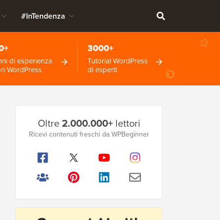
#InTendenza
0+
3000+
ni di esperienza
Tutorial WordPress
on WordPress
di esperti
Barra
Oltre
2.000.000+
lettori
laterale
Ricevi contenuti freschi da WPBeginner
principale