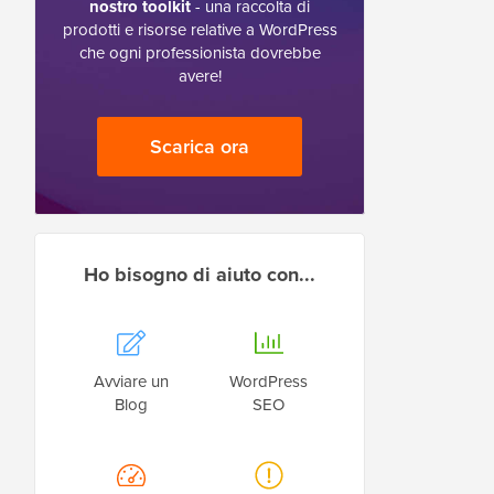
nostro toolkit
- una raccolta di
prodotti e risorse relative a WordPress
che ogni professionista dovrebbe
avere!
Scarica ora
Ho bisogno di aiuto con...
Avviare un
WordPress
Blog
SEO