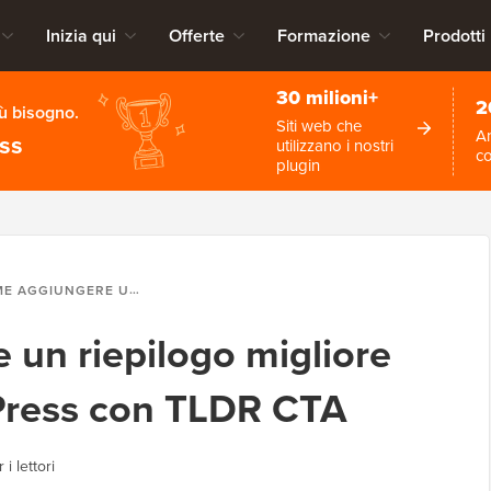
Inizia qui
Offerte
Formazione
Prodotti
30 milioni+
2
iù bisogno.
Siti web che
An
ess
utilizzano i nostri
c
plugin
ERE UN RIEPILOGO MIGLIORE NEI POST DI WORDPRESS CON TLDR CTA
un riepilogo migliore
Press con TLDR CTA
 i lettori