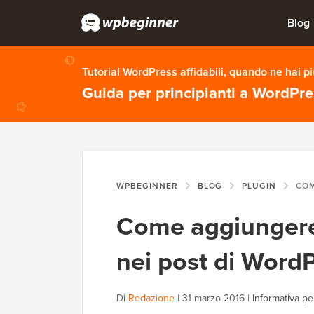
Blog
Tutorial WordPress affidabili, quando ne hai p
Guida per principianti a WordPr
WPBEGINNER
BLOG
PLUGIN
COME AGGIUNG
Come aggiungere 
nei post di Word
Di
Redazione
|
31 marzo 2016
|
Informativa per