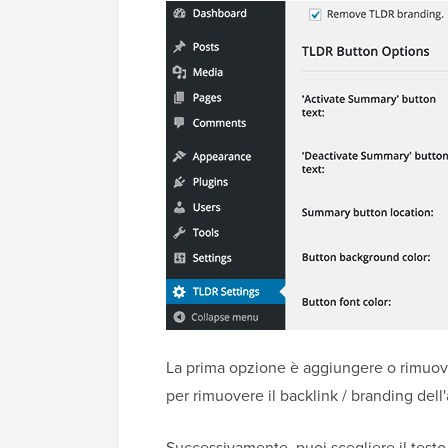
La prima opzione è aggiungere o rimuov
per rimuovere il backlink / branding dell
Successivamente, puoi scegliere il testo p