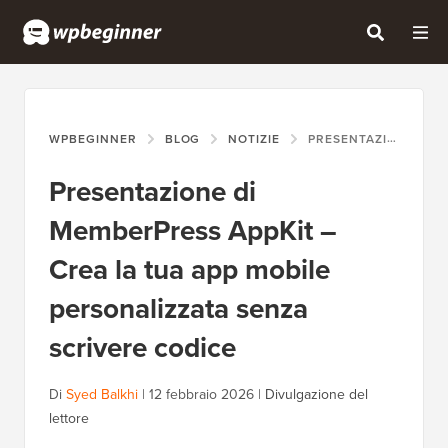
WPBEGINNER
BLOG
NOTIZIE
PRESENTAZIONE DI MEMBERPRESS APPKIT – CREA LA TUA APP MOBILE PERSONALIZZATA SENZA SCRIVERE CODICE
Presentazione di
MemberPress AppKit –
Crea la tua app mobile
personalizzata senza
scrivere codice
Di
Syed Balkhi
|
12 febbraio 2026
|
Divulgazione del
lettore