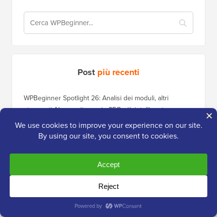
Post
più recenti
WPBeginner Spotlight 26: Analisi dei moduli, altri
strumenti AI e monitoraggio SEO più intelligente
Cosa sta arrivando in WordPress 7.1? (Funzionalità e
screenshot)
Guida definitiva alla protezione antispam di WordPress –
Passo dopo passo (2026)
Come collegare agenti AI con WordPress utilizzando
MCP (passo dopo passo)