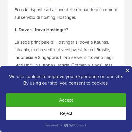
Ecco le risposte ad alcune delle domande più comuni
sul servizio di hosting Hostinger.
1. Dove si trova Hostinger?
La sede principale di Hostinger si trova a Kaunas,
Lituania, ma ha sedi in diversi paesi, tra cui Brasile,
Indonesia e Singapore. I loro server si trovano negli
Stati Uniti, in Europa (Francia, Germania, Paesi Bassi,
Lituania, Regno Unito), in Asia (Indonesia e
Singapore) e in Sud America (Brasile).
2. Perché Hostinger è così economico?
Hostinger offre hosting economico limitando le
risorse del server CPU in base al tuo piano di hosting.
Una volta che il tuo sito web cresce e raggiunge un
limite di risorse, puoi passare ai loro piani VPS o