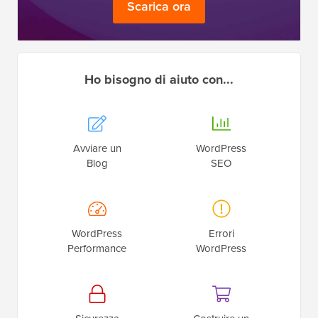
Definitivo
Ottieni l'accesso GRATUITO al nostro toolkit
- una
raccolta di prodotti e risorse relative a WordPress che
ogni professionista dovrebbe avere!
Scarica ora
Ho bisogno di aiuto con...
Avviare un
WordPress
Blog
SEO