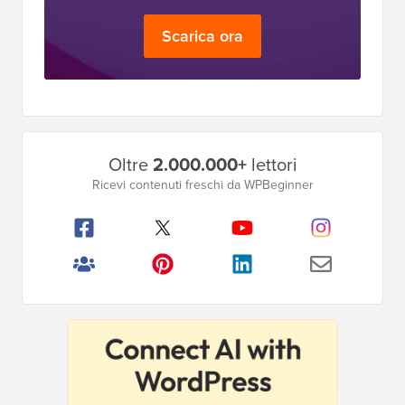
Definitivo
Ottieni l'accesso GRATUITO al nostro toolkit
- una raccolta di prodotti e risorse relative a
WordPress che ogni professionista dovrebbe
avere!
Scarica ora
Barra
Oltre
2.000.000+
lettori
laterale
Ricevi contenuti freschi da WPBeginner
principale