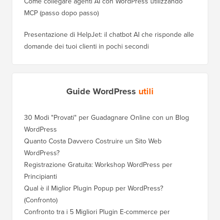
screenshot)
Guida definitiva alla protezione antispam di WordPress –
Passo dopo passo (2026)
Come collegare agenti AI con WordPress utilizzando
MCP (passo dopo passo)
Presentazione di HelpJet: il chatbot AI che risponde alle
domande dei tuoi clienti in pochi secondi
Guide WordPress
utili
30 Modi "Provati" per Guadagnare Online con un Blog
Come Sp
WordPress
WordPre
Quanto Costa Davvero Costruire un Sito Web
Come Sp