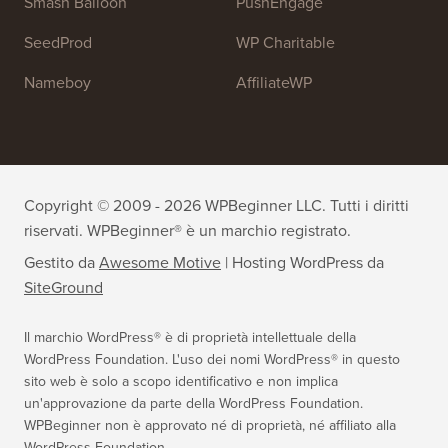
OptinMonster
Duplicator
WPForms
WP Simple Pay
All in One SEO
Easy Digital Downloads
MonsterInsights
SearchWP
WP Mail SMTP
RafflePress
Smash Balloon
PushEngage
SeedProd
WP Charitable
Nameboy
AffiliateWP