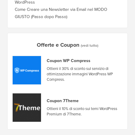
WordPress?
Dominio
Registrazione Gratuita: Workshop WordPress per
Come Pa
Principianti
Posizio
Qual è il Miglior Plugin Popup per WordPress?
Come Pa
(Confronto)
(Passo 
Confronto tra i 5 Migliori Plugin E-commerce per
Come Pa
WordPress
WordPr
Come Creare una Newsletter via Email nel MODO
Come Sp
GIUSTO (Passo dopo Passo)
Server 
Offerte e Coupon
(vedi tutto)