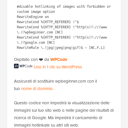
1
#disable hotlinking of images 
2
with forbidden 
or
custom image 
3
option
4
RewriteEngine on
5
RewriteCond %{HTTP_REFERER} !^$
6
RewriteCond %{HTTP_REFERER} 
!^http(s)?:
//(www\.)?
wpbeginner.com [NC]
RewriteCond %{HTTP_REFERER} 
!^http(s)?:
//(www\.)?google.com 
[NC]
RewriteRule \.
(jpg|jpeg|png|gif)$ – [NC,F,L]
Ospitato con ❤️ da
Uso in 1 clic su
WPCode
WordPress
Assicurati di sostituire wpbeginner.com con il
tuo
nome di dominio
.