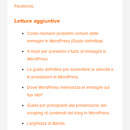
suggerimenti, trucchi e idee per WordPress.
Se ti è piaciuto questo articolo, iscriviti al
nostro
Canale YouTube
per tutorial video su
WordPress. Puoi trovarci anche su
Twitter
e
Facebook
.
Letture aggiuntive
Come risolvere problemi comuni delle
immagini in WordPress (Guida definitiva)
4 modi per prevenire il furto di immagini in
WordPress
La guida definitiva per aumentare la velocità e
le prestazioni di WordPress
Dove WordPress memorizza le immagini sul