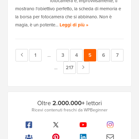
fotocamera e, improvvisamente, ti
mostrano l'obiettivo perfetto, la scheda di memoria e
la borsa per fotocamera che si abbinano. Non è
magia, è un potente…
Leggi di più »
Pagina
Pagina
1
Pagina
3
Pagina
4
Pagina
5
Pagina
6
Pagina
7
Pagine
…
intermedie
precedente
Pagina
217
Pagina
Pagine
…
omesse
intermedie
successiva
omesse
Barra
Oltre
2.000.000+
lettori
laterale
Ricevi contenuti freschi da WPBeginner
principale