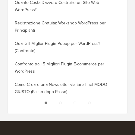
Quanto Costa Davvero Costruire un Sito Web
Come Sp
WordPress?
Dominio
Registrazione Gratuita: Workshop WordPress per
Come Pa
Principianti
Posizio
Qual è il Miglior Plugin Popup per WordPress?
Come Pa
(Confronto)
(Passo 
Confronto tra i 5 Migliori Plugin E-commerce per
Come Pa
WordPress
WordPr
Come Creare una Newsletter via Email nel MODO
Come Sp
GIUSTO (Passo dopo Passo)
Server 