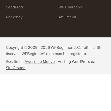
SeedProd
WP Charitable
Nameboy
AffiliateWP
Copyright © 2009 - 2026 WPBeginner LLC. Tutti i diritti
riservati. WPBeginner® è un marchio registrato.
Gestito da
Awesome Motive
|
Hosting WordPress
da
SiteGround
Il marchio WordPress® è di proprietà intellettuale della
WordPress Foundation. L'uso dei nomi WordPress® in questo
sito web è solo a scopo identificativo e non implica
un'approvazione da parte della WordPress Foundation.
WPBeginner non è approvato né di proprietà, né affiliato alla
WordPress Foundation.