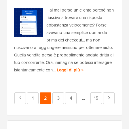
Hai mai perso un cliente perché non
riusciva a trovare una risposta
abbastanza velocemente? Forse
avevano una semplice domanda
prima del checkout… ma non
riuscivano a raggiungere nessuno per ottenere aiuto.
Quella vendita persa è probabilmente andata dritta al
tuo concorrente. Ora, immagina se potessi interagire
istantaneamente con…
Leggi di più »
Pagina
Pagina
1
Pagina
2
Pagina
3
Pagina
4
Pagina
15
Pagina
Pagine
…
intermedie
precedente
successi
omesse
Barra