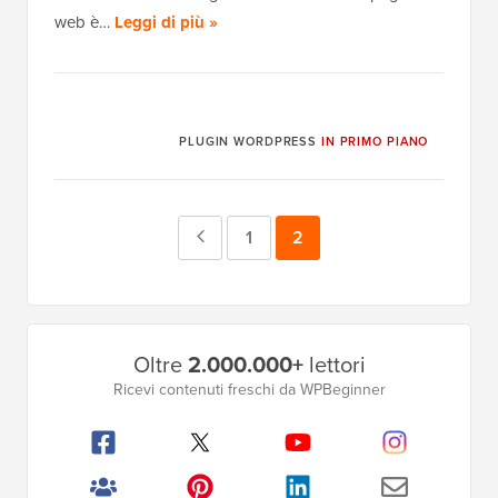
web è…
Leggi di più »
PLUGIN WORDPRESS
IN PRIMO PIANO
Pagina
Pagina
1
Pagina
2
precedente
Barra
Oltre
2.000.000+
lettori
laterale
Ricevi contenuti freschi da WPBeginner
principale