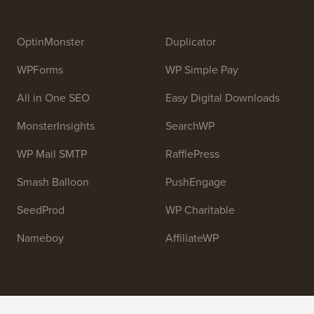
OptinMonster
Duplicator
WPForms
WP Simple Pay
All in One SEO
Easy Digital Downloads
MonsterInsights
SearchWP
WP Mail SMTP
RafflePress
Smash Balloon
PushEngage
SeedProd
WP Charitable
Nameboy
AffiliateWP