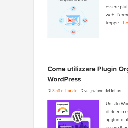
essere piut
web. L'erro
troppe…
Le
Come utilizzare Plugin Org
WordPress
Di
Staff editoriale
|
Divulgazione del lettore
Un sito Wor
di ricerca 
aggiunto al
essere il p