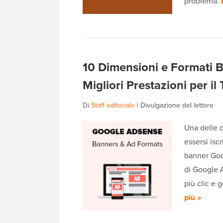
problema.
10 Dimensioni e Formati 
Migliori Prestazioni per i
Di
Staff editoriale
|
Divulgazione del lettore
Una delle 
essersi isc
banner Goo
di Google A
più clic e 
più »