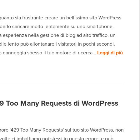
anto sia frustrante creare un bellissimo sito WordPress
ederlo caricare molto lentamente su uno smartphone.
a esperienza nella gestione di blog ad alto traffico, un
le lento può allontanare i visitatori in pochi secondi.
o danneggia spesso il tuo motore di ricerca…
Leggi di più
429 Too Many Requests di WordPress
rrore '429 Too Many Requests' sul tuo sito WordPress, non
 volte ci imbattiamo noi stessi in questo errore, e può