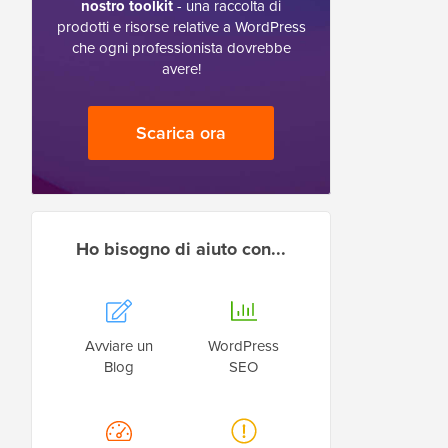
nostro toolkit
- una raccolta di
prodotti e risorse relative a WordPress
che ogni professionista dovrebbe
avere!
Scarica ora
Ho bisogno di aiuto con...
Avviare un
WordPress
Blog
SEO