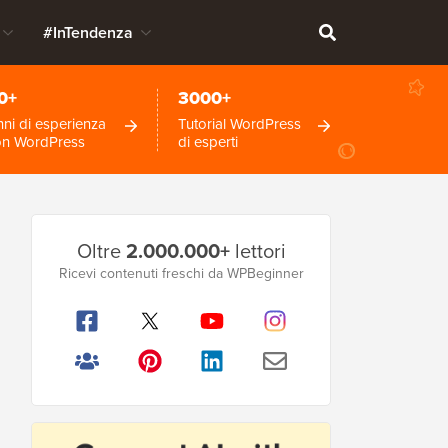
#InTendenza
0+
3000+
ni di esperienza
Tutorial WordPress
on WordPress
di esperti
Barra
Oltre
2.000.000+
lettori
laterale
Ricevi contenuti freschi da WPBeginner
principale