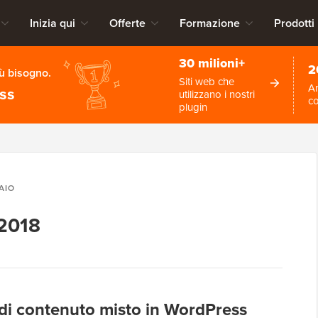
Inizia qui
Offerte
Formazione
Prodotti
30 milioni+
2
iù bisogno.
Siti web che
An
ess
utilizzano i nostri
c
plugin
AIO
 2018
di contenuto misto in WordPress