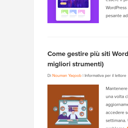
WordPress c
pesante a
Come gestire più siti Wor
migliori strumenti)
Di
Nouman Yaqoob
|
Informativa per il lettore
Mantenere 
una volta c
aggiornamen
accedere s
settimana.