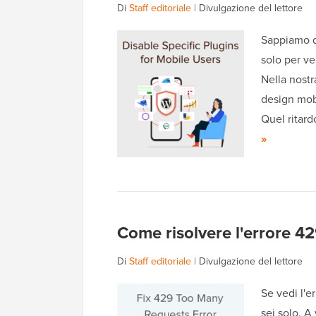
Di
Staff editoriale
|
Divulgazione del lettore
Sappiamo qu
solo per v
Nella nostr
design mobi
Quel ritard
»
Come risolvere l'errore 
Di
Staff editoriale
|
Divulgazione del lettore
Se vedi l'e
sei solo. A