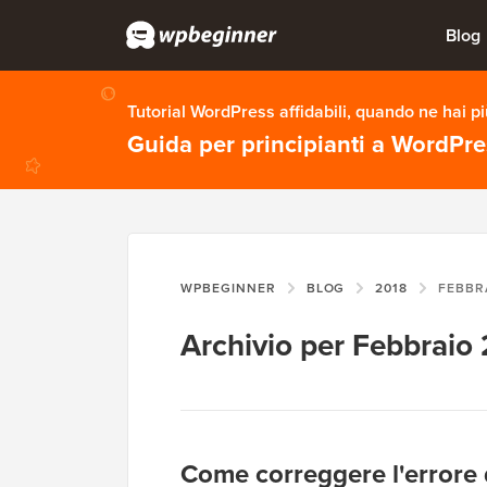
Blog
Tutorial WordPress affidabili, quando ne hai p
Guida per principianti a WordPr
WPBEGINNER
BLOG
2018
FEBBR
Archivio per Febbraio
Come correggere l'errore 