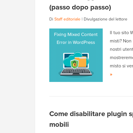
(passo dopo passo)
Di
Staff editoriale
|
Divulgazione del lettore
Il tuo sito
misti? Non 
nostri uten
mostreremo
misto si ve
»
Come disabilitare plugin s
mobili