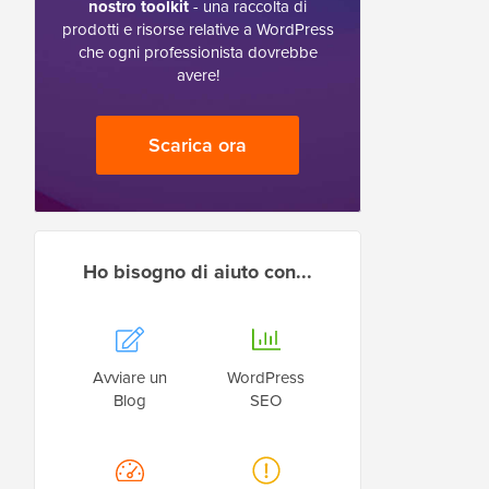
nostro toolkit
- una raccolta di
prodotti e risorse relative a WordPress
che ogni professionista dovrebbe
avere!
Scarica ora
Ho bisogno di aiuto con...
Avviare un
WordPress
Blog
SEO