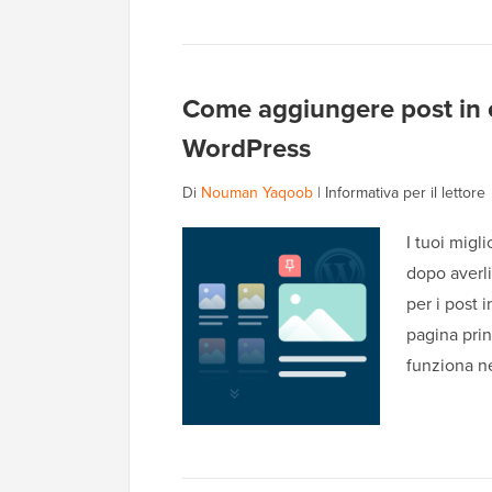
Come aggiungere post in e
WordPress
Di
Nouman Yaqoob
|
Informativa per il lettore
I tuoi migl
dopo averli
per i post 
pagina prin
funziona n