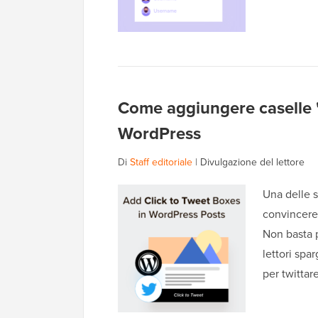
Come aggiungere caselle "c
WordPress
Di
Staff editoriale
|
Divulgazione del lettore
Una delle 
convincere 
Non basta p
lettori spa
per twittar