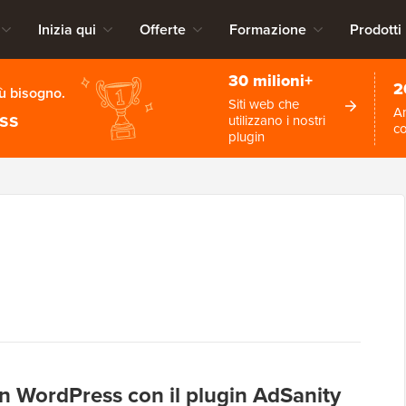
Inizia qui
Offerte
Formazione
Prodotti
30 milioni+
2
iù bisogno.
Siti web che
An
ess
utilizzano i nostri
c
plugin
in WordPress con il plugin AdSanity