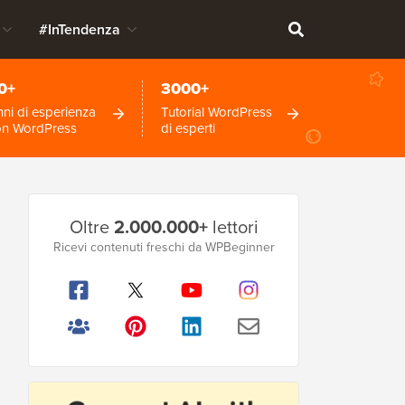
#InTendenza
0+
3000+
ni di esperienza
Tutorial WordPress
on WordPress
di esperti
Barra
Oltre
2.000.000+
lettori
laterale
Ricevi contenuti freschi da WPBeginner
principale