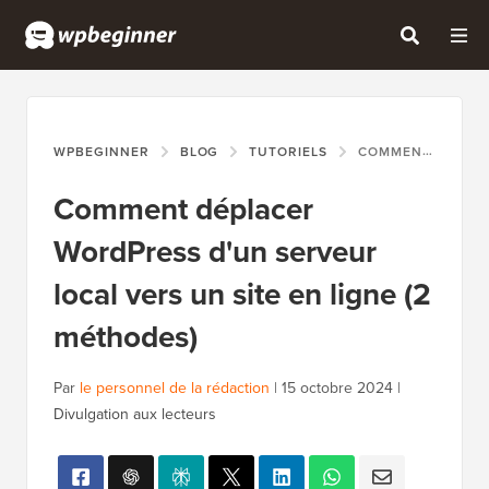
WPBEGINNER
BLOG
TUTORIELS
COMMENT DÉPLACER WORDPRESS D'UN SERVEUR LOCAL VERS UN SITE EN LIGNE (2 MÉTHODES)
Comment déplacer
WordPress d'un serveur
local vers un site en ligne (2
méthodes)
Par
le personnel de la rédaction
|
15 octobre 2024
|
Divulgation aux lecteurs