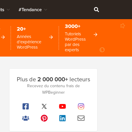
ts
#Tendance
3000+
+
20+
Tutoriels
Années
WordPress
d'expérience
par des
WordPress
experts
Barre
Plus de
2 000 000+
lecteurs
latérale
Recevez du contenu frais de
WPBeginner
principale