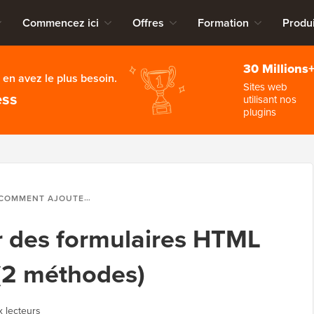
Commencez ici
Offres
Formation
Produi
30 Millions
en avez le plus besoin.
Sites web
ess
utilisant nos
plugins
OMMENT AJOUTER DES FORMULAIRES HTML DANS WORDPRESS (2 MÉTHODES)
 des formulaires HTML
(2 méthodes)
x lecteurs