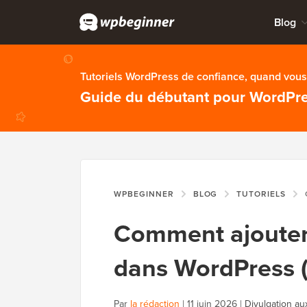
Blog
Tutoriels WordPress de confiance, quand vous 
Guide du débutant pour WordPr
WPBEGINNER
BLOG
TUTORIELS
C
Comment ajouter
dans WordPress 
Par
la rédaction
|
11 juin 2026
|
Divulgation au