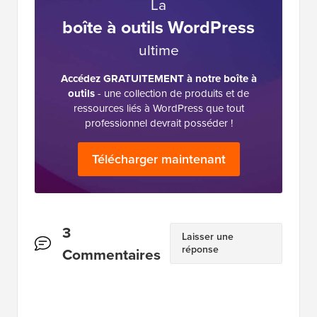
La
boîte à outils WordPress
ultime
Accédez GRATUITEMENT à notre boîte à
outils
- une collection de produits et de
ressources liés à WordPress que tout
professionnel devrait posséder !
Télécharger maintenant
Interactions
3
Laisser une
réponse
des
Commentaires
lecteurs