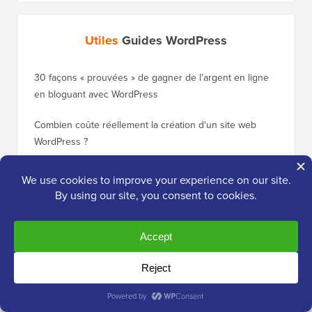
Utiles
Guides WordPress
30 façons « prouvées » de gagner de l'argent en ligne
Comment
en bloguant avec WordPress
WordPre
Combien coûte réellement la création d'un site web
Comment
WordPress ?
nouveau
Enregistrement gratuit : Atelier WordPress pour
Comment
débutants
de clas
Quel est le meilleur plugin de popup WordPress ?
Comment
(Comparaison)
(étape p
Comparaison des 5 meilleurs plugins e-commerce
Comment
WordPress
WordPr