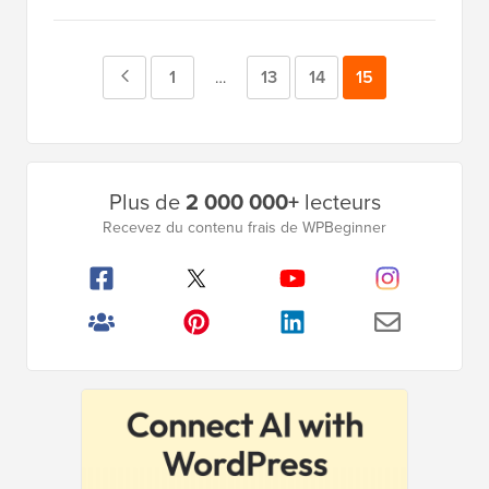
Page
Page
1
Page
13
Page
14
Page
15
Pages
…
intermédiaires
précédente
omises
Barre
Plus de
2 000 000+
lecteurs
latérale
Recevez du contenu frais de WPBeginner
principale