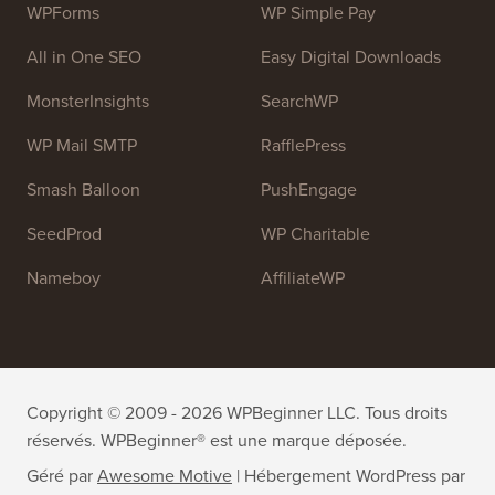
Rejoignez notre équipe :
Nous recrutons !
OptinMonster
Duplicator
WPForms
WP Simple Pay
All in One SEO
Easy Digital Downloads
MonsterInsights
SearchWP
WP Mail SMTP
RafflePress
Smash Balloon
PushEngage
SeedProd
WP Charitable
Nameboy
AffiliateWP