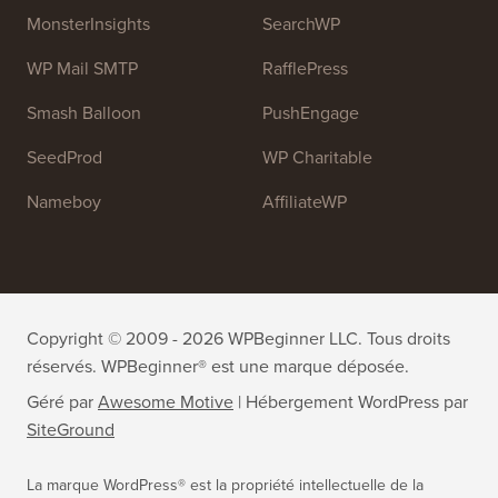
OptinMonster
Duplicator
WPForms
WP Simple Pay
All in One SEO
Easy Digital Downloads
MonsterInsights
SearchWP
WP Mail SMTP
RafflePress
Smash Balloon
PushEngage
SeedProd
WP Charitable
Nameboy
AffiliateWP