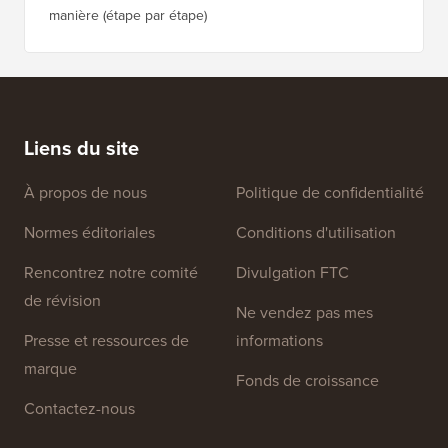
Comparaison des 5 meilleurs plugins e-commerce
Comment
WordPress
WordPr
Comment créer une newsletter par e-mail de la BONNE
Comment
manière (étape par étape)
héberge
Liens du site
À propos de nous
Politique de confidentialité
Normes éditoriales
Conditions d'utilisation
Rencontrez notre comité
Divulgation FTC
de révision