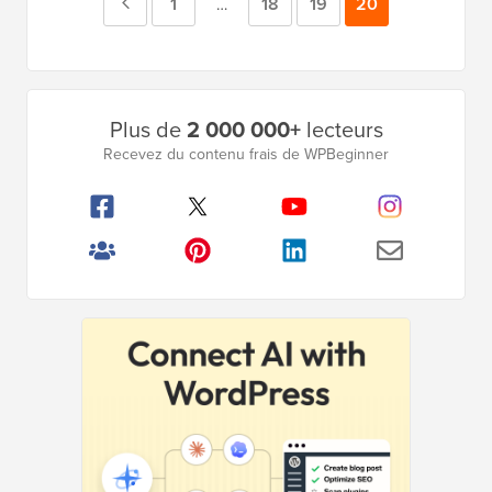
Page
Page
1
Page
18
Page
19
Page
20
Pages
…
intermédiaires
précédente
omises
Barre
Plus de
2 000 000+
lecteurs
latérale
Recevez du contenu frais de WPBeginner
principale