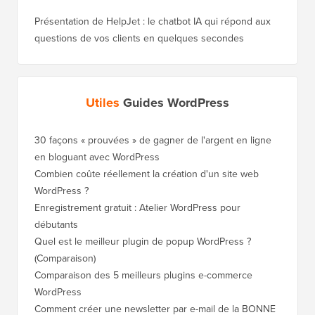
Présentation de HelpJet : le chatbot IA qui répond aux
questions de vos clients en quelques secondes
Utiles
Guides WordPress
30 façons « prouvées » de gagner de l'argent en ligne
Comment
en bloguant avec WordPress
WordPre
Combien coûte réellement la création d'un site web
Comment
WordPress ?
nouveau
Enregistrement gratuit : Atelier WordPress pour
Comment
débutants
de clas
Quel est le meilleur plugin de popup WordPress ?
Comment
(Comparaison)
(étape p