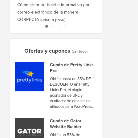
Cómo crear un boletín informativo por
Cómo mover WordPres
correo electrónico de la manera
host o servidor sin ti
CORRECTA (paso a paso)
inactividad
Ofertas y cupones
(ver todo)
Cupón de Pretty Links
Pro
Obtén hasta un 35% DE
DESCUENTO en Pretty
Links Pro, el plugin
acortador de URL y
ocultador de enlaces de
afiliados para WordPress.
Cupón de Gator
Website Builder
Obtén un 55% de