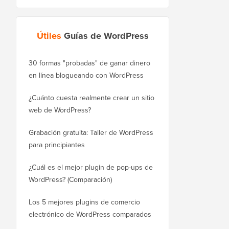
Útiles
Guías de WordPress
30 formas "probadas" de ganar dinero
Cómo mover correctam
en línea blogueando con WordPress
WordPress.com a Word
¿Cuánto cuesta realmente crear un sitio
Cómo mover WordPres
web de WordPress?
a un nuevo dominio si
Grabación gratuita: Taller de WordPress
Cómo cambiar de Blog
para principiantes
sin perder posiciones
¿Cuál es el mejor plugin de pop-ups de
Cómo cambiar de Wix 
WordPress? (Comparación)
correctamente (paso a
Los 5 mejores plugins de comercio
Cómo mudarse de Squ
electrónico de WordPress comparados
WordPress correctame