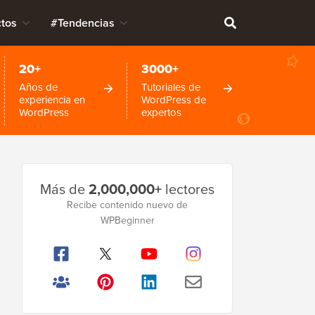
tos
#Tendencias
20+
3000+
Años de
Tutoriales de
experiencia en
WordPress de
WordPress
expertos
Barra
Más de
2,000,000+
lectores
lateral
Recibe contenido nuevo de
WPBeginner
principal