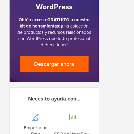
WordPress
Obtén acceso GRATUITO a nuestro
kit de herramientas
: ¡una colección
de productos y recursos relacionados
con WordPress que todo profesional
debería tener!
Descargar ahora
Necesito ayuda con…
Empezar un
Blog
SEO de WordPress