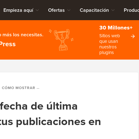
Empieza aquí
Ofertas
Capacitación
Produc
30 Millones+
 más los necesitas.
Sitios web
que usan
Press
nuestros
plugins
CÓMO MOSTRAR LA FECHA DE ÚLTIMA ACTUALIZACIÓN DE TUS PUBLICACIONES EN WORDPRESS
fecha de última
tus publicaciones en