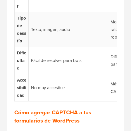
r
Tipo
Movimient
de
Texto, imagen, audio
ratón, ‘No
desa
robot’, im
fío
Dific
Difícil de r
ulta
Fácil de resolver para bots
para bots
d
Acce
Más acces
sibili
No muy accesible
CAPTCHA
dad
Cómo agregar CAPTCHA a tus
formularios de WordPress