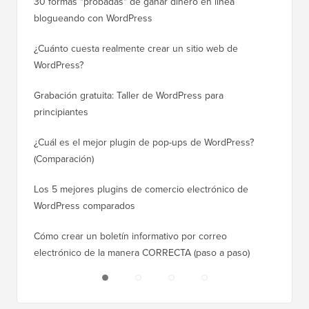
30 formas "probadas" de ganar dinero en línea
Cómo mo
blogueando con WordPress
a WordP
¿Cuánto cuesta realmente crear un sitio web de
Cómo m
WordPress?
dominio
Grabación gratuita: Taller de WordPress para
Cómo ca
principiantes
posicio
¿Cuál es el mejor plugin de pop-ups de WordPress?
Cómo ca
(Comparación)
a paso)
Los 5 mejores plugins de comercio electrónico de
Cómo m
WordPress comparados
correct
Cómo crear un boletín informativo por correo
Cómo mo
electrónico de la manera CORRECTA (paso a paso)
tiempo 