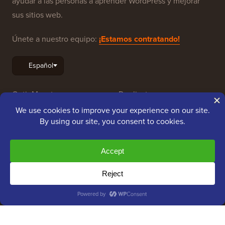
ayudar a las personas a aprender WordPress y mejorar
sus sitios web.
Únete a nuestro equipo:
¡Estamos contratando!
OptinMonster
Duplicator
WPForms
WP Simple Pay
All in One SEO
Easy Digital Downloads
MonsterInsights
SearchWP
WP Mail SMTP
RafflePress
Smash Balloon
PushEngage
SeedProd
WP Charitable