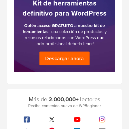
Kit de herramientas
definitivo para WordPress
Obtén acceso GRATUITO a nuestro kit de
herramientas
: ¡una colección de productos y
recursos relacionados con WordPress que
todo profesional debería tener!
Descargar ahora
Barra
Más de
2,000,000+
lectores
lateral
Recibe contenido nuevo de WPBeginner
principal