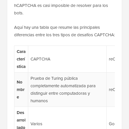
hCAPTCHA es casi imposible de resolver para los
bots.
Aquí hay una tabla que resume las principales
diferencias entre los tres tipos de desafíos CAPTCHA:
Cara
cterí
CAPTCHA
reCAPTC
stica
Prueba de Turing pública
No
completamente automatizada para
mbr
reCAPTC
distinguir entre computadoras y
e
humanos
Des
arrol
Varios
Google
lado