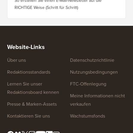
So erstellen Sie einen E-Mail-Newsletter auf die
RICHTIGE Weise (Schritt für Schritt)
Website-Links
Über uns
Datenschutzrichtlinie
Redaktionsstandards
Nutzungsbedingungen
Lernen Sie unser
FTC-Offenlegung
Redaktionsboard kennen
Meine Informationen nicht
Presse & Marken-Assets
verkaufen
Kontaktieren Sie uns
Wachstumsfonds