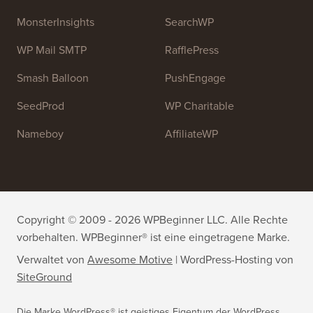
MonsterInsights
SearchWP
WP Mail SMTP
RafflePress
Smash Balloon
PushEngage
SeedProd
WP Charitable
Nameboy
AffiliateWP
Copyright © 2009 - 2026 WPBeginner LLC. Alle Rechte
vorbehalten. WPBeginner® ist eine eingetragene Marke.
Verwaltet von
Awesome Motive
|
WordPress-Hosting
von
SiteGround
Die Marke WordPress® ist geistiges Eigentum der WordPress