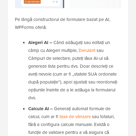
Pe lângă constructorul de formulare bazat pe AI,
WPForms oferă:
Alegeri AI –
Când adăugați sau editați un
câmp cu Alegeri multiple,
Derulant
sau
Câmpuri de selectare, puteți lăsa AI-ul să
genereze lista pentru dvs. Doar descrieți ce
aveți nevoie (cum ar fi „statele SUA ordonate
după populație”), apoi ajustați sau reordonați
opțiunile înainte de a le adăuga la formularul
dvs.
Calcule AI –
Generați automat formule de
calcul, cum ar fi
taxa de vânzare
sau totaluri,
fără a configura calcule manuale. Există o
funcție de validare pentru a vă asigura că