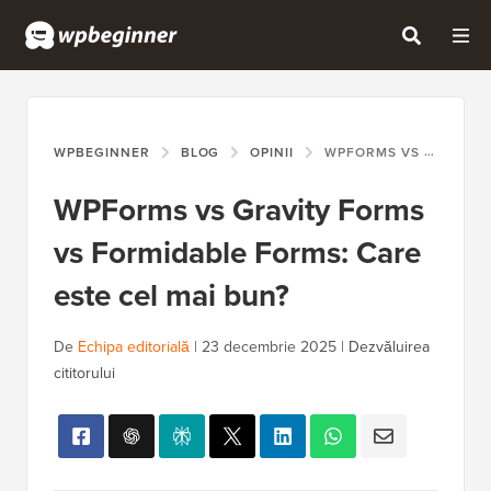
WPBEGINNER
BLOG
OPINII
WPFORMS VS GRAVITY FORMS VS FORMIDABLE FORMS: CARE ESTE CEL MAI BUN?
WPForms vs Gravity Forms
vs Formidable Forms: Care
este cel mai bun?
De
Echipa editorială
|
23 decembrie 2025
|
Dezvăluirea
cititorului