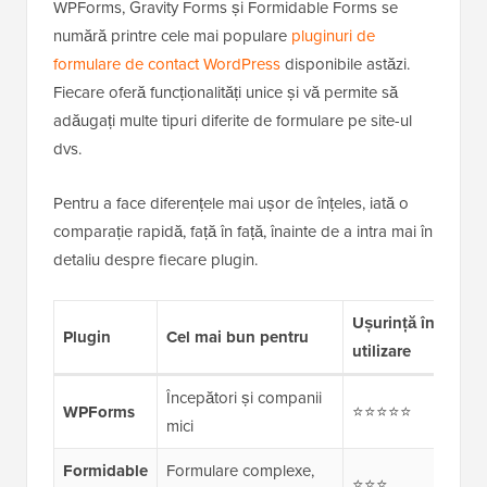
WPForms, Gravity Forms și Formidable Forms se
numără printre cele mai populare
pluginuri de
formulare de contact WordPress
disponibile astăzi.
Fiecare oferă funcționalități unice și vă permite să
adăugați multe tipuri diferite de formulare pe site-ul
dvs.
Pentru a face diferențele mai ușor de înțeles, iată o
comparație rapidă, față în față, înainte de a intra mai în
detaliu despre fiecare plugin.
Ușurință în
Car
Plugin
Cel mai bun pentru
utilizare
ava
Începători și companii
WPForms
⭐⭐⭐⭐⭐
⭐⭐
mici
Formidable
Formulare complexe,
⭐⭐⭐
⭐⭐