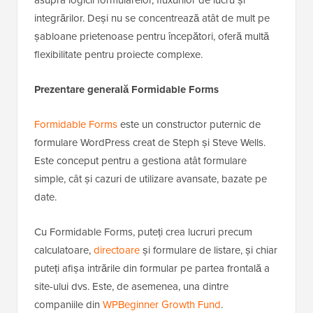
asupra logicii formularelor, fluxurilor de lucru și
integrărilor. Deși nu se concentrează atât de mult pe
șabloane prietenoase pentru începători, oferă multă
flexibilitate pentru proiecte complexe.
Prezentare generală Formidable Forms
Formidable Forms
este un constructor puternic de
formulare WordPress creat de Steph și Steve Wells.
Este conceput pentru a gestiona atât formulare
simple, cât și cazuri de utilizare avansate, bazate pe
date.
Cu Formidable Forms, puteți crea lucruri precum
calculatoare,
directoare
și formulare de listare, și chiar
puteți afișa intrările din formular pe partea frontală a
site-ului dvs. Este, de asemenea, una dintre
companiile din
WPBeginner Growth Fund
.