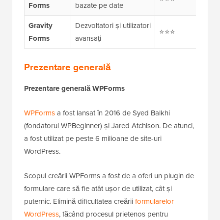
Forms
bazate pe date
Gravity
Dezvoltatori și utilizatori
⭐⭐⭐
⭐⭐
Forms
avansați
Prezentare generală
Prezentare generală WPForms
WPForms
a fost lansat în 2016 de Syed Balkhi
(fondatorul WPBeginner) și Jared Atchison. De atunci,
a fost utilizat pe peste 6 milioane de site-uri
WordPress.
Scopul creării WPForms a fost de a oferi un plugin de
formulare care să fie atât ușor de utilizat, cât și
puternic. Elimină dificultatea creării
formularelor
WordPress
, făcând procesul prietenos pentru