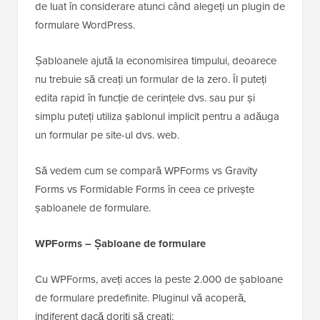
de luat în considerare atunci când alegeți un plugin de
formulare WordPress.
Șabloanele ajută la economisirea timpului, deoarece
nu trebuie să creați un formular de la zero. Îl puteți
edita rapid în funcție de cerințele dvs. sau pur și
simplu puteți utiliza șablonul implicit pentru a adăuga
un formular pe site-ul dvs. web.
Să vedem cum se compară WPForms vs Gravity
Forms vs Formidable Forms în ceea ce privește
șabloanele de formulare.
WPForms – Șabloane de formulare
Cu WPForms, aveți acces la peste 2.000 de șabloane
de formulare predefinite. Pluginul vă acoperă,
indiferent dacă doriți să creați: