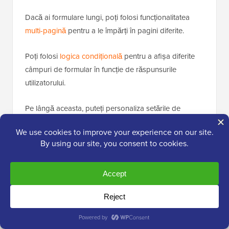
Dacă ai formulare lungi, poți folosi funcționalitatea
multi-pagină
pentru a le împărți în pagini diferite.
Poți folosi
logica condițională
pentru a afișa diferite
câmpuri de formular în funcție de răspunsurile
utilizatorului.
Pe lângă aceasta, puteți personaliza setările de
notificare și confirmare pentru formularul dvs. În
setările de notificare, puteți edita detalii precum
adresele de e-mail, liniile de subiect, numele, mesajele
și multe altele.
Similar, poți edita și
mesajul de confirmare
pe care un
utilizator îl va vedea la trimiterea unui formular. Poți
afișa un mesaj de mulțumire, afișa o pagină sau
redirecționa persoanele către un URL specific.