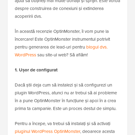
ajuta să obțineți mai multe donații și sprijin. Este vorba
despre construirea de conexiuni și extinderea
acoperirii dvs.
În această recenzie OptinMonster, îl vom pune la
încercare! Este OptinMonster instrumentul potrivit
pentru generarea de lead-uri pentru
blogul dvs.
WordPress
sau site-ul web? Să aflăm!
1. Ușor de configurat
Dacă știi deja cum să instalezi și să configurezi un
plugin WordPress, atunci nu ar trebui să ai probleme
în a pune OptinMonster în funcțiune și apoi în a crea
prima ta campanie. Este un proces destul de simplu.
Pentru a începe, va trebui să instalați și să activați
pluginul WordPress OptinMonster
, deoarece acesta