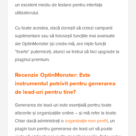
un excelent mediu de testare pentru interfața
utilizatorului.
Cu toate acestea, dacă dorești să creezi campanii
suplimentare sau să folosești funcțiile mai avansate
ale OptinMonster (și crede-mă, are niște funcții
*foarte* puternice!), atunci va trebui să faci upgrade la
pluginul premium.
Recenzie OptinMonster: Este
instrumentul potrivit pentru generarea
de lead-uri pentru tine?
Generarea de lead-uri este esențială pentru toate
afacerile și organizațiile online – și mă refer la
toate.
Chiar dacă administrați o
organizație non-profit
, un
plugin bun pentru generarea de lead-uri vă poate