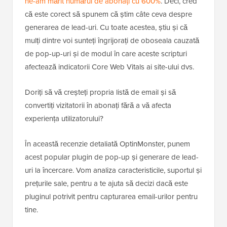
ne-am mărit numărul de abonați cu 600%
. Deci, cred
că este corect să spunem că știm câte ceva despre
generarea de lead-uri. Cu toate acestea, știu și că
mulți dintre voi sunteți îngrijorați de oboseala cauzată
de pop-up-uri și de modul în care aceste scripturi
afectează indicatorii Core Web Vitals ai site-ului dvs.
Doriți să vă creșteți propria listă de email și să
convertiți vizitatorii în abonați fără a vă afecta
experiența utilizatorului?
În această recenzie detaliată OptinMonster, punem
acest popular plugin de pop-up și generare de lead-
uri la încercare. Vom analiza caracteristicile, suportul și
prețurile sale, pentru a te ajuta să decizi dacă este
pluginul potrivit pentru capturarea email-urilor pentru
tine.