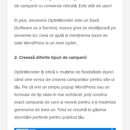
de campanii cu conversie ridicată. Este atât de ușor!
În plus, deoarece OptinMonster este un SaaS
(Software as a Service), munca grea se desfășoară pe
serverele lor, ceea ce ajută la menținerea bazei de
date WordPress la un nivel optim.
2. Creează diferite tipuri de campanii
OptinMonster îți oferă o mulțime de flexibilitate atunci
când vine vorba de crearea campaniilor pentru site-ul
tău. Fie că vrei un simplu popup WordPress sau un
formular de tip slide-in mai sofisticat, poți construi
exact campania de care ai nevoie pentru a-ți maximiza
generarea de lead-uri. Totul se rezumă la găsirea
abordării perfecte pentru publicul tău.