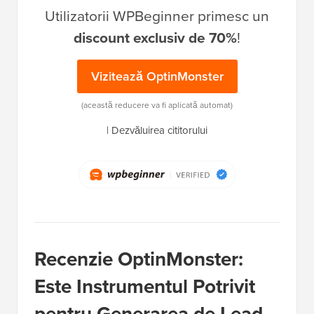
Utilizatorii WPBeginner primesc un
discount exclusiv de 70%
!
Vizitează OptinMonster
(această reducere va fi aplicată automat)
|
Dezvăluirea cititorului
Recenzie OptinMonster:
Este Instrumentul Potrivit
pentru Generarea de Lead-