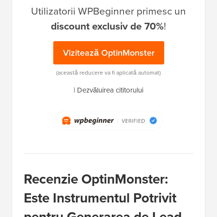
Utilizatorii WPBeginner primesc un
discount exclusiv de 70%
!
Vizitează OptinMonster
(această reducere va fi aplicată automat)
|
Dezvăluirea cititorului
Recenzie OptinMonster:
Este Instrumentul Potrivit
pentru Generarea de Lead-