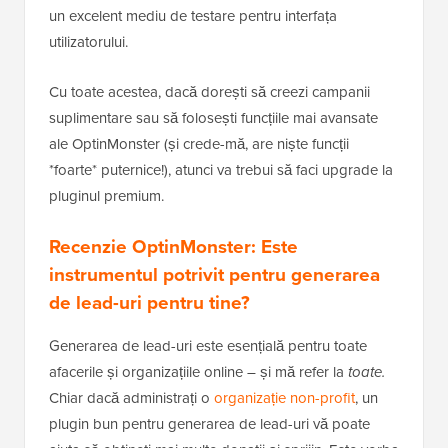
un excelent mediu de testare pentru interfața
utilizatorului.
Cu toate acestea, dacă dorești să creezi campanii
suplimentare sau să folosești funcțiile mai avansate
ale OptinMonster (și crede-mă, are niște funcții
*foarte* puternice!), atunci va trebui să faci upgrade la
pluginul premium.
Recenzie OptinMonster: Este
instrumentul potrivit pentru generarea
de lead-uri pentru tine?
Generarea de lead-uri este esențială pentru toate
afacerile și organizațiile online – și mă refer la
toate.
Chiar dacă administrați o
organizație non-profit
, un
plugin bun pentru generarea de lead-uri vă poate