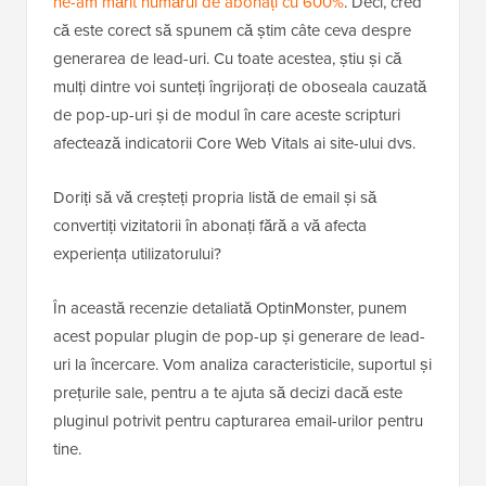
ne-am mărit numărul de abonați cu 600%
. Deci, cred
că este corect să spunem că știm câte ceva despre
generarea de lead-uri. Cu toate acestea, știu și că
mulți dintre voi sunteți îngrijorați de oboseala cauzată
de pop-up-uri și de modul în care aceste scripturi
afectează indicatorii Core Web Vitals ai site-ului dvs.
Doriți să vă creșteți propria listă de email și să
convertiți vizitatorii în abonați fără a vă afecta
experiența utilizatorului?
În această recenzie detaliată OptinMonster, punem
acest popular plugin de pop-up și generare de lead-
uri la încercare. Vom analiza caracteristicile, suportul și
prețurile sale, pentru a te ajuta să decizi dacă este
pluginul potrivit pentru capturarea email-urilor pentru
tine.