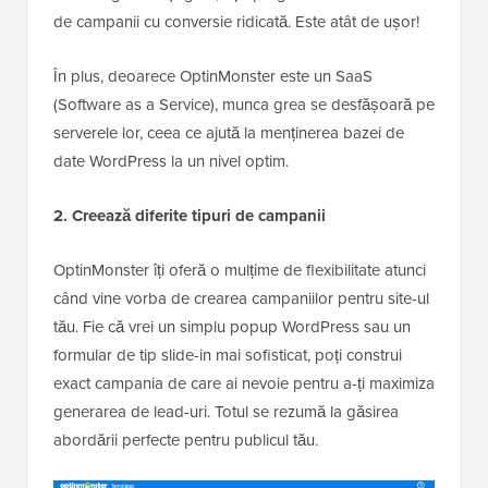
de campanii cu conversie ridicată. Este atât de ușor!
În plus, deoarece OptinMonster este un SaaS
(Software as a Service), munca grea se desfășoară pe
serverele lor, ceea ce ajută la menținerea bazei de
date WordPress la un nivel optim.
2. Creează diferite tipuri de campanii
OptinMonster îți oferă o mulțime de flexibilitate atunci
când vine vorba de crearea campaniilor pentru site-ul
tău. Fie că vrei un simplu popup WordPress sau un
formular de tip slide-in mai sofisticat, poți construi
exact campania de care ai nevoie pentru a-ți maximiza
generarea de lead-uri. Totul se rezumă la găsirea
abordării perfecte pentru publicul tău.