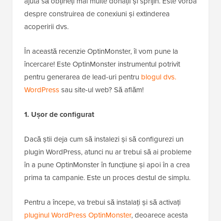
ajuta să obțineți mai multe donații și sprijin. Este vorba
despre construirea de conexiuni și extinderea
acoperirii dvs.
În această recenzie OptinMonster, îl vom pune la
încercare! Este OptinMonster instrumentul potrivit
pentru generarea de lead-uri pentru
blogul dvs.
WordPress
sau site-ul web? Să aflăm!
1. Ușor de configurat
Dacă știi deja cum să instalezi și să configurezi un
plugin WordPress, atunci nu ar trebui să ai probleme
în a pune OptinMonster în funcțiune și apoi în a crea
prima ta campanie. Este un proces destul de simplu.
Pentru a începe, va trebui să instalați și să activați
pluginul WordPress OptinMonster
, deoarece acesta