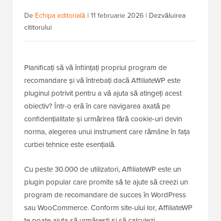
De
Echipa editorială
|
11 februarie 2026
|
Dezvăluirea
cititorului
Planificați să vă înființați propriul program de
recomandare și vă întrebați dacă AffiliateWP este
pluginul potrivit pentru a vă ajuta să atingeți acest
obiectiv? Într-o eră în care navigarea axată pe
confidențialitate și urmărirea fără cookie-uri devin
norma, alegerea unui instrument care rămâne în fața
curbei tehnice este esențială.
Cu peste 30.000 de utilizatori, AffiliateWP este un
plugin popular care promite să te ajute să creezi un
program de recomandare de succes în WordPress
sau WooCommerce. Conform site-ului lor, AffiliateWP
te poate ajuta să urmărești și să calculezi