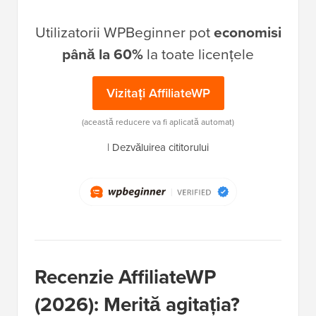
Utilizatorii WPBeginner pot
economisi
până la 60%
la toate licențele
Vizitați AffiliateWP
(această reducere va fi aplicată automat)
|
Dezvăluirea cititorului
Recenzie AffiliateWP
(2026): Merită agitația?