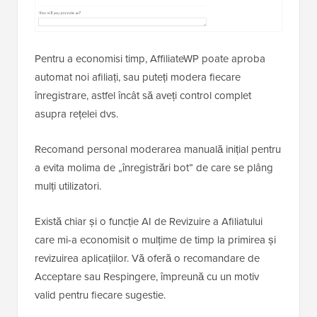
Pentru a economisi timp, AffiliateWP poate aproba
automat noi afiliați, sau puteți modera fiecare
înregistrare, astfel încât să aveți control complet
asupra rețelei dvs.
Recomand personal moderarea manuală inițial pentru
a evita molima de „înregistrări bot” de care se plâng
mulți utilizatori.
Există chiar și o funcție AI de Revizuire a Afiliatului
care mi-a economisit o mulțime de timp la primirea și
revizuirea aplicațiilor. Vă oferă o recomandare de
Acceptare sau Respingere, împreună cu un motiv
valid pentru fiecare sugestie.