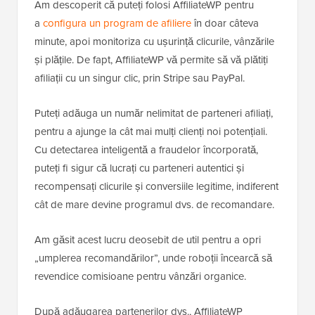
Am descoperit că puteți folosi AffiliateWP pentru
a
configura un program de afiliere
în doar câteva
minute, apoi monitoriza cu ușurință clicurile, vânzările
și plățile. De fapt, AffiliateWP vă permite să vă plătiți
afiliații cu un singur clic, prin Stripe sau PayPal.
Puteți adăuga un număr nelimitat de parteneri afiliați,
pentru a ajunge la cât mai mulți clienți noi potențiali.
Cu detectarea inteligentă a fraudelor încorporată,
puteți fi sigur că lucrați cu parteneri autentici și
recompensați clicurile și conversiile legitime, indiferent
cât de mare devine programul dvs. de recomandare.
Am găsit acest lucru deosebit de util pentru a opri
„umplerea recomandărilor”, unde roboții încearcă să
revendice comisioane pentru vânzări organice.
După adăugarea partenerilor dvs., AffiliateWP