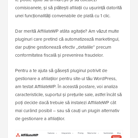
comisioanele, și să plătești afiliații cu ușurință datorită
unei funcționalități convenabile de plată cu 1 clic.
Dar merită AffiliateWP atâta agitație? Am văzut multe
pluginuri care pretind că automatizează marketingul,
dar puține gestionează efectiv „detaliile” precum
conformitatea fiscală și prevenirea fraudelor.
Pentru a te ajuta să găsești pluginul potrivit de
gestionare a afiliaților pentru site-ul tău WordPress,
am testat AffiliateWP. În această postare, voi analiza
caracteristicile, suportul și prețurile sale, astfel încât să
poți decide dacă trebuie să instalezi AffiliateWP cât
mai curând posibil – sau să cauți un plugin alternativ
de gestionare a afiliaților.