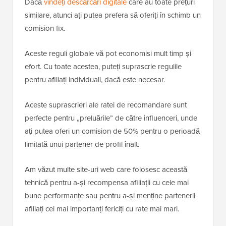
Dacă
vindeți descărcări digitale
care au toate prețuri
similare, atunci ați putea prefera să oferiți în schimb un
comision fix.
Aceste reguli globale vă pot economisi mult timp și
efort. Cu toate acestea, puteți suprascrie regulile
pentru afiliați individuali, dacă este necesar.
Aceste suprascrieri ale ratei de recomandare sunt
perfecte pentru „preluările” de către influenceri, unde
ați putea oferi un comision de 50% pentru o perioadă
limitată unui partener de profil înalt.
Am văzut multe site-uri web care folosesc această
tehnică pentru a-și recompensa afiliații cu cele mai
bune performanțe sau pentru a-și menține partenerii
afiliați cei mai importanți fericiți cu rate mai mari.