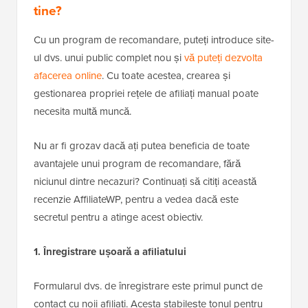
tine?
Cu un program de recomandare, puteți introduce site-
ul dvs. unui public complet nou și
vă puteți dezvolta
afacerea online
. Cu toate acestea, crearea și
gestionarea propriei rețele de afiliați manual poate
necesita multă muncă.
Nu ar fi grozav dacă ați putea beneficia de toate
avantajele unui program de recomandare, fără
niciunul dintre necazuri? Continuați să citiți această
recenzie AffiliateWP, pentru a vedea dacă este
secretul pentru a atinge acest obiectiv.
1. Înregistrare ușoară a afiliatului
Formularul dvs. de înregistrare este primul punct de
contact cu noii afiliați. Acesta stabilește tonul pentru