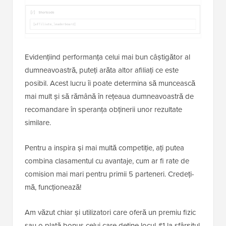
Evidențiind performanța celui mai bun câștigător al
dumneavoastră, puteți arăta altor afiliați ce este
posibil. Acest lucru îi poate determina să muncească
mai mult și să rămână în rețeaua dumneavoastră de
recomandare în speranța obținerii unor rezultate
similare.
Pentru a inspira și mai multă competiție, ați putea
combina clasamentul cu avantaje, cum ar fi rate de
comision mai mari pentru primii 5 parteneri. Credeți-
mă, funcționează!
Am văzut chiar și utilizatori care oferă un premiu fizic
sau o plată bonus celui care deține locul #1 la sfârșitul