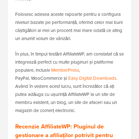
Folosesc adesea aceste rapoarte pentru a configura
niveluri bazate pe performanță, oferind celor mai buni
câștigători ai mei un procent mai mare odată ce ating
un anumit volum de vânzări.
În plus, în timpul testării AffiliateWP, am constatat că se
integrează perfect cu multe pluginuri și platforme
populare, inclusiv
MemberPress
,
PayPal, WooCommerce și
Easy Digital Downloads
.
Având în vedere acest lucru, sunt încrezător că ați
putea adăuga cu ușurință AffiliateWP la un site de
membru existent, un blog, un site de afaceri sau un
magazin de comerț electronic.
Recenzie AffiliateWP: Pluginul de
gestionare a afiliaților potrivit pentru