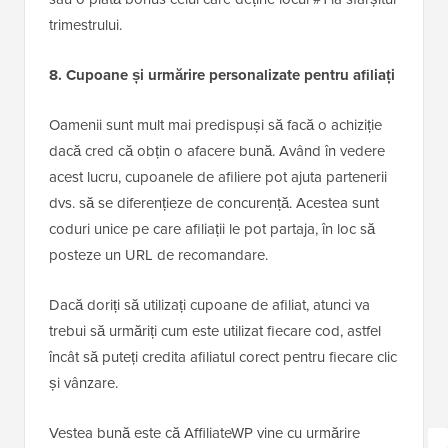
trimestrului.
8. Cupoane și urmărire personalizate pentru afiliați
Oamenii sunt mult mai predispuși să facă o achiziție
dacă cred că obțin o afacere bună. Având în vedere
acest lucru, cupoanele de afiliere pot ajuta partenerii
dvs. să se diferențieze de concurență. Acestea sunt
coduri unice pe care afiliații le pot partaja, în loc să
posteze un URL de recomandare.
Dacă doriți să utilizați cupoane de afiliat, atunci va
trebui să urmăriți cum este utilizat fiecare cod, astfel
încât să puteți credita afiliatul corect pentru fiecare clic
și vânzare.
Vestea bună este că AffiliateWP vine cu urmărire