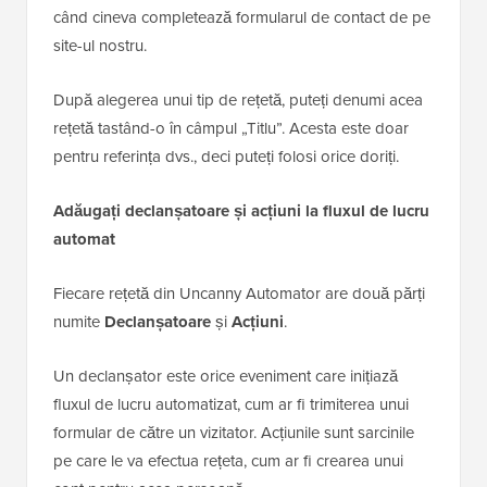
când cineva completează formularul de contact de pe
site-ul nostru.
După alegerea unui tip de rețetă, puteți denumi acea
rețetă tastând-o în câmpul „Titlu”. Acesta este doar
pentru referința dvs., deci puteți folosi orice doriți.
Adăugați declanșatoare și acțiuni la fluxul de lucru
automat
Fiecare rețetă din Uncanny Automator are două părți
numite
Declanșatoare
și
Acțiuni
.
Un declanșator este orice eveniment care inițiază
fluxul de lucru automatizat, cum ar fi trimiterea unui
formular de către un vizitator. Acțiunile sunt sarcinile
pe care le va efectua rețeta, cum ar fi crearea unui