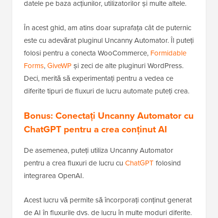
datele pe baza acțiunilor, utilizatorilor și multe altele.
În acest ghid, am atins doar suprafața cât de puternic
este cu adevărat pluginul Uncanny Automator. Îl puteți
folosi pentru a conecta WooCommerce,
Formidable
Forms
,
GiveWP
și zeci de alte pluginuri WordPress.
Deci, merită să experimentați pentru a vedea ce
diferite tipuri de fluxuri de lucru automate puteți crea.
Bonus: Conectați Uncanny Automator cu
ChatGPT pentru a crea conținut AI
De asemenea, puteți utiliza Uncanny Automator
pentru a crea fluxuri de lucru cu
ChatGPT
folosind
integrarea OpenAI.
Acest lucru vă permite să încorporați conținut generat
de AI în fluxurile dvs. de lucru în multe moduri diferite.