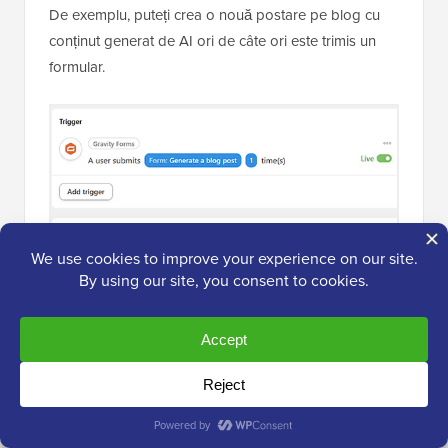
De exemplu, puteți crea o nouă postare pe blog cu
conținut generat de AI ori de câte ori este trimis un
formular.
Similar, puteți crea un flux de lucru AI care răspunde
automat la întrebările adresate într-un forum,
generează imagini
pe baza solicitărilor sau creează
un chatbot WhatsApp.