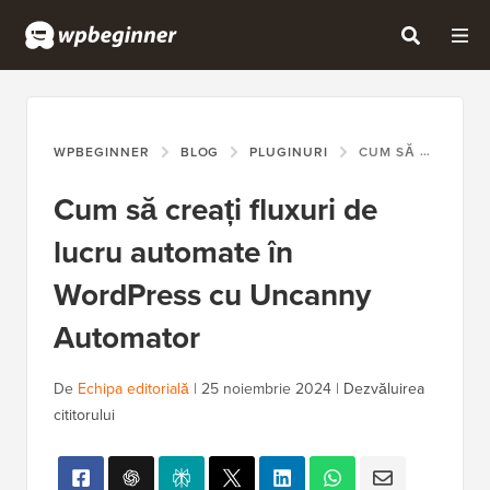
WPBEGINNER
BLOG
PLUGINURI
CUM SĂ CREAȚI FLUXURI DE LUCRU AUTOMATE ÎN WORDPRESS CU UNCANNY AUTOMATOR
Cum să creați fluxuri de
lucru automate în
WordPress cu Uncanny
Automator
De
Echipa editorială
|
25 noiembrie 2024
|
Dezvăluirea
cititorului