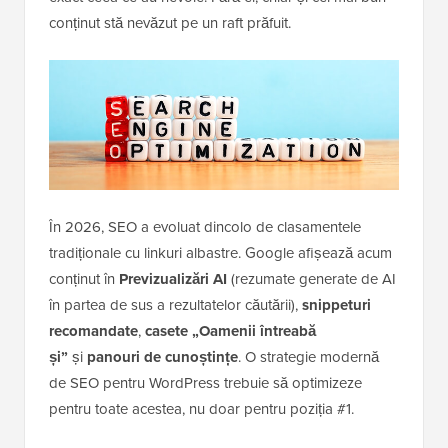
conținut stă nevăzut pe un raft prăfuit.
În 2026, SEO a evoluat dincolo de clasamentele
tradiționale cu linkuri albastre. Google afișează acum
conținut în
Previzualizări AI
(rezumate generate de AI
în partea de sus a rezultatelor căutării),
snippeturi
recomandate
,
casete „Oamenii întreabă
și”
și
panouri de cunoștințe
. O strategie modernă
de SEO pentru WordPress trebuie să optimizeze
pentru toate acestea, nu doar pentru poziția #1.