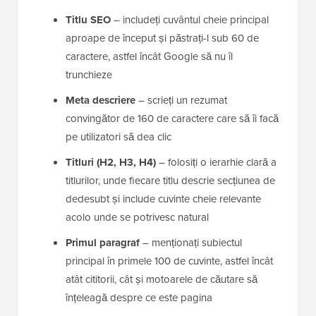
Titlu SEO
– includeți cuvântul cheie principal
aproape de început și păstrați-l sub 60 de
caractere, astfel încât Google să nu îl
trunchieze
Meta descriere
– scrieți un rezumat
convingător de 160 de caractere care să îi facă
pe utilizatori să dea clic
Titluri (H2, H3, H4)
– folosiți o ierarhie clară a
titlurilor, unde fiecare titlu descrie secțiunea de
dedesubt și include cuvinte cheie relevante
acolo unde se potrivesc natural
Primul paragraf
– menționați subiectul
principal în primele 100 de cuvinte, astfel încât
atât cititorii, cât și motoarele de căutare să
înțeleagă despre ce este pagina