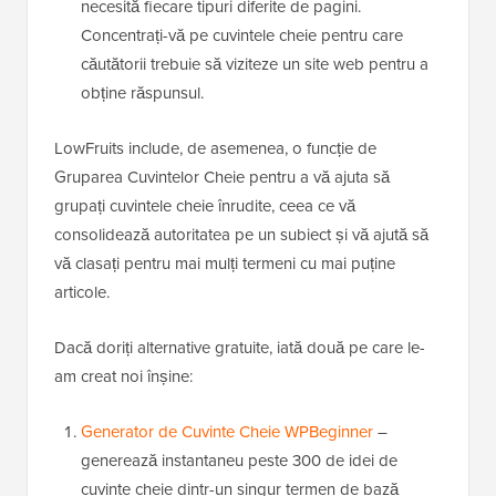
necesită fiecare tipuri diferite de pagini.
Concentrați-vă pe cuvintele cheie pentru care
căutătorii trebuie să viziteze un site web pentru a
obține răspunsul.
LowFruits include, de asemenea, o funcție de
Gruparea Cuvintelor Cheie pentru a vă ajuta să
grupați cuvintele cheie înrudite, ceea ce vă
consolidează autoritatea pe un subiect și vă ajută să
vă clasați pentru mai mulți termeni cu mai puține
articole.
Dacă doriți alternative gratuite, iată două pe care le-
am creat noi înșine:
Generator de Cuvinte Cheie WPBeginner
–
generează instantaneu peste 300 de idei de
cuvinte cheie dintr-un singur termen de bază