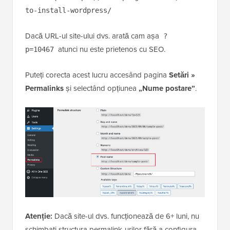
to-install-wordpress/
Dacă URL-ul site-ului dvs. arată cam așa
?
atunci nu este prietenos cu SEO.
p=10467
Puteți corecta acest lucru accesând pagina
Setări »
Permalinks
și selectând opțiunea
„Nume postare”
.
Atenție:
Dacă site-ul dvs. funcționează de 6+ luni, nu
schimbați structura permalink-urilor fără a configura