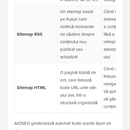
Un sitemap bazat
Când doriți o
pe fluxuri care
indexare mai 
notifică motoarele
a conținutului
Sitemap RSS
de căutare despre
fără a aștepta
conținutul nou
reîmprospăta
publicat sau
standard a si
actualizat
ului
Când doriți să
O pagină lizibilă de
îmbunătățiți
om, care listează
navigarea inte
Sitemap HTML
toate URL-urile site-
să ajutați vizita
ului dvs. într-o
să găsească
structură organizată
conținut
AIOSEO gestionează automat toate aceste tipuri de