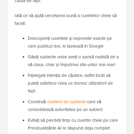
caută de fapt.
Iată ce vă ajută cercetarea bună a cuvintelor cheie să
faceți:
Descoperiți cuvintele și expresiile exacte pe
care publicul dvs. le tastează în Google
Găsiți subiecte unde aveți o șansă realistă de a
vă clasa, chiar și împotriva site-urilor mai mari
Înțelegeți intenția de căutare, astfel încât să
puteți satisface ceea ce doresc utilizatorii de
fapt
Construiți
clustere de subiecte
care vă
consolidează autoritatea pe un subiect
Evitați să pierdeți timp cu cuvinte cheie pe care
Previzualizările AI le răspund deja complet