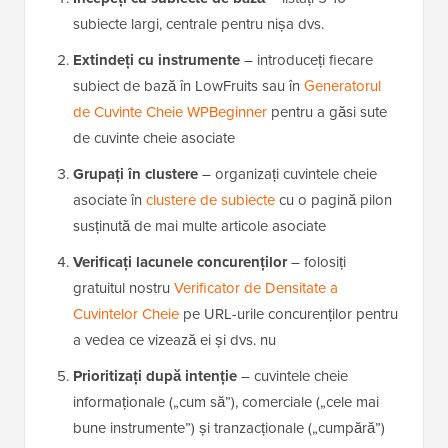
subiecte largi, centrale pentru nișa dvs.
Extindeți cu instrumente
– introduceți fiecare
subiect de bază în LowFruits sau în
Generatorul
de Cuvinte Cheie WPBeginner
pentru a găsi sute
de cuvinte cheie asociate
Grupați în clustere
– organizați cuvintele cheie
asociate în
clustere de subiecte
cu o pagină pilon
susținută de mai multe articole asociate
Verificați lacunele concurenților
– folosiți
gratuitul nostru
Verificator de Densitate a
Cuvintelor Cheie
pe URL-urile concurenților pentru
a vedea ce vizează ei și dvs. nu
Prioritizați după intenție
– cuvintele cheie
informaționale („cum să”), comerciale („cele mai
bune instrumente”) și tranzacționale („cumpără”)