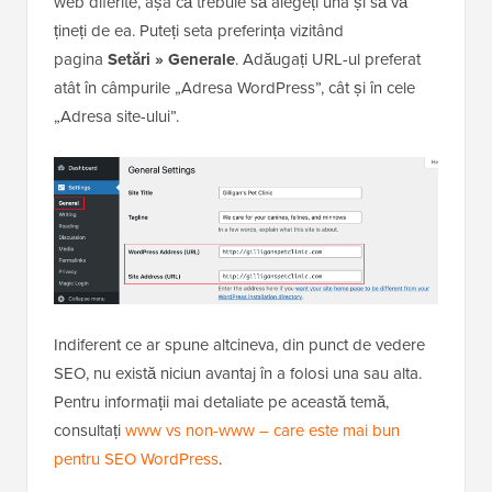
web diferite, așa că trebuie să alegeți una și să vă
țineți de ea. Puteți seta preferința vizitând
pagina
Setări » Generale
. Adăugați URL-ul preferat
atât în câmpurile „Adresa WordPress”, cât și în cele
„Adresa site-ului”.
Indiferent ce ar spune altcineva, din punct de vedere
SEO, nu există niciun avantaj în a folosi una sau alta.
Pentru informații mai detaliate pe această temă,
consultați
www vs non-www – care este mai bun
pentru SEO WordPress
.