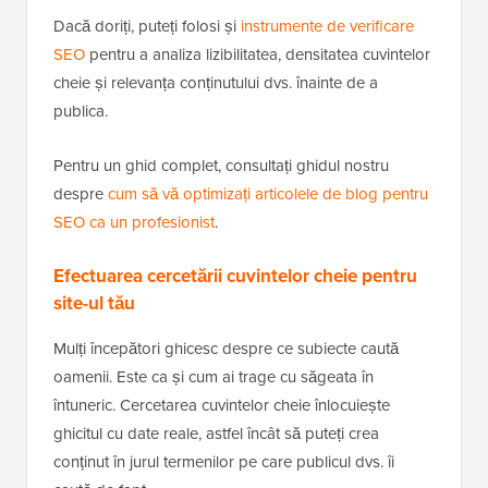
Dacă doriți, puteți folosi și
instrumente de verificare
SEO
pentru a analiza lizibilitatea, densitatea cuvintelor
cheie și relevanța conținutului dvs. înainte de a
publica.
Pentru un ghid complet, consultați ghidul nostru
despre
cum să vă optimizați articolele de blog pentru
SEO ca un profesionist
.
Efectuarea cercetării cuvintelor cheie pentru
site-ul tău
Mulți începători ghicesc despre ce subiecte caută
oamenii. Este ca și cum ai trage cu săgeata în
întuneric. Cercetarea cuvintelor cheie înlocuiește
ghicitul cu date reale, astfel încât să puteți crea
conținut în jurul termenilor pe care publicul dvs. îi