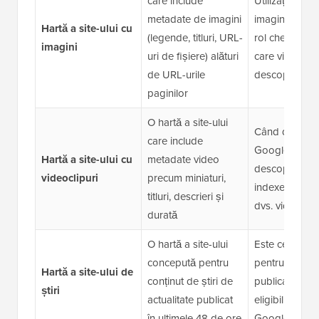
care include
Utilizați-o dac
metadate de imagini
imaginile joac
Hartă a site-ului cu
(legende, titluri, URL-
rol cheie în m
imagini
uri de fișiere) alături
care vizitatorii
de URL-urile
descoperă sit
paginilor
O hartă a site-ului
Când doriți ca
care include
Google să
Hartă a site-ului cu
metadate video
descopere și 
videoclipuri
precum miniaturi,
indexeze conți
titluri, descrieri și
dvs. video
durată
O hartă a site-ului
Este cel mai po
concepută pentru
pentru dvs. d
Hartă a site-ului de
conținut de știri de
publicați conți
știri
actualitate publicat
eligibil pentru
în ultimele 48 de ore
Google News