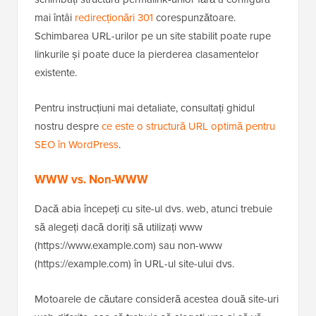
mai întâi
redirecționări 301
corespunzătoare.
Schimbarea URL-urilor pe un site stabilit poate rupe
linkurile și poate duce la pierderea clasamentelor
existente.
Pentru instrucțiuni mai detaliate, consultați ghidul
nostru despre
ce este o structură URL optimă pentru
SEO în WordPress
.
WWW vs. Non-WWW
Dacă abia începeți cu site-ul dvs. web, atunci trebuie
să alegeți dacă doriți să utilizați www
(https://www.example.com) sau non-www
(https://example.com) în URL-ul site-ului dvs.
Motoarele de căutare consideră acestea două site-uri