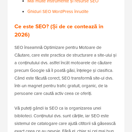
Mai multe instrumente și resurse SEO
Ghiduri SEO WordPress înrudite
Ce este SEO? (Și de ce contează în
2026)
SEO înseamnă Optimizare pentru Motoare de
Căutare, care este practica de structurare a site-ului și
a conținutului dvs. astfel încât motoarele de căutare
precum Google să îl poată găsi, înțelege și clasifica.
Când este făcută corect, SEO transformă site-ul dvs.
într-un magnet pentru trafic gratuit, organic, de la
persoane care caută activ ceea ce oferiți.
Vă puteți gândi la SEO ca la organizarea unei
biblioteci. Conținutul dvs. sunt cărțile, iar SEO este
sistemul de catalogare care ajută cititorii să găsească
exact ceea ce au nevoie. Fără el, chiar și cel mai bun