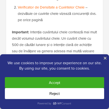
Verificator de Densitate a Cuvintelor Cheie
–
dezvăluie ce cuvinte cheie vizează concurenții dvs.
pe orice pagină
Important:
Intenția cuvântului cheie contează mai mult
decât volumul cuvântului cheie. Un cuvânt cheie cu
500 de căutări lunare și o intenție clară de achiziție
sau de învățare va genera adesea mai multă valoare
decât un termen generic cu 10.000 de căutări pe care
Google îl răspunde cu o prezentare generală AI.
Concentrați-vă pe cuvintele cheie pentru care
căutătorul trebuie să viziteze un site web pentru a
obține răspunsul.
Pentru un ghid complet, consultați ghidul nostru
despre
cum să faceți cercetare de cuvinte cheie
pentru blogul dvs. WordPress
.