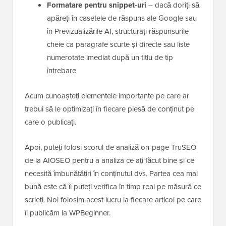
Formatare pentru snippet-uri
– dacă doriți să
apăreți în casetele de răspuns ale Google sau
în Previzualizările AI, structurați răspunsurile
cheie ca paragrafe scurte și directe sau liste
numerotate imediat după un titlu de tip
întrebare
Acum cunoașteți elementele importante pe care ar
trebui să le optimizați în fiecare piesă de conținut pe
care o publicați.
Apoi, puteți folosi scorul de analiză on-page TruSEO
de la AIOSEO pentru a analiza ce ați făcut bine și ce
necesită îmbunătățiri în conținutul dvs. Partea cea mai
bună este că îl puteți verifica în timp real pe măsură ce
scrieți. Noi folosim acest lucru la fiecare articol pe care
îl publicăm la WPBeginner.