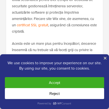
securitate gestionează întreținerea serverelor,
actualizările software și protecția împotriva
amenințărilor. Fiecare site Wix vine, de asemenea, cu
un
certificat SSL gratuit
, asigurând că conexiunea este
criptată.
Acesta este un mare plus pentru începători, deoarece
înseamnă că nu trebuie să vă faceți griji cu privire la
partea tehnică a securității site-ului dvs.
Compromisul este că nu puteți instala propriul
software de securitate sau nu aveți un control
profund, dar pentru majoritatea utilizatorilor,
abordarea „hands-off” este un beneficiu major.