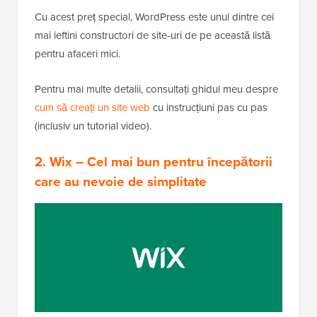
Cu acest preț special, WordPress este unul dintre cei
mai ieftini constructori de site-uri de pe această listă
pentru afaceri mici.
Pentru mai multe detalii, consultați ghidul meu despre
cum să creați un site web
cu instrucțiuni pas cu pas
(inclusiv un tutorial video).
2.
Wix
– Cel mai bun pentru începătorii
care au nevoie de simplitate