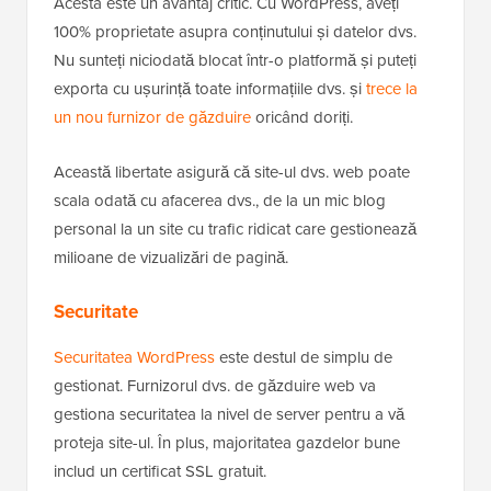
Acesta este un avantaj critic. Cu WordPress, aveți
100% proprietate asupra conținutului și datelor dvs.
Nu sunteți niciodată blocat într-o platformă și puteți
exporta cu ușurință toate informațiile dvs. și
trece la
un nou furnizor de găzduire
oricând doriți.
Această libertate asigură că site-ul dvs. web poate
scala odată cu afacerea dvs., de la un mic blog
personal la un site cu trafic ridicat care gestionează
milioane de vizualizări de pagină.
Securitate
Securitatea WordPress
este destul de simplu de
gestionat. Furnizorul dvs. de găzduire web va
gestiona securitatea la nivel de server pentru a vă
proteja site-ul. În plus, majoritatea gazdelor bune
includ un certificat SSL gratuit.