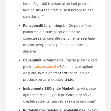
înceapă și câtă libertate ai de fapt pentru a
face ca site-ul să arate și să funcționeze așa
cum dorești?
Funcționalități și integrări:
Ce poate face
platforma din cutie și cât de bine se
conectează cu celelalte instrumente esențiale
de care aveți nevoie pentru a conduce o
afacere?
Capabilități eCommerce:
Cât de puternic este
pentru
vânzarea online
? Am analizat opțiunile
de plată, taxele de tranzacție și tipurile de
produse pe care le puteți vinde.
Instrumente SEO și de Marketing:
Vă poate
ajuta efectiv să fiți găsit pe Google și să vă
creșteți audiența, sau veți ajunge la un impas?
Portabilitatea datelor și scalabilitatea:
Acesta