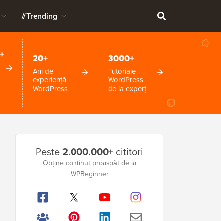
#Trending
+
20+
3000+
Ani de
Tutoriale
experiență
WordPress
WordPress
de la experți
Bara
Peste
2.000.000+
cititori
laterală
Obține conținut proaspăt de la
WPBeginner
principală