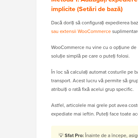
implicite (Setări de bază)
Dacă doriți să configurați expedierea b
sau extensii WooCommerce
suplimentare
WooCommerce nu vine cu o opțiune de ex
soluție simplă pe care o puteți folosi.
În loc să calculați automat costurile pe 
transport. Acest lucru vă permite să gru
atribuiți o rată fixă ​​acelui grup specific.
Astfel, articolele mai grele pot avea cost
expediate mai ieftin. Puteți face toate 
💡
Sfat Pro:
Înainte de a începe, asig