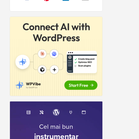
Cel mai bun
instrumentar