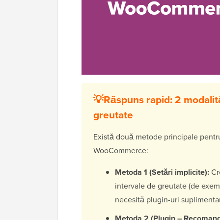
💡Răspuns rapid: 2 modalit
greutate
Există două metode principale pentru
WooCommerce:
Metoda 1 (Setări implicite):
Cre
intervale de greutate (de exemp
necesită plugin-uri suplimentare
Metoda 2 (Plugin – Recomand