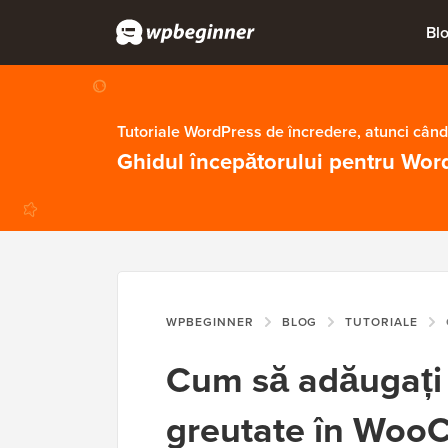
Bl
Tutoriale WordPress de încredere, atunci când
Ghidul începătorului pentru Wor
WPBEGINNER
BLOG
TUTORIALE
Cum să adăugați
greutate în Wo