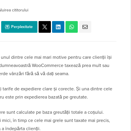
uirea cititorului
Perplexitate
nul dintre cele mai mari motive pentru care clienții își
 dumneavoastră WooCommerce taxează prea mult sau
ierde vânzări fără să vă dați seama.
i tarife de expediere clare și corecte. Și una dintre cele
cru este prin expedierea bazată pe greutate.
e sunt calculate pe baza greutății totale a coșului.
mici, în timp ce cele mai grele sunt taxate mai precis,
 a îndepărta clienții.