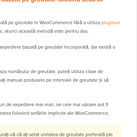
azată pe greutate în WooCommerce fără a utiliza
pluginuri
, atunci această metodă este pentru dvs.
pediere bazată pe greutate încorporată, dar există o
baza numărului de greutate, puteți utiliza clase de
pați manual produsele pe intervale de greutate și să
uri de expediere mai mari, iar cele mai ușoare pot fi
acestea folosind setările implicite ale WooCommerce.
urați-vă că ați setat unitatea de greutate preferată (de