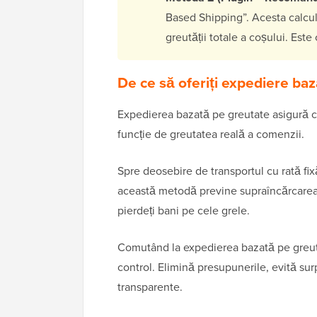
Based Shipping”. Acesta calcul
greutății totale a coșului. Es
De ce să oferiți expediere b
Expedierea bazată pe greutate asigură cos
funcție de greutatea reală a comenzii.
Spre deosebire de transportul cu rată fix
această metodă previne supraîncărcarea
pierdeți bani pe cele grele.
Comutând la expedierea bazată pe greut
control. Elimină presupunerile, evită sur
transparente.