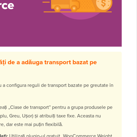
ăți de a adăuga transport bazat pe
 a configura reguli de transport bazate pe greutate în
ați „Clase de transport” pentru a grupa produsele pe
lu, Greu, Ușor) și atribuiți taxe fixe. Aceasta nu
, dar este mai puțin flexibilă.
at):
Utilizați plugin-ul gratuit „WooCommerce Weight