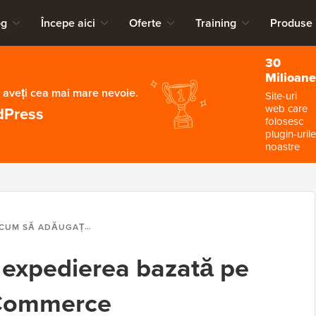
og
Începe aici
Oferte
Training
Produse
30
Milioane
 aveți cea mai mare nevoie.
Site-uri
web care
dPress
folosesc
plugin-urile
noastre
CUM SĂ ADĂUGAȚI EXPEDIEREA BAZATĂ PE GREUTATE ÎN WOOCOMMERCE
 expedierea bazată pe
oCommerce