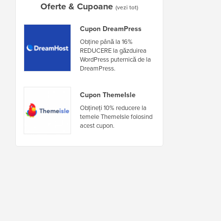
Oferte & Cupoane
(vezi tot)
Cupon DreamPress
Obține până la 16%
REDUCERE la găzduirea
WordPress puternică de la
DreamPress.
Cupon ThemeIsle
Obțineți 10% reducere la
temele ThemeIsle folosind
acest cupon.