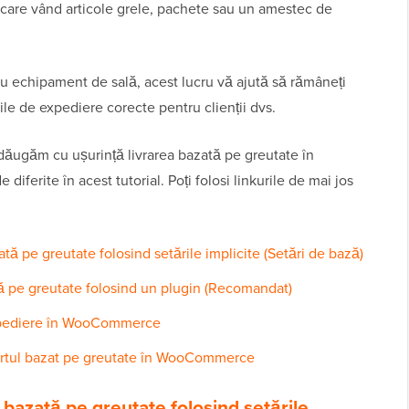
 care vând articole grele, pachete sau un amestec de
sau echipament de sală, acest lucru vă ajută să rămâneți
rile de expediere corecte pentru clienții dvs.
ăugăm cu ușurință livrarea bazată pe greutate în
erite în acest tutorial. Poți folosi linkurile de mai jos
ă pe greutate folosind setările implicite (Setări de bază)
ă pe greutate folosind un plugin (Recomandat)
expediere în WooCommerce
portul bazat pe greutate în WooCommerce
bazată pe greutate folosind setările