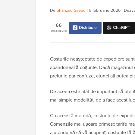
De
Shahzad Saeed
|
9 februarie 2026
|
Dezvăl
66
Distribuie
ChatGPT
DISTRIBUIRI
Costurile neașteptate de expediere sunt u
abandonează coșurile. Dacă magazinul
prețurile par confuze, atunci ați putea p
De aceea este atât de important să oferiț
mai simple modalități de a face acest lu
Cu această metodă, costurile de expedier
Comenzile mai ușoare primesc tarife mai 
ajutându-vă să vă acoperiți costurile fără