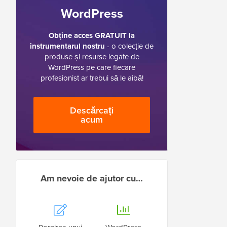
WordPress
Obține acces GRATUIT la
instrumentarul nostru
- o colecție de
produse și resurse legate de
WordPress pe care fiecare
profesionist ar trebui să le aibă!
Descărcați
acum
Am nevoie de ajutor cu…