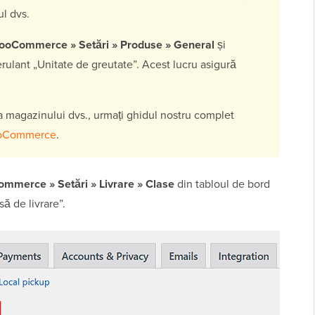
ul dvs.
ooCommerce » Setări » Produse » General
și
rulant „Unitate de greutate”. Acest lucru asigură
a magazinului dvs., urmați ghidul nostru complet
ooCommerce
.
mmerce » Setări » Livrare » Clase
din tabloul de bord
ă de livrare”.