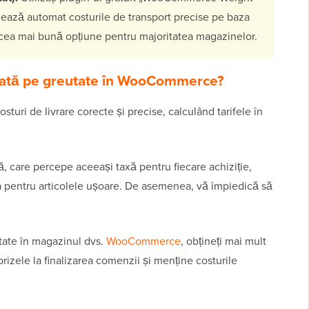
ează automat costurile de transport precise pe baza
te cea mai bună opțiune pentru majoritatea magazinelor.
azată pe greutate în WooCommerce?
turi de livrare corecte și precise, calculând tarifele în
ă, care percepe aceeași taxă pentru fiecare achiziție,
 pentru articolele ușoare. De asemenea, vă împiedică să
ate în magazinul dvs.
WooCommerce
, obțineți mai mult
prizele la finalizarea comenzii și menține costurile