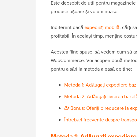
Este deosebit de util pentru magazinele
produse ușoare și voluminoase.
Indiferent dacă
expediați mobilă
, cărți 
profitabil. În același timp, menține costu
Acestea fiind spuse, să vedem cum să ad
WooCommerce. Voi acoperi două metode dif
pentru a sări la metoda aleasă de tine:
Metoda 1: Adăugați expediere bazat
Metoda 2: Adăugați livrarea bazat
🎁 Bonus: Oferiți o reducere la 
Întrebări frecvente despre trans
Metoda 1: Adăugați expediere 