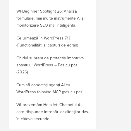
WPBeginner Spotlight 26: Analiză
formulare, mai multe instrumente AI și
monitorizare SEO mai inteligentă
Ce urmează în WordPress 7.1?
(Funcționalități și capturi de ecran)
Ghidul suprem de protecție împotriva
spamului WordPress – Pas cu pas
(2026)
Cum să conectați agenți AI cu
WordPress folosind MCP (pas cu pas)
Vă prezentăm HelpJet: Chatbotul AI
care răspunde întrebărilor clienților dvs.
în câteva secunde