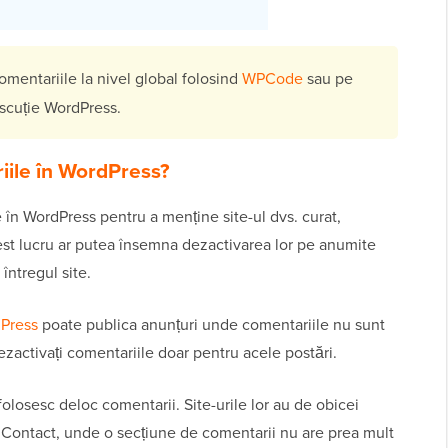
omentariile la nivel global folosind
WPCode
sau pe
iscuție WordPress.
iile în WordPress?
e în WordPress pentru a menține site-ul dvs. curat,
est lucru ar putea însemna dezactivarea lor pe anumite
întregul site.
Press
poate publica anunțuri unde comentariile nu sunt
ezactivați comentariile doar pentru acele postări.
folosesc deloc comentarii. Site-urile lor au de obicei
i Contact, unde o secțiune de comentarii nu are prea mult