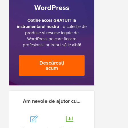
WordPress
Obține acces GRATUIT la
instrumentarul nostru
- o colecție de
produse și resurse legate de
WordPress pe care fiecare
profesionist ar trebui să le aibă!
Descărcați
acum
Am nevoie de ajutor cu…