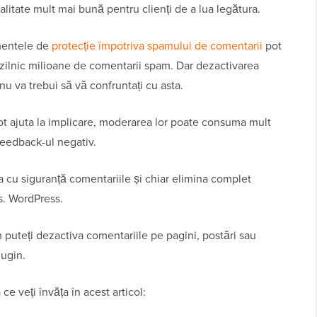
litate mult mai bună pentru clienți de a lua legătura.
mentele de
protecție împotriva spamului de comentarii
pot
 zilnic milioane de comentarii spam. Dar dezactivarea
u va trebui să vă confruntați cu asta.
pot ajuta la implicare, moderarea lor poate consuma mult
 feedback-ul negativ.
va cu siguranță comentariile și chiar elimina complet
s. WordPress.
 puteți dezactiva comentariile pe pagini, postări sau
lugin.
e veți învăța în acest articol: