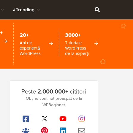
#Trending
+
20+
3000+
Ani de
Tutoriale
experiență
WordPress
WordPress
de la experți
Bara
Peste
2.000.000+
cititori
laterală
Obține conținut proaspăt de la
principală
WPBeginner