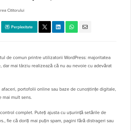
rea Cititorului
Perplexitate
ul de comun printre utilizatorii WordPress: majoritatea
, dar mai târziu realizează că nu au nevoie cu adevărat
e afaceri, portofolii online sau baze de cunoștințe digitale,
re mai mult sens.
ontrol complet. Puteți ajusta cu ușurință setările de
s., fie că doriți mai puțin spam, pagini fără distrageri sau