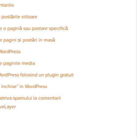
tariile
postările viitoare
e o pagină sau postare specifică
 pagini și postări în masă
 WordPress
e paginile media
ordPress folosind un plugin gratuit
 închise” în WordPress
otriva spamului la comentarii
iveLayer