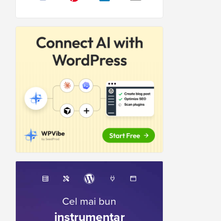
Cel mai bun
instrumentar