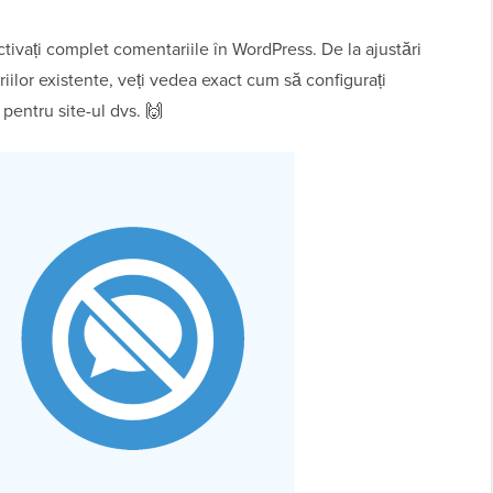
tivați complet comentariile în WordPress. De la ajustări
riilor existente, veți vedea exact cum să configurați
 pentru site-ul dvs. 🙌