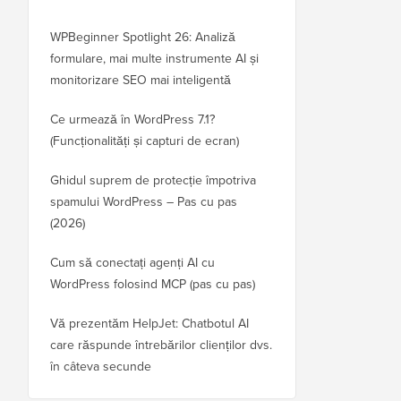
WPBeginner Spotlight 26: Analiză
formulare, mai multe instrumente AI și
monitorizare SEO mai inteligentă
Ce urmează în WordPress 7.1?
(Funcționalități și capturi de ecran)
Ghidul suprem de protecție împotriva
spamului WordPress – Pas cu pas
(2026)
Cum să conectați agenți AI cu
WordPress folosind MCP (pas cu pas)
Vă prezentăm HelpJet: Chatbotul AI
care răspunde întrebărilor clienților dvs.
în câteva secunde