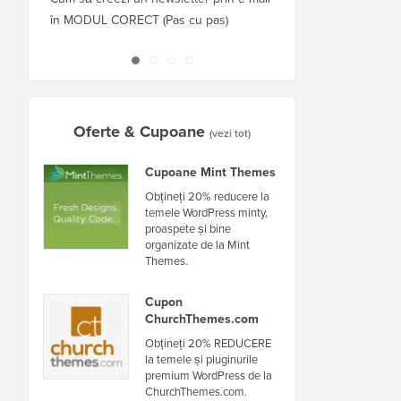
în MODUL CORECT (Pas cu pas)
găzduitor sau server f
nefuncționare
Oferte & Cupoane
(vezi tot)
Cupoane Mint Themes
Obțineți 20% reducere la
temele WordPress minty,
proaspete și bine
organizate de la Mint
Themes.
Cupon
ChurchThemes.com
Obțineți 20% REDUCERE
la temele și pluginurile
premium WordPress de la
ChurchThemes.com.