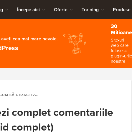
og
Începe aici
Oferte
Training
Produse
30
Milioane
 aveți cea mai mare nevoie.
Site-uri
web care
dPress
folosesc
plugin-urile
noastre
UM SĂ DEZACTIVEZI COMPLET COMENTARIILE ÎN WORDPRESS (GHID COMPLET)
zi complet comentariile
id complet)