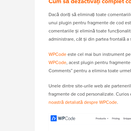
Cum să dezactivați complet c
Dacă doriți să eliminați toate comentariil
unui plugin pentru fragmente de cod es
comentariile și elimină toate funcționali
administrare, cât și din partea frontală a 
WPCode
este cel mai bun instrument pen
WPCode
, acest plugin pentru fragment
Comments” pentru a elimina toate urmele 
Unele dintre site-urile web ale partener
fragmente de cod personalizate. Curios d
noastră detaliată despre WPCode
.