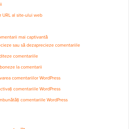
i
r URL al site-ului web
omentarii mai captivantă
precieze sau să dezaprecieze comentariile
editeze comentariile
 aboneze la comentarii
ivarea comentariilor WordPress
ctivați comentariile WordPress
îmbunătăți comentariile WordPress