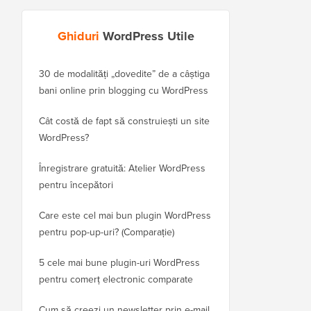
Ghiduri
WordPress Utile
30 de modalități „dovedite” de a câștiga
Cum să-ți muți corect 
bani online prin blogging cu WordPress
WordPress.com pe Wor
Cât costă de fapt să construiești un site
Cum să muți corect W
WordPress?
domeniu nou fără a p
Înregistrare gratuită: Atelier WordPress
Cum să treci de la Blo
pentru începători
fără a pierde clasamen
Care este cel mai bun plugin WordPress
Cum să treci corect de 
pentru pop-up-uri? (Comparație)
WordPress (Pas cu pas
5 cele mai bune plugin-uri WordPress
Cum să treci corect d
pentru comerț electronic comparate
la WordPress
Cum să creezi un newsletter prin e-mail
Cum să muți WordPres