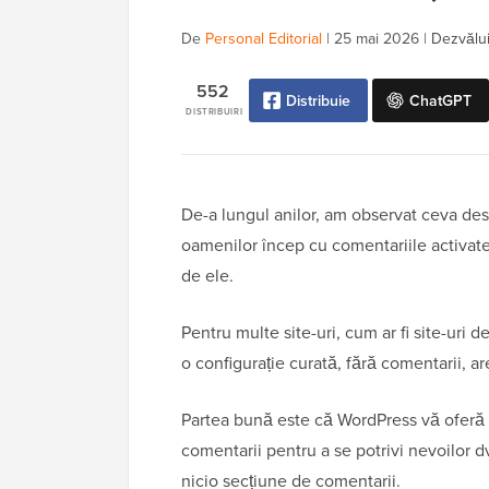
De
Personal Editorial
|
25 mai 2026
|
Dezvălui
552
Distribuie
ChatGPT
DISTRIBUIRI
De-a lungul anilor, am observat ceva dest
oamenilor încep cu comentariile activate
de ele.
Pentru multe site-uri, cum ar fi site-uri d
o configurație curată, fără comentarii, a
Partea bună este că WordPress vă oferă c
comentarii pentru a se potrivi nevoilor dv
nicio secțiune de comentarii.