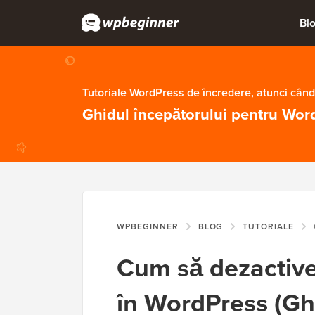
Bl
Tutoriale WordPress de încredere, atunci când
Ghidul începătorului pentru Wor
WPBEGINNER
BLOG
TUTORIALE
C
Cum să dezactive
în WordPress (Gh