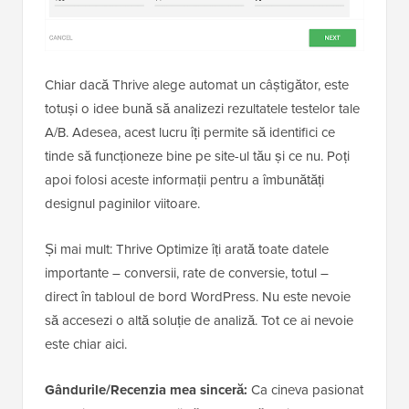
Chiar dacă Thrive alege automat un câștigător, este
totuși o idee bună să analizezi rezultatele testelor tale
A/B. Adesea, acest lucru îți permite să identifici ce
tinde să funcționeze bine pe site-ul tău și ce nu. Poți
apoi folosi aceste informații pentru a îmbunătăți
designul paginilor viitoare.
Și mai mult: Thrive Optimize îți arată toate datele
importante – conversii, rate de conversie, totul –
direct în tabloul de bord WordPress. Nu este nevoie
să accesezi o altă soluție de analiză. Tot ce ai nevoie
este chiar aici.
Gândurile/Recenzia mea sinceră:
Ca cineva pasionat