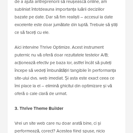
de a ajuta antreprenorii să reușească online, am
subliniat întotdeauna importanța luării deciziilor
bazate pe date. Dar să fim realiști – accesul la date
excelente este doar jumătate din luptă. Trebuie să știți
ce să faceți cu ele.
Aici intervine Thrive Optimize. Acest instrument
puternic nu vă oferă doar rezultatele testelor A/B;
acționează efectiv pe baza lor, astfel încât să puteți
începe să vedeți îmbunătățiri tangibile în performanța
site-ului dvs. web imediat. Și asta este exact ceea ce
îmi place la el – elimină ghicitul din optimizare și vă
oferă o cale clară de urmat.
3. Thrive Theme Builder
Vrei un site web care nu doar arată bine, ci și
performează, corect? Acestea fiind spuse, nicio