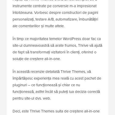
instrumente centrate pe conversie m-a impresionat
întotdeauna. Vorbesc despre constructori de pagini
personalizați, testare A/B, automatizare, îmbunătățiri
ale comentariilor și multe altele.
În timp ce majoritatea temelor WordPress doar fac ca
site-ul dumneavoastră să arate frumos, Thrive vă ajută
de fapt să transformați vizitatorii în clienți, oferind o
soluție de creștere all-in-one.
În această recenzie detaliată Thrive Themes, vă
împărtășesc experiența mea reală cu acest pachet de
pluginuri – ce funcționează și chiar ce nu
funcționează, astfel încât să puteți lua decizia corectă
pentru site-ul dvs. web.
Deci, este Thrive Themes suita de creștere all-in-one