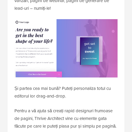
vânzări, pagini de webinar, pagini de generare de
lead-uri – numiți-le!
Și partea cea mai bună? Puteți personaliza totul cu
editorul lor drag-and-drop.
Pentru a vă ajuta să creați rapid designuri frumoase
de pagini, Thrive Architect vine cu elemente gata
făcute pe care le puteți plasa pur și simplu pe pagină.