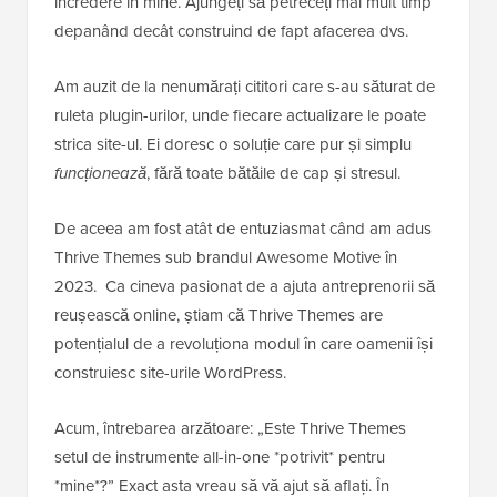
încredere în mine. Ajungeți să petreceți mai mult timp
depanând decât construind de fapt afacerea dvs.
Am auzit de la nenumărați cititori care s-au săturat de
ruleta plugin-urilor, unde fiecare actualizare le poate
strica site-ul. Ei doresc o soluție care pur și simplu
funcționează
, fără toate bătăile de cap și stresul.
De aceea am fost atât de entuziasmat când am adus
Thrive Themes sub brandul Awesome Motive în
2023. Ca cineva pasionat de a ajuta antreprenorii să
reușească online, știam că Thrive Themes are
potențialul de a revoluționa modul în care oamenii își
construiesc site-urile WordPress.
Acum, întrebarea arzătoare: „Este Thrive Themes
setul de instrumente all-in-one *potrivit* pentru
*mine*?” Exact asta vreau să vă ajut să aflați. În