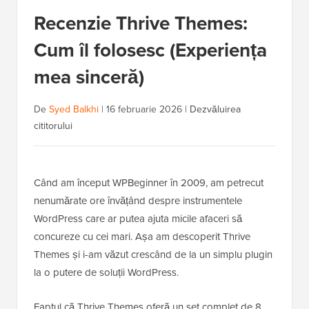
Recenzie Thrive Themes:
Cum îl folosesc (Experiența
mea sinceră)
De
Syed Balkhi
|
16 februarie 2026
|
Dezvăluirea
cititorului
Când am început WPBeginner în 2009, am petrecut
nenumărate ore învățând despre instrumentele
WordPress care ar putea ajuta micile afaceri să
concureze cu cei mari. Așa am descoperit Thrive
Themes și i-am văzut crescând de la un simplu plugin
la o putere de soluții WordPress.
Faptul că Thrive Themes oferă un set complet de 8