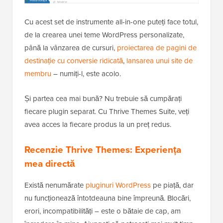
Cu acest set de instrumente all-in-one puteți face totul,
de la crearea unei teme WordPress personalizate,
până la vânzarea de cursuri,
proiectarea de pagini de
destinație cu conversie ridicată
,
lansarea unui site de
membru
– numiți-l, este acolo.
Și partea cea mai bună? Nu trebuie să cumpărați
fiecare plugin separat. Cu Thrive Themes Suite, veți
avea acces la fiecare produs la un preț redus.
Recenzie Thrive Themes: Experiența
mea directă
Există nenumărate
pluginuri WordPress
pe piață, dar
nu funcționează întotdeauna bine împreună. Blocări,
erori, incompatibilități – este o bătaie de cap, am