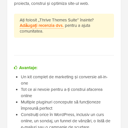
proiecta, construi și optimiza site-ul web.
Ați folosit „Thrive Themes Suite” înainte?
Adăugați recenzia dvs.
pentru a ajuta
comunitatea.
Avantaje:
Un kit complet de marketing și conversie all-in-
one
Tot ce ai nevoie pentru a-ți construi afacerea
online
Multiple pluginuri concepute să funcționeze
împreună perfect
Construiți orice în WordPress, inclusiv un curs
online, un sondaj, un funnel de vânzări, o listă de
e-mailuri sau o campanie de scurtare