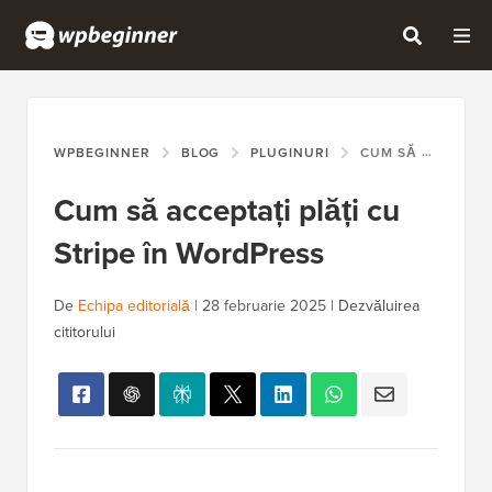
WPBEGINNER
BLOG
PLUGINURI
CUM SĂ ACCEPTAȚI PLĂȚI CU STRIPE ÎN WORDPRESS
Cum să acceptați plăți cu
Stripe în WordPress
De
Echipa editorială
|
28 februarie 2025
|
Dezvăluirea
cititorului