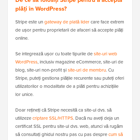
plăți în WordPress?
Stripe este un
gateway de plată lider
care face extrem
de ușor pentru proprietarii de afaceri să accepte plăți
online.
Se integrează ușor cu toate tipurile de
site-uri web
WordPress
, inclusiv magazine eCommerce, site-uri de
blog, site-uri non-profit și
site-uri de membru
. Cu
Stripe, puteți gestiona plățile recurente sau puteți oferi
utilizatorilor o modalitate de a plăti pentru achizițiile
lor unice.
Doar rețineți că Stripe necesită ca site-ul dvs. să
utilizeze
criptare SSL/HTTPS
. Dacă nu aveți deja un
certificat SSL pentru site-ul dvs. web, atunci vă rugăm
să consultați ghidul nostru pas cu pas despre
cum să