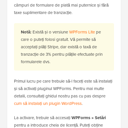
câmpuri de formulare de plată mai puternice și fără
taxe suplimentare de tranzacție.
Notă:
Există și o versiune
WPForms Lite
pe
care o puteți folosi gratuit. Vă permite să
acceptați plăți Stripe, dar există o taxă de
tranzacție de 3% pentru plățile efectuate prin
formularele dvs.
Primul lucru pe care trebuie să-l faceți este să instalați
și să activați pluginul WPForms. Pentru mai multe
detalii, consultați ghidul nostru pas cu pas despre
cum să instalați un plugin WordPress
.
La activare, trebuie să accesați
WPForms » Setări
pentru a introduce cheia de licență. Puteți obține