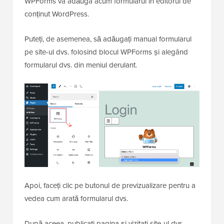
WPForms va adăuga acum formularul în editorul de
conținut WordPress.
Puteți, de asemenea, să adăugați manual formularul
pe site-ul dvs. folosind blocul WPForms și alegând
formularul dvs. din meniul derulant.
Apoi, faceți clic pe butonul de previzualizare pentru a
vedea cum arată formularul dvs.
După aceea, publicați pagina și vizitați site-ul dvs.