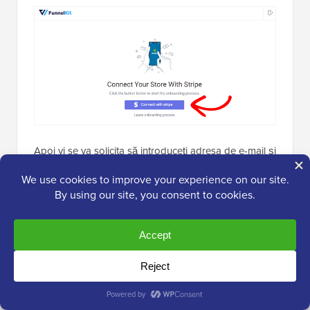
Apoi vi se va solicita să introduceți adresa de e-mail și
parola contului dvs. Stripe.
După aceea, faceți clic pe butonul „Autentificare”
pentru a continua.