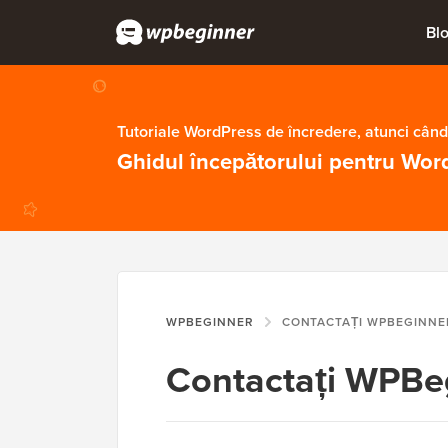
Bl
Tutoriale WordPress de încredere, atunci când
Ghidul începătorului pentru Wor
WPBEGINNER
CONTACTAȚI WPBEGINNE
Contactați WPBe