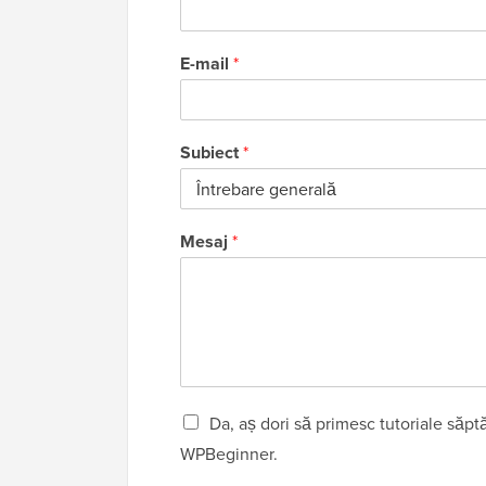
E-mail
*
Subiect
*
Mesaj
*
C
Da, aș dori să primesc tutoriale săpt
â
WPBeginner.
m
p