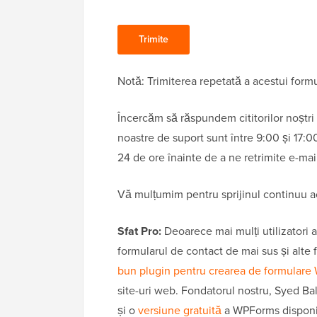
u
r
Trimite
i
d
e
Notă: Trimiterea repetată a acestui formul
b
i
f
Încercăm să răspundem cititorilor noștri 
a
noastre de suport sunt între 9:00 și 17:0
t
24 de ore înainte de a ne retrimite e-mail
Vă mulțumim pentru sprijinul continuu 
Sfat Pro:
Deoarece mai mulți utilizatori a
formularul de contact de mai sus și alte
bun plugin pentru crearea de formulare
site-uri web. Fondatorul nostru, Syed Ba
și o
versiune gratuită
a WPForms disponi