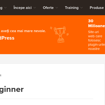
og
Începe aici
Oferte
Training
Produse
30
Milioane
 aveți cea mai mare nevoie.
Site-uri
web care
dPress
folosesc
plugin-urile
noastre
R
ginner