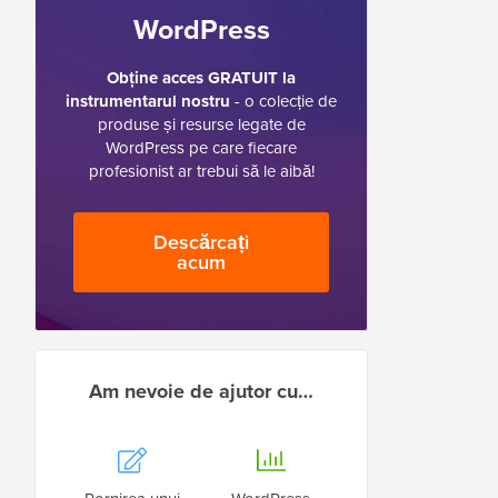
WordPress
Obține acces GRATUIT la
instrumentarul nostru
- o colecție de
produse și resurse legate de
WordPress pe care fiecare
profesionist ar trebui să le aibă!
Descărcați
acum
Am nevoie de ajutor cu…