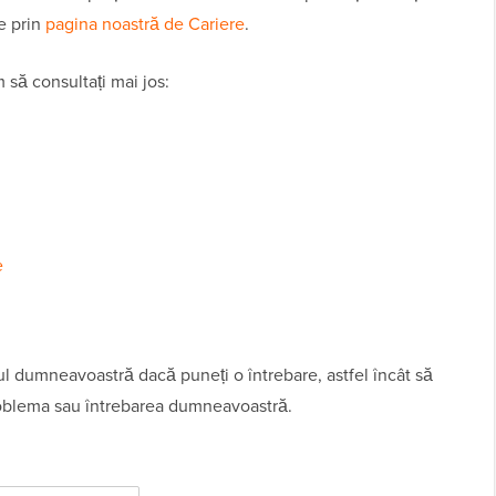
e prin
pagina noastră de Cariere
.
m să consultați mai jos:
e
lul dumneavoastră dacă puneți o întrebare, astfel încât să
problema sau întrebarea dumneavoastră.