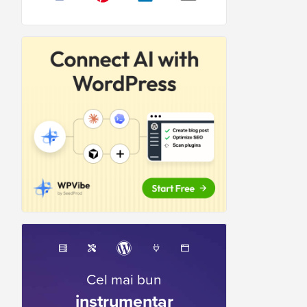
Cel mai bun
instrumentar