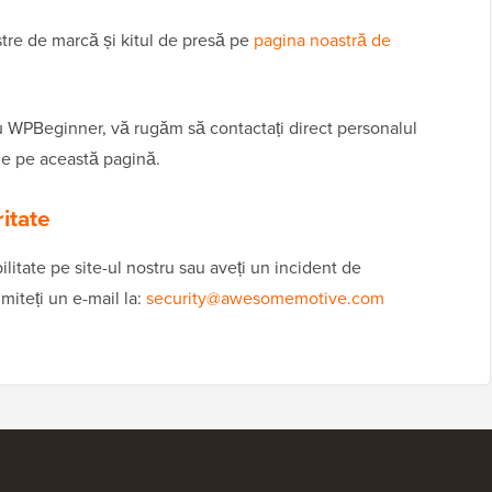
tre de marcă și kitul de presă pe
pagina noastră de
ru WPBeginner, vă rugăm să contactați direct personalul
 de pe această pagină.
itate
litate pe site-ul nostru sau aveți un incident de
miteți un e-mail la:
security@awesomemotive.com