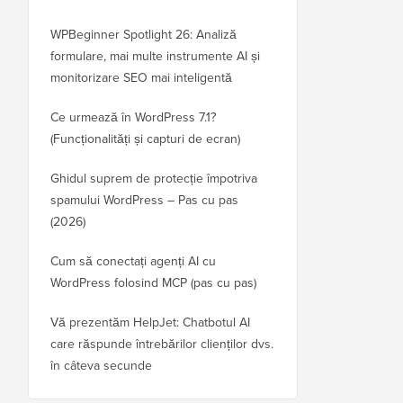
WPBeginner Spotlight 26: Analiză
formulare, mai multe instrumente AI și
monitorizare SEO mai inteligentă
Ce urmează în WordPress 7.1?
(Funcționalități și capturi de ecran)
Ghidul suprem de protecție împotriva
spamului WordPress – Pas cu pas
(2026)
Cum să conectați agenți AI cu
WordPress folosind MCP (pas cu pas)
Vă prezentăm HelpJet: Chatbotul AI
care răspunde întrebărilor clienților dvs.
în câteva secunde