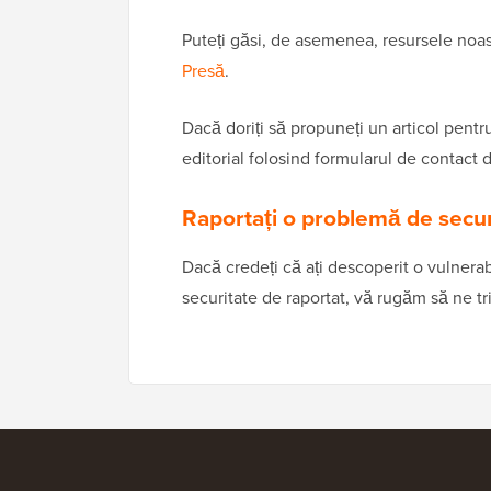
Puteți găsi, de asemenea, resursele noas
Presă
.
Dacă doriți să propuneți un articol pent
editorial folosind formularul de contact
Raportați o problemă de secur
Dacă credeți că ați descoperit o vulnerabi
securitate de raportat, vă rugăm să ne tri