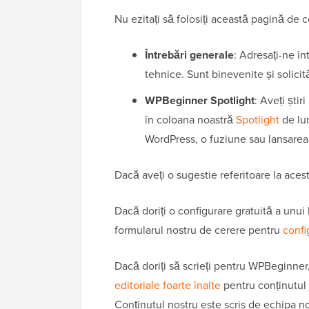
Nu ezitați să folosiți această pagină de 
Întrebări generale
: Adresați-ne în
tehnice. Sunt binevenite și solicită
WPBeginner Spotlight
: Aveți ști
în coloana noastră
Spotlight
de lun
WordPress, o fuziune sau lansarea 
Dacă aveți o sugestie referitoare la acest
Dacă doriți o configurare gratuită a unui b
formularul nostru de cerere pentru
confi
Dacă doriți să scrieți pentru WPBeginner
editoriale foarte înalte
pentru conținutu
Conținutul nostru este scris de echipa n