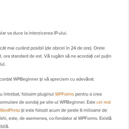
ar va duce la interzicerea IP-ului.
cât mai curând posibil (de obicei în 24 de ore). Orele
0, ora standard de est. Vă rugăm să ne acordați cel puțin
ul.
acordat WPBeginner și vă apreciem cu adevărat.
u întrebat, folosim pluginul
WPForms
pentru a crea
 formulare de sondaj pe site-ul WPBeginner. Este
cel mai
 WordPress
și este folosit acum de peste 6 milioane de
lkhi, este, de asemenea, co-fondator al WPForms. Există
bilă.