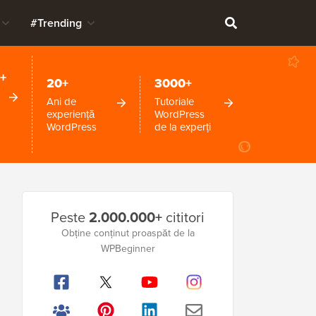
#Trending
+
20+
3000+
Ani de
Tutoriale
experiență
WordPress
WordPress
de la experți
Bara
Peste
2.000.000+
cititori
laterală
Obține conținut proaspăt de la
WPBeginner
principală