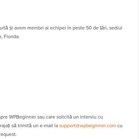
uită și avem membri ai echipei în peste 50 de țări, sediul
, Florida.
espre WPBeginner sau care solicită un interviu cu
ajați să trimită un e-mail la
support@wpbeginner.com
cu
Request.