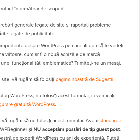
contact în următoarele scopuri:
trebări generale legate de site și raportați probleme
rile legate de publicitate.
ri importante despre WordPress pe care ați dori să le vedeți
a viitoare, cum ar fi o nouă achiziție de marcă
unei funcționalități emblematice? Trimiteți-ne un mesaj.
 site, vă rugăm să folosiți
pagina noastră de Sugestii
.
log WordPress, nu folosiți acest formular, ci verificați
gurare gratuită WordPress
.
, vă rugăm să nu folosiți acest formular. Avem
standarde
l WPBeginner și
NU acceptăm postări de tip guest post
.
oastră de experți WordPress cu ani de experiență. Puteți