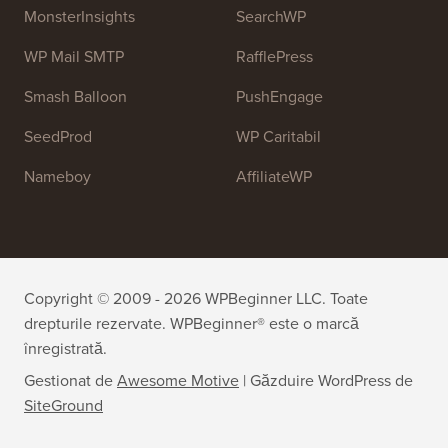
OptinMonster
Duplicator
WPForms
WP Simple Pay
All in One SEO
Easy Digital Downloads
MonsterInsights
SearchWP
WP Mail SMTP
RafflePress
Smash Balloon
PushEngage
SeedProd
WP Caritabil
Nameboy
AffiliateWP