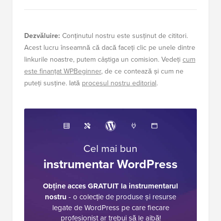
Dezvăluire:
Conținutul nostru este susținut de cititori.
Acest lucru înseamnă că dacă faceți clic pe unele dintre
linkurile noastre, putem câștiga un comision. Vedeți
cum
este finanțat WPBeginner
, de ce contează și cum ne
puteți susține. Iată
procesul nostru editorial
.
Cel mai bun
instrumentar WordPress
Obține acces GRATUIT la instrumentarul
nostru
- o colecție de produse și resurse
legate de WordPress pe care fiecare
profesionist ar trebui să le aibă!