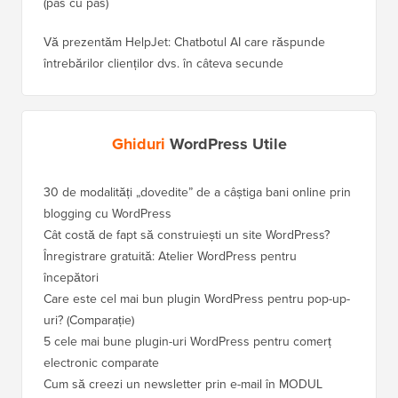
(pas cu pas)
Vă prezentăm HelpJet: Chatbotul AI care răspunde
întrebărilor clienților dvs. în câteva secunde
Ghiduri
WordPress Utile
30 de modalități „dovedite” de a câștiga bani online prin
Cum să-
blogging cu WordPress
WordPre
Cât costă de fapt să construiești un site WordPress?
Cum să 
a pierd
Înregistrare gratuită: Atelier WordPress pentru
începători
Cum să 
clasame
Care este cel mai bun plugin WordPress pentru pop-up-
uri? (Comparație)
Cum să 