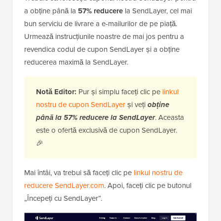
a obține până la
57% reducere
la SendLayer, cel mai
bun serviciu de livrare a e-mailurilor de pe piață.
Urmează instrucțiunile noastre de mai jos pentru a
revendica codul de cupon SendLayer și a obține
reducerea maximă la SendLayer.
Notă Editor:
Pur și simplu faceți clic pe
linkul
nostru de cupon SendLayer
și veți
obține
până la 57% reducere la SendLayer
. Aceasta
este o ofertă exclusivă de cupon SendLayer.
🎉
Mai întâi, va trebui să faceți clic pe
linkul nostru de
reducere SendLayer.com
. Apoi, faceți clic pe butonul
„Începeți cu SendLayer”.