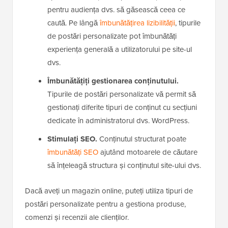
pentru audiența dvs. să găsească ceea ce
caută. Pe lângă
îmbunătățirea lizibilității
, tipurile
de postări personalizate pot îmbunătăți
experiența generală a utilizatorului pe site-ul
dvs.
Îmbunătățiți gestionarea conținutului.
Tipurile de postări personalizate vă permit să
gestionați diferite tipuri de conținut cu secțiuni
dedicate în administratorul dvs. WordPress.
Stimulați SEO.
Conținutul structurat poate
îmbunătăți SEO
ajutând motoarele de căutare
să înțeleagă structura și conținutul site-ului dvs.
Dacă aveți un magazin online, puteți utiliza tipuri de
postări personalizate pentru a gestiona produse,
comenzi și recenzii ale clienților.