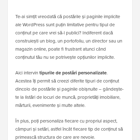
Te-ai simțit vreodată că postările și paginile implicite
ale WordPress sunt puțin limitative pentru tipul de
conținut pe care vrei să-l publici? Indiferent dacă
construiești un blog, un portofoliu, un director sau un
magazin online, poate fi frustrant atunci când
conținutul tău nu se potrivește opțiunilor implicite.
Aici intervin
tipurile de postări personalizate
.
Acestea îți permit să creezi diferite tipuri de conținut
dincolo de postările și paginile obișnuite – gândește-
te la listări de locuri de muncă, proprietăți imobiliare,
mărturii, evenimente și multe altele.
În plus, poți personaliza fiecare cu propriul aspect,
câmpuri și setări, astfel încât fiecare tip de conținut să
primească structura de care are nevoie.