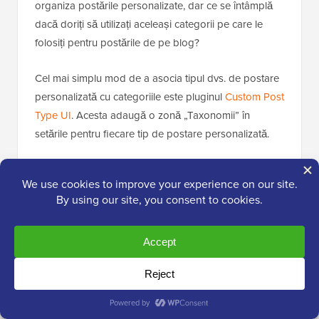
organiza postările personalizate, dar ce se întâmplă
dacă doriți să utilizați aceleași categorii pe care le
folosiți pentru postările de pe blog?
Cel mai simplu mod de a asocia tipul dvs. de postare
personalizată cu categoriile este pluginul
Custom Post
Type UI
. Acesta adaugă o zonă „Taxonomii” în
setările pentru fiecare tip de postare personalizată.
Pur și simplu bifați căsuța „Categorii (WP Core)” și veți
putea folosi categorii pentru a vă organiza tipurile de
postări personalizate.
Consultați ghidul nostru despre
cum să adăugați