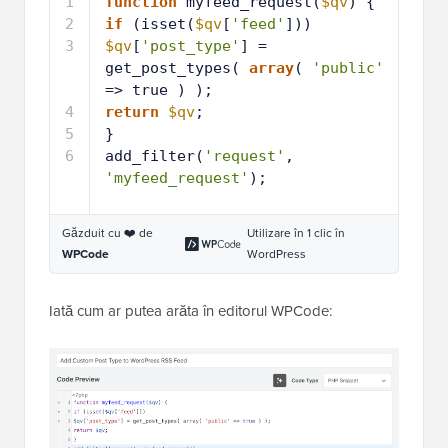
1
function
myfeed_request(
$qv
) {
2
if
(isset(
$qv
[
'feed'
]))
3
$qv
[
'post_type'
] = 
get_post_types( 
array
( 
'public'
=> true ) );
4
return
$qv
;
5
}
6
add_filter(
'request'
, 
'myfeed_request'
);
Găzduit cu ❤️ de
Utilizare în 1 clic în
WPCode
WordPress
Iată cum ar putea arăta în editorul WPCode: