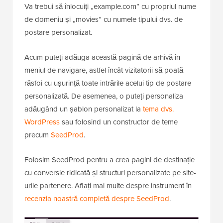
Va trebui să înlocuiți „example.com” cu propriul nume
de domeniu și „movies” cu numele tipului dvs. de
postare personalizat.
Acum puteți adăuga această pagină de arhivă în
meniul de navigare, astfel încât vizitatorii să poată
răsfoi cu ușurință toate intrările acelui tip de postare
personalizată. De asemenea, o puteți personaliza
adăugând un șablon personalizat la
tema dvs.
WordPress
sau folosind un constructor de teme
precum
SeedProd
.
Folosim SeedProd pentru a crea pagini de destinație
cu conversie ridicată și structuri personalizate pe site-
urile partenere. Aflați mai multe despre instrument în
recenzia noastră completă despre SeedProd
.