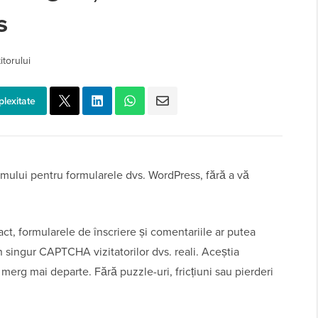
s
itorului
plexitate
amului pentru formularele dvs. WordPress, fără a vă
ct, formularele de înscriere și comentariile ar putea
un singur CAPTCHA vizitatorilor dvs. reali. Aceștia
merg mai departe. Fără puzzle-uri, fricțiuni sau pierderi