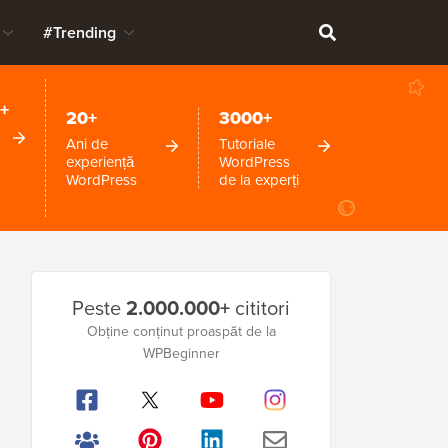
#Trending
+
20+
3000+
Ani de
Tutoriale
experiență
WordPress
WordPress
de la experți
Bara
Peste
2.000.000+
cititori
laterală
Obține conținut proaspăt de la
principală
WPBeginner