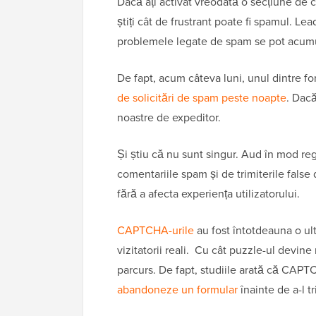
Dacă ați activat vreodată o secțiune de c
știți cât de frustrant poate fi spamul. Le
problemele legate de spam se pot acumu
De fapt, acum câteva luni, unul dintre 
de solicitări de spam peste noapte
. Dacă
noastre de expeditor.
Și știu că nu sunt singur. Aud în mod reg
comentariile spam și de trimiterile false
fără a afecta experiența utilizatorului.
CAPTCHA-urile
au fost întotdeauna o ul
vizitatorii reali. Cu cât puzzle-ul devine
parcurs. De fapt, studiile arată că CAP
abandoneze un formular
înainte de a-l tr