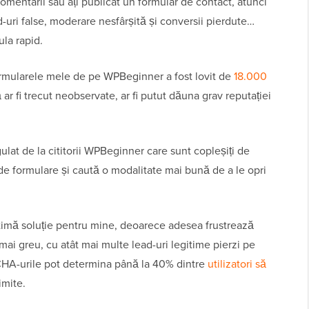
omentarii sau ați publicat un formular de contact, atunci
ad-uri false, moderare nesfârșită și conversii pierdute…
la rapid.
formularele mele de pe WPBeginner a fost lovit de
18.000
 ar fi trecut neobservate, ar fi putut dăuna grav reputației
ulat de la cititorii WPBeginner care sunt copleșiți de
 de formulare și caută o modalitate mai bună de a le opri
timă soluție pentru mine, deoarece adesea frustrează
 mai greu, cu atât mai multe lead-uri legitime pierzi pe
TCHA-urile pot determina până la 40% dintre
utilizatori să
imite.