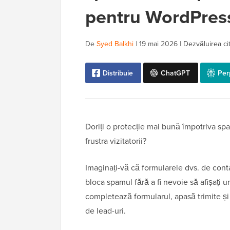
pentru WordPres
De
Syed Balkhi
|
19 mai 2026
|
Dezvăluirea cit
Distribuie
ChatGPT
Per
Doriți o protecție mai bună împotriva sp
frustra vizitatorii?
Imaginați-vă că formularele dvs. de conta
bloca spamul fără a fi nevoie să afișați 
completează formularul, apasă trimite și 
de lead-uri.