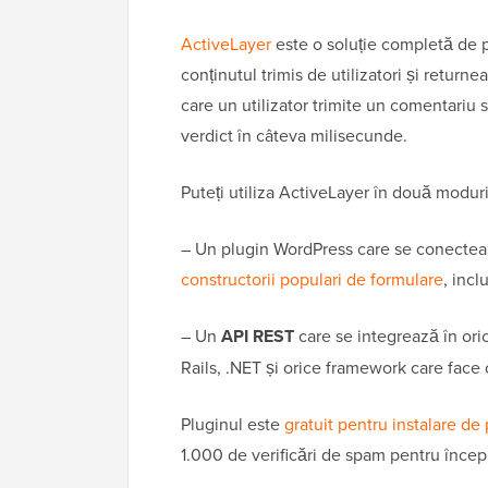
ActiveLayer
este o soluție completă de 
conținutul trimis de utilizatori și return
care un utilizator trimite un comentariu 
verdict în câteva milisecunde.
Puteți utiliza ActiveLayer în două moduri
– Un plugin WordPress care se conecteaz
constructorii populari de formulare
, incl
– Un
API REST
care se integrează în ori
Rails, .NET și orice framework care face 
Pluginul este
gratuit pentru instalare d
1.000 de verificări de spam pentru încep