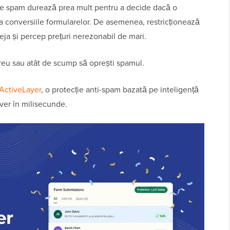
de spam durează prea mult pentru a decide dacă o
a conversiile formularelor. De asemenea, restricționează
teja și percep prețuri nerezonabil de mari.
 greu sau atât de scump să oprești spamul.
ActiveLayer
, o protecție anti-spam bazată pe inteligență
rver în milisecunde.