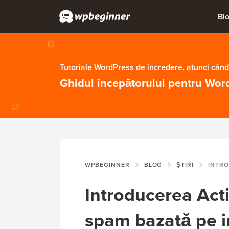
Bl
Tutoriale WordPress de încredere, atunci când
Ghidul începătorului pentru Wor
WPBEGINNER
BLOG
ȘTIRI
INTRODUCEREA ACTIVELAYER:
Introducerea Acti
spam bazată pe in