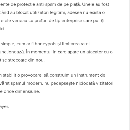
ente de protecție anti-spam de pe piață. Unele au fost
 când au blocat utilizatori legitimi, adesea nu exista o
tre ele veneau cu prețuri de tip enterprise care pur și
ci.
imple, cum ar fi honeypots și limitarea ratei.
ncționează. În momentul în care apare un atacator cu o
 se strecoare din nou.
stabilit o provocare: să construim un instrument de
evărat spamul modern, nu pedepsește niciodată vizitatorii
 de orice dimensiune.
ayer.