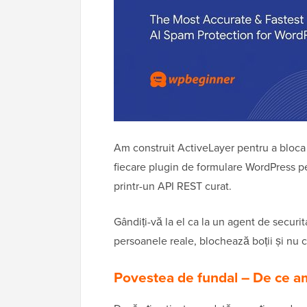
Am construit ActiveLayer pentru a bloca 
fiecare plugin de formulare WordPress pe 
printr-un API REST curat.
Gândiți-vă la el ca la un agent de securi
persoanele reale, blochează boții și nu
Povestea de fundal – De ce a