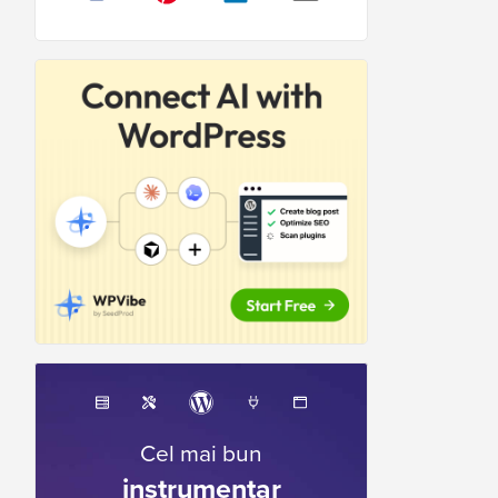
Cel mai bun
instrumentar