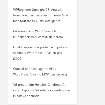
WPBeginner Spotlight 26: Analiză
formulare, mai multe instrumente AI și
monitorizare SEO mai inteligentă
Ce urmează în WordPress 7.1?
(Funcționalități și capturi de ecran)
Ghidul suprem de protecție împotriva
spamului WordPress – Pas cu pas
(2026)
Cum să conectați agenți AI cu
WordPress folosind MCP (pas cu pas)
Vă prezentăm HelpJet: Chatbotul AI
care răspunde întrebărilor clienților dvs.
în câteva secunde