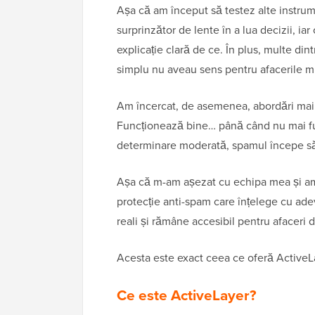
Așa că am început să testez alte instrum
surprinzător de lente în a lua decizii, iar
explicație clară de ce. În plus, multe din
simplu nu aveau sens pentru afacerile mi
Am încercat, de asemenea, abordări mai s
Funcționează bine… până când nu mai fu
determinare moderată, spamul începe să
Așa că m-am așezat cu echipa mea și am 
protecție anti-spam care înțelege cu ad
reali și rămâne accesibil pentru afaceri
Acesta este exact ceea ce oferă ActiveL
Ce este ActiveLayer?