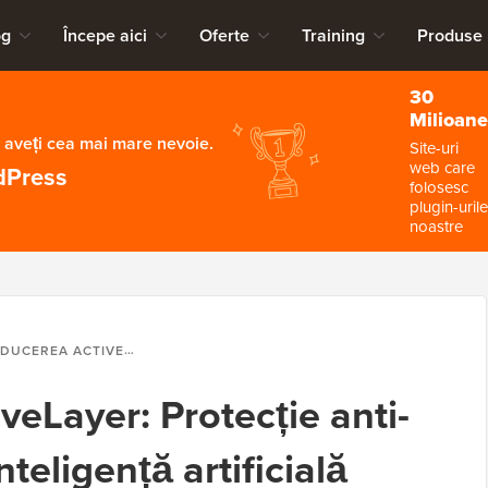
og
Începe aici
Oferte
Training
Produse
30
Milioane
 aveți cea mai mare nevoie.
Site-uri
web care
dPress
folosesc
plugin-urile
noastre
 PROTECȚIE ANTI-SPAM BAZATĂ PE INTELIGENȚĂ ARTIFICIALĂ PENTRU WORDPRESS
veLayer: Protecție anti-
teligență artificială