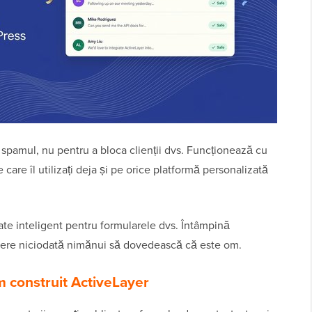
spamul, nu pentru a bloca clienții dvs. Funcționează cu
care îl utilizați deja și pe orice platformă personalizată
tate inteligent pentru formularele dvs. Întâmpină
 cere niciodată nimănui să dovedească că este om.
m construit ActiveLayer