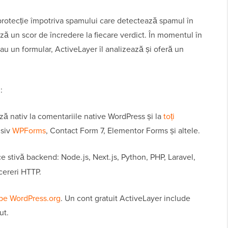
protecție împotriva spamului care detectează spamul în
ează un scor de încredere la fiecare verdict. În momentul în
sau un formular, ActiveLayer îl analizează și oferă un
:
ă nativ la comentariile native WordPress și la
toți
usiv
WPForms
, Contact Form 7, Elementor Forms și altele.
ce stivă backend: Node.js, Next.js, Python, PHP, Laravel,
cereri HTTP.
e pe WordPress.org
. Un cont gratuit ActiveLayer include
ut.