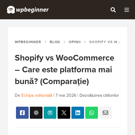
WPBEGINNER
BLOG
OPINII
SHOPIFY VS WOOCOMMERCE – CARE ESTE PLATFORMA MAI BUNĂ? (COMPARAȚIE)
Shopify vs WooCommerce
– Care este platforma mai
bună? (Comparație)
De
Echipa editorială
|
7 mai 2026
|
Dezvăluirea cititorilor