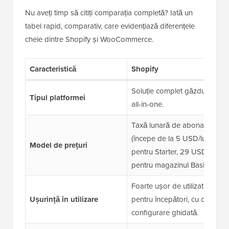
Nu aveți timp să citiți comparația completă? Iată un
tabel rapid, comparativ, care evidențiază diferențele
cheie dintre Shopify și WooCommerce.
Caracteristică
Shopify
Soluție complet găzduită,
Tipul platformei
all-in-one.
Taxă lunară de abonament
(începe de la 5 USD/lună
Model de prețuri
pentru Starter, 29 USD/lună
pentru magazinul Basic).
Foarte ușor de utilizat
Ușurință în utilizare
pentru începători, cu o
configurare ghidată.