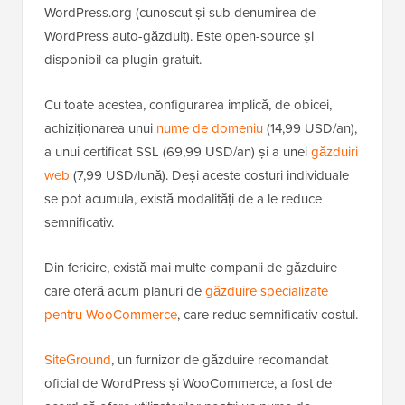
WordPress.org (cunoscut și sub denumirea de
WordPress auto-găzduit). Este open-source și
disponibil ca plugin gratuit.
Cu toate acestea, configurarea implică, de obicei,
achiziționarea unui
nume de domeniu
(14,99 USD/an),
a unui certificat SSL (69,99 USD/an) și a unei
găzduiri
web
(7,99 USD/lună). Deși aceste costuri individuale
se pot acumula, există modalități de a le reduce
semnificativ.
Din fericire, există mai multe companii de găzduire
care oferă acum planuri de
găzduire specializate
pentru WooCommerce
, care reduc semnificativ costul.
SiteGround
, un furnizor de găzduire recomandat
oficial de WordPress și WooCommerce, a fost de