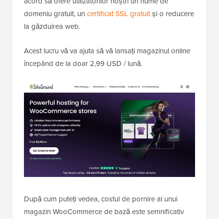
acord să ofere utilizatorilor noștri un nume de
domeniu gratuit, un
certificat SSL gratuit
și o reducere
la găzduirea web.
Acest lucru vă va ajuta să vă lansați magazinul online
începând de la doar 2,99 USD / lună.
După cum puteți vedea, costul de pornire al unui
magazin WooCommerce de bază este semnificativ