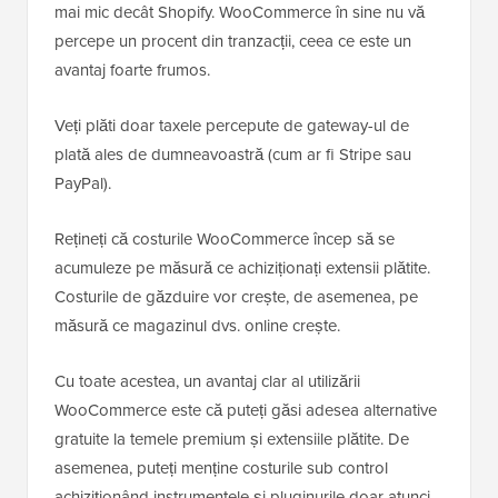
mai mic decât Shopify. WooCommerce în sine nu vă
percepe un procent din tranzacții, ceea ce este un
avantaj foarte frumos.
Veți plăti doar taxele percepute de gateway-ul de
plată ales de dumneavoastră (cum ar fi Stripe sau
PayPal).
Rețineți că costurile WooCommerce încep să se
acumuleze pe măsură ce achiziționați extensii plătite.
Costurile de găzduire vor crește, de asemenea, pe
măsură ce magazinul dvs. online crește.
Cu toate acestea, un avantaj clar al utilizării
WooCommerce este că puteți găsi adesea alternative
gratuite la temele premium și extensiile plătite. De
asemenea, puteți menține costurile sub control
achiziționând instrumentele și pluginurile doar atunci