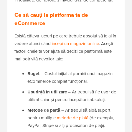
în totalitate de nevoile și nivelul dvs. de competență.
Ce să cauți la platforma ta de
eCommerce
Există câteva lucruri pe care trebuie absolut să le ai în
vedere atunci când
începi un magazin online
. Acești
factori cheie te vor ajuta să decizi ce platformă este
mai potrivită nevoilor tale:
Buget
– Costul inițial al pornirii unui magazin
eCommerce complet funcțional.
Ușurință în utilizare
– Ar trebui să fie ușor de
utilizat chiar și pentru începătorii absoluți.
Metode de plată
– Ar trebui să aibă suport
pentru multiple
metode de plată
(de exemplu,
PayPal, Stripe și alți procesatori de plăți).