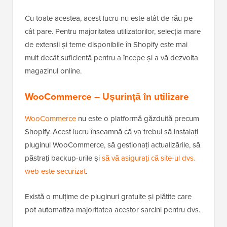
Cu toate acestea, acest lucru nu este atât de rău pe
cât pare. Pentru majoritatea utilizatorilor, selecția mare
de extensii și teme disponibile în Shopify este mai
mult decât suficientă pentru a începe și a vă dezvolta
magazinul online.
WooCommerce – Ușurință în utilizare
WooCommerce
nu este o platformă găzduită precum
Shopify. Acest lucru înseamnă că va trebui să instalați
pluginul WooCommerce, să gestionați actualizările, să
păstrați backup-urile și
să vă asigurați că site-ul dvs.
web este securizat
.
Există o mulțime de pluginuri gratuite și plătite care
pot automatiza majoritatea acestor sarcini pentru dvs.