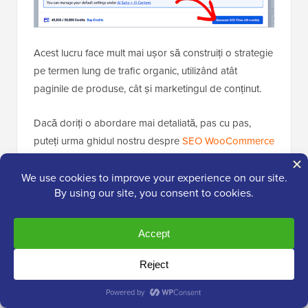
Acest lucru face mult mai ușor să construiți o strategie
pe termen lung de trafic organic, utilizând atât
paginile de produse, cât și marketingul de conținut.
Dacă doriți o abordare mai detaliată, pas cu pas,
puteți urma ghidul nostru despre
SEO WooCommerce
pentru a vă îmbunătăți clasamentele.
Câștigător: WooCommerce
Securitate: Shopify vs. WooCommerce
Securitatea este unul dintre cei mai importanți factori
atunci când gestionați un magazin online, deoarece
manipulați informații sensibile ale clienților, cum ar fi