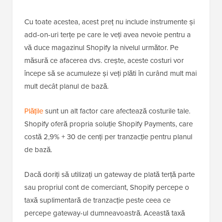
Cu toate acestea, acest preț nu include instrumente și
add-on-uri terțe pe care le veți avea nevoie pentru a
vă duce magazinul Shopify la nivelul următor. Pe
măsură ce afacerea dvs. crește, aceste costuri vor
începe să se acumuleze și veți plăti în curând mult mai
mult decât planul de bază.
Plățile
sunt un alt factor care afectează costurile tale.
Shopify oferă propria soluție Shopify Payments, care
costă 2,9% + 30 de cenți per tranzacție pentru planul
de bază.
Dacă doriți să utilizați un gateway de plată terță parte
sau propriul cont de comerciant, Shopify percepe o
taxă suplimentară de tranzacție peste ceea ce
percepe gateway-ul dumneavoastră. Această taxă