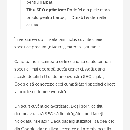
pentru bărbați
Titlu SEO optimizat:
Portofel din piele maro
bi-fold pentru bărbați – Durabil & de înaltă
calitate
În versiunea optimizată, am inclus cuvinte cheie
specifice precum „bi-fold”, „maro” și „durabil”.
Când oamenii cumpără online, tind să caute termeni
specifici, mai degrabă decât generici. Adăugând
aceste detalii la titlul dumneavoastră SEO, ajutați
Google să conecteze acei cumpărători specifici direct
la produsul dumneavoastră.
Un scurt cuvânt de avertizare. Deși doriți ca titlul
dumneavoastră SEO să fie atrăgător, nu-l faceți
niciodată înșelător. Dacă păcăliți utilizatorii să dea clic
din Google, dar nu livrați ceea ce ați promis, aceștia