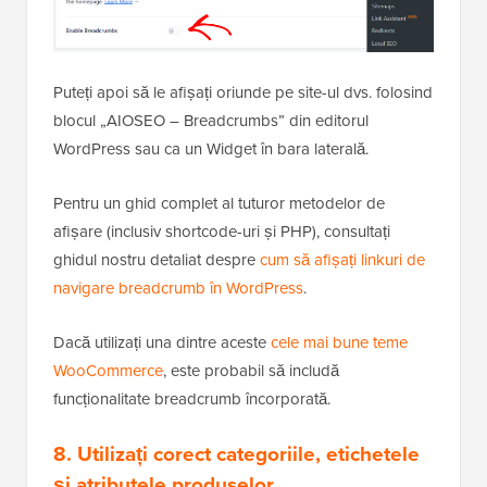
Puteți apoi să le afișați oriunde pe site-ul dvs. folosind
blocul „AIOSEO – Breadcrumbs” din editorul
WordPress sau ca un Widget în bara laterală.
Pentru un ghid complet al tuturor metodelor de
afișare (inclusiv shortcode-uri și PHP), consultați
ghidul nostru detaliat despre
cum să afișați linkuri de
navigare breadcrumb în WordPress
.
Dacă utilizați una dintre aceste
cele mai bune teme
WooCommerce
, este probabil să includă
funcționalitate breadcrumb încorporată.
8. Utilizați corect categoriile, etichetele
și atributele produselor