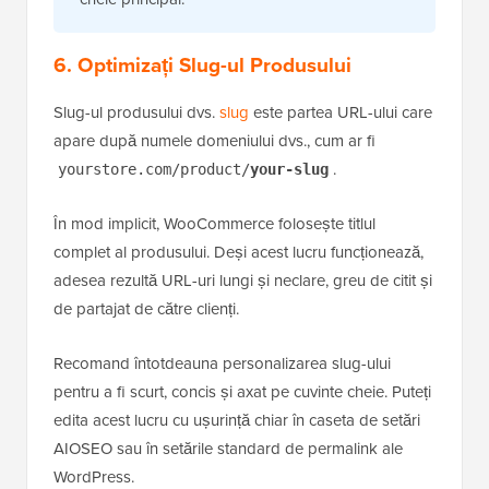
6. Optimizați Slug-ul Produsului
Slug-ul produsului dvs.
slug
este partea URL-ului care
apare după numele domeniului dvs., cum ar fi
.
yourstore.com/product/
your-slug
În mod implicit, WooCommerce folosește titlul
complet al produsului. Deși acest lucru funcționează,
adesea rezultă URL-uri lungi și neclare, greu de citit și
de partajat de către clienți.
Recomand întotdeauna personalizarea slug-ului
pentru a fi scurt, concis și axat pe cuvinte cheie. Puteți
edita acest lucru cu ușurință chiar în caseta de setări
AIOSEO sau în setările standard de permalink ale
WordPress.