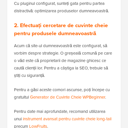
Cu pluginul configurat, sunteți gata pentru partea
distractivă: optimizarea produselor dumneavoastră.
2. Efectuați cercetare de cuvinte cheie
pentru produsele dumneavoastră
Acum că site-ul dumneavoastră este configurat, să
vorbim despre strategie. O greșeală comună pe care
o văd este că proprietarii de magazine ghicesc ce
caută clienții lor. Pentru a câștiga la SEO, trebuie să
știți cu siguranță.
Pentru a găsi aceste comori ascunse, poți începe cu
gratuitul
Generator de Cuvinte Cheie WPBeginner
.
Pentru date mai aprofundate, recomand utilizarea
unui
instrument avansat pentru cuvinte cheie long-tail
precum
LowFruits
.