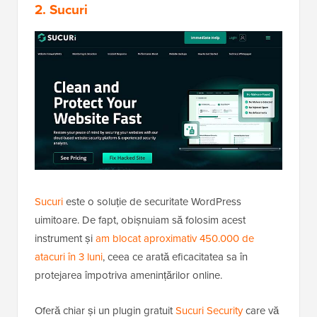
2. Sucuri
Sucuri
este o soluție de securitate WordPress
uimitoare. De fapt, obișnuiam să folosim acest
instrument și
am blocat aproximativ 450.000 de
atacuri în 3 luni
, ceea ce arată eficacitatea sa în
protejarea împotriva amenințărilor online.
Oferă chiar și un plugin gratuit
Sucuri Security
care vă