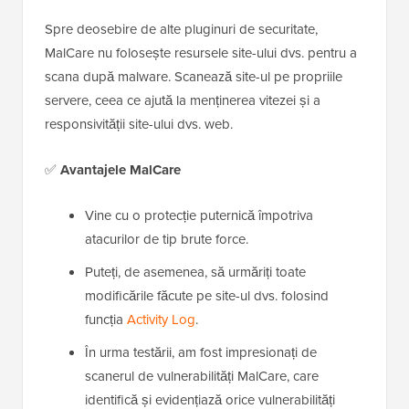
Spre deosebire de alte pluginuri de securitate,
MalCare nu folosește resursele site-ului dvs. pentru a
scana după malware. Scanează site-ul pe propriile
servere, ceea ce ajută la menținerea vitezei și a
responsivității site-ului dvs. web.
✅
Avantajele MalCare
Vine cu o protecție puternică împotriva
atacurilor de tip brute force.
Puteți, de asemenea, să urmăriți toate
modificările făcute pe site-ul dvs. folosind
funcția
Activity Log
.
În urma testării, am fost impresionați de
scanerul de vulnerabilități MalCare, care
identifică și evidențiază orice vulnerabilități