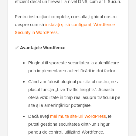
eficient decât un firewall la nivel DNS, cum ar fi Sucuri.
Pentru instrucțiuni complete, consultați ghidul nostru
despre cum să
instalați și să configurați Wordfence
Security în WordPress
.
✅
Avantajele Wordfence
Pluginul îți sporește securitatea la autentificare
prin implementarea autentificării în doi factori.
Când am folosit pluginul pe site-ul nostru, ne-a
plăcut funcția „Live Traffic Insights”. Aceasta
oferă vizibilitate în timp real asupra traficului pe
site și a amenințărilor potențiale.
Dacă aveți
mai multe site-uri WordPress
, le
puteți gestiona securitatea dintr-un singur
panou de control, utilizând Wordfence.