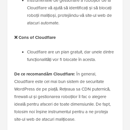
Instrumentele de gestionare a roboților de la
Cloudflare vă ajută să identificați și să blocați
roboții malițioși, protejându-vă site-ul web de
atacuri automate.
❌
Cons of Cloudflare
Cloudflare are un plan gratuit, dar unele dintre
funcționalități vor fi blocate în acesta.
De ce recomandăm Cloudflare:
În general,
Cloudflare este cel mai bun sistem de securitate
WordPress de pe piață. Rețeaua sa CDN puternică,
firewall-ul și gestionarea roboților îl fac o alegere
ideală pentru afaceri de toate dimensiunile. De fapt,
folosim noi înșine instrumentul pentru a ne proteja
site-ul web de atacuri malițioase.