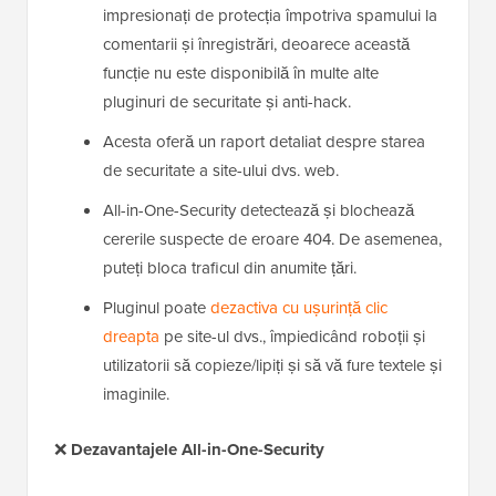
impresionați de protecția împotriva spamului la
comentarii și înregistrări, deoarece această
funcție nu este disponibilă în multe alte
pluginuri de securitate și anti-hack.
Acesta oferă un raport detaliat despre starea
de securitate a site-ului dvs. web.
All-in-One-Security detectează și blochează
cererile suspecte de eroare 404. De asemenea,
puteți bloca traficul din anumite țări.
Pluginul poate
dezactiva cu ușurință clic
dreapta
pe site-ul dvs., împiedicând roboții și
utilizatorii să copieze/lipiți și să vă fure textele și
imaginile.
❌
Dezavantajele All-in-One-Security