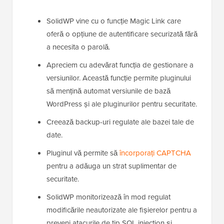
SolidWP vine cu o funcție Magic Link care
oferă o opțiune de autentificare securizată fără
a necesita o parolă.
Apreciem cu adevărat funcția de gestionare a
versiunilor. Această funcție permite pluginului
să mențină automat versiunile de bază
WordPress și ale pluginurilor pentru securitate.
Creează backup-uri regulate ale bazei tale de
date.
Pluginul vă permite să
încorporați CAPTCHA
pentru a adăuga un strat suplimentar de
securitate.
SolidWP monitorizează în mod regulat
modificările neautorizate ale fișierelor pentru a
preveni atacurile de tip SQL injection și