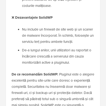
codurile malițioase.
❌
Dezavantajele SolidWP
Nu include un firewall de site web și un scaner
de malware încorporat. În schimb, folosește un
serviciu terț pentru ambele funcții.
De-a lungul anilor, unii utilizatori au raportat o
încărcare crescută a serverului din cauza
monitorizării active a pluginului.
De ce recomandăm SolidWP:
Pluginul este o alegere
excelentă pentru site-urile care doresc o experiență
completă. Securitatea nu înseamnă doar malware și
firewall-uri, ci și backup-uri și protecția datelor. Dacă
preferați să păstrați totul sub o singură umbrelă și cât
mai simplu posibil, SolidWP este cu siguranță o