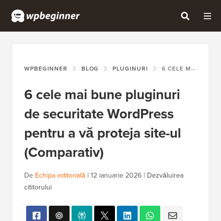
WPBEGINNER
BLOG
PLUGINURI
6 CELE MAI BUNE PLUGINURI DE SECURITATE WORDPRESS PENTRU A VĂ PROTEJA SITE-UL (COMPARATIV)
6 cele mai bune pluginuri
de securitate WordPress
pentru a vă proteja site-ul
(Comparativ)
De
Echipa editorială
|
12 ianuarie 2026
|
Dezvăluirea
cititorului