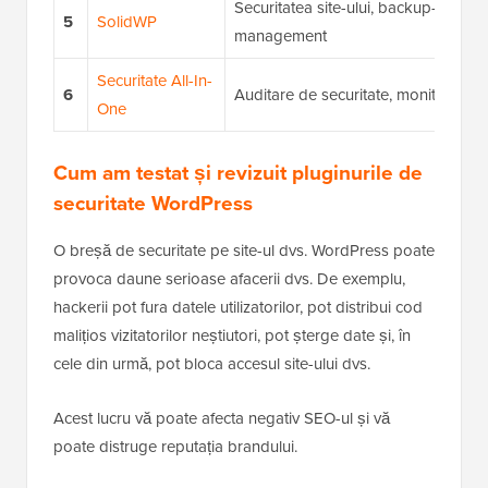
Securitatea site-ului, backup-uri și
5
SolidWP
management
Securitate All-In-
6
Auditare de securitate, monitorizare 
One
Cum am testat și revizuit pluginurile de
securitate WordPress
O breșă de securitate pe site-ul dvs. WordPress poate
provoca daune serioase afacerii dvs. De exemplu,
hackerii pot fura datele utilizatorilor, pot distribui cod
malițios vizitatorilor neștiutori, pot șterge date și, în
cele din urmă, pot bloca accesul site-ului dvs.
Acest lucru vă poate afecta negativ SEO-ul și vă
poate distruge reputația brandului.