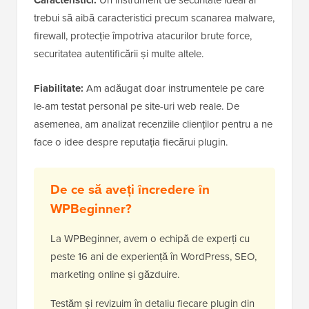
Caracteristici:
Un instrument de securitate ideal ar
trebui să aibă caracteristici precum scanarea malware,
firewall, protecție împotriva atacurilor brute force,
securitatea autentificării și multe altele.
Fiabilitate:
Am adăugat doar instrumentele pe care
le-am testat personal pe site-uri web reale. De
asemenea, am analizat recenziile clienților pentru a ne
face o idee despre reputația fiecărui plugin.
De ce să aveți încredere în
WPBeginner?
La WPBeginner, avem o echipă de experți cu
peste 16 ani de experiență în WordPress, SEO,
marketing online și găzduire.
Testăm și revizuim în detaliu fiecare plugin din