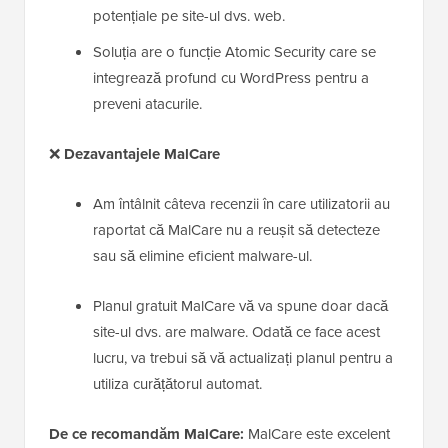
potențiale pe site-ul dvs. web.
Soluția are o funcție Atomic Security care se
integrează profund cu WordPress pentru a
preveni atacurile.
❌
Dezavantajele MalCare
Am întâlnit câteva recenzii în care utilizatorii au
raportat că MalCare nu a reușit să detecteze
sau să elimine eficient malware-ul.
Planul gratuit MalCare vă va spune doar dacă
site-ul dvs. are malware. Odată ce face acest
lucru, va trebui să vă actualizați planul pentru a
utiliza curățătorul automat.
De ce recomandăm MalCare:
MalCare este excelent