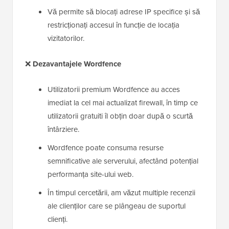
Vă permite să blocați adrese IP specifice și să
restricționați accesul în funcție de locația
vizitatorilor.
❌
Dezavantajele Wordfence
Utilizatorii premium Wordfence au acces
imediat la cel mai actualizat firewall, în timp ce
utilizatorii gratuiti îl obțin doar după o scurtă
întârziere.
Wordfence poate consuma resurse
semnificative ale serverului, afectând potențial
performanța site-ului web.
În timpul cercetării, am văzut multiple recenzii
ale clienților care se plângeau de suportul
clienți.