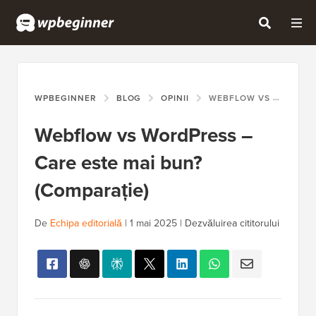
WPBEGINNER
BLOG
OPINII
WEBFLOW VS WORDPRESS – CARE ESTE MAI BUN? (COMPARAȚIE)
Webflow vs WordPress –
Care este mai bun?
(Comparație)
De
Echipa editorială
|
1 mai 2025
|
Dezvăluirea cititorului