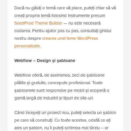
Dacă nu găsiți o temă care vă place, puteți chiar să vă
creați propria temă folosind instrumente precum
SeedProd Theme Builder
— nu este necesară
codarea. Pentru ajutor pas cu pas, consultați ghidul
nostru despre
crearea unei teme WordPress
personalizate
.
Webflow – Design și șabloane
Webflow oferă, de asemenea, zeci de șabloane
plătite și gratuite, concepute profesional. Toate
șabloanele sunt responsive pe mobil și acoperă o
gamă largă de industrii și tipuri de site-uri.
Când începeți un proiect nou, puteți selecta un șablon
pe care să construiți. Cu toate acestea, odată ce ați
ales un șablon, nu îl puteți schimba mai târziu – ar