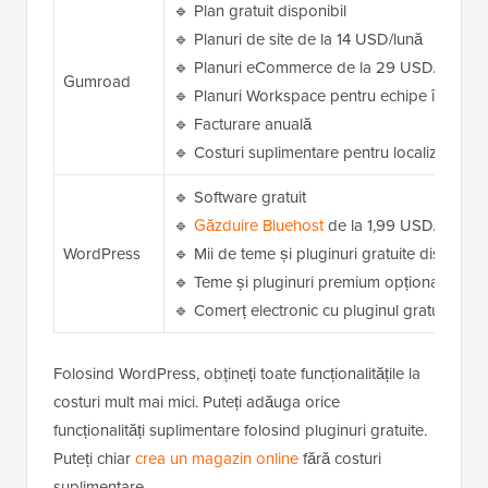
🔹 Plan gratuit disponibil
🔹 Planuri de site de la 14 USD/lună
🔹 Planuri eCommerce de la 29 USD/lună
Gumroad
🔹 Planuri Workspace pentru echipe încep d
🔹 Facturare anuală
🔹 Costuri suplimentare pentru localizare și f
🔹 Software gratuit
🔹
Găzduire Bluehost
de la 1,99 USD/lună cu
WordPress
🔹 Mii de teme și pluginuri gratuite disponibi
🔹 Teme și pluginuri premium opționale, după
🔹 Comerț electronic cu pluginul gratuit W
Folosind WordPress, obțineți toate funcționalitățile la
costuri mult mai mici. Puteți adăuga orice
funcționalități suplimentare folosind pluginuri gratuite.
Puteți chiar
crea un magazin online
fără costuri
suplimentare.