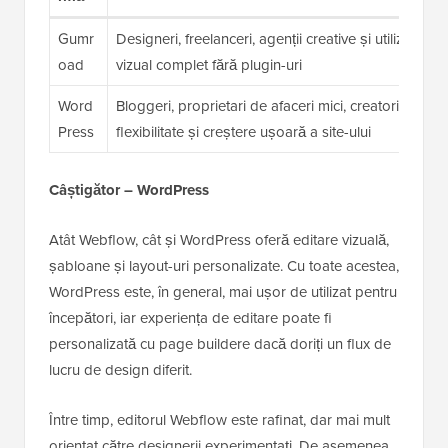
Gumr
Designeri, freelanceri, agenții creative și utilizatori
oad
vizual complet fără plugin-uri
Word
Bloggeri, proprietari de afaceri mici, creatori de con
Press
flexibilitate și creștere ușoară a site-ului
Câștigător – WordPress
Atât Webflow, cât și WordPress oferă editare vizuală,
șabloane și layout-uri personalizate. Cu toate acestea,
WordPress este, în general, mai ușor de utilizat pentru
începători, iar experiența de editare poate fi
personalizată cu page buildere dacă doriți un flux de
lucru de design diferit.
Între timp, editorul Webflow este rafinat, dar mai mult
orientat către designerii experimentați. De asemenea,