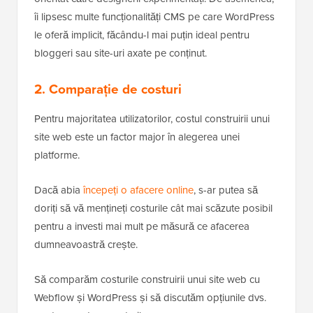
îi lipsesc multe funcționalități CMS pe care WordPress
le oferă implicit, făcându-l mai puțin ideal pentru
bloggeri sau site-uri axate pe conținut.
2. Comparație de costuri
Pentru majoritatea utilizatorilor, costul construirii unui
site web este un factor major în alegerea unei
platforme.
Dacă abia
începeți o afacere online
, s-ar putea să
doriți să vă mențineți costurile cât mai scăzute posibil
pentru a investi mai mult pe măsură ce afacerea
dumneavoastră crește.
Să comparăm costurile construirii unui site web cu
Webflow și WordPress și să discutăm opțiunile dvs.