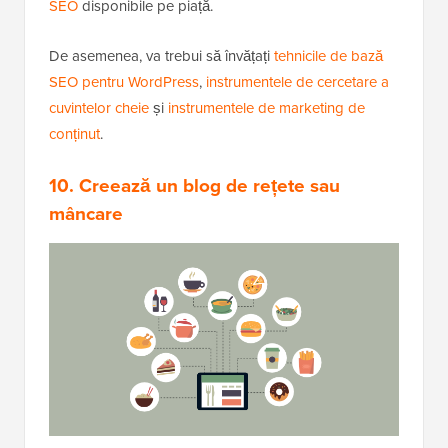
SEO
disponibile pe piață.
De asemenea, va trebui să învățați
tehnicile de bază
SEO pentru WordPress
,
instrumentele de cercetare a
cuvintelor cheie
și
instrumentele de marketing de
conținut
.
10. Creează un blog de rețete sau
mâncare