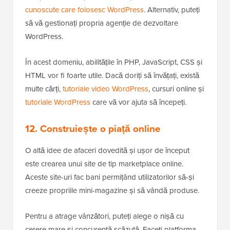
cunoscute care folosesc WordPress
. Alternativ, puteți
să vă gestionați propria agenție de dezvoltare
WordPress.
În acest domeniu, abilitățile în PHP, JavaScript, CSS și
HTML vor fi foarte utile. Dacă doriți să învățați, există
multe cărți,
tutoriale video WordPress
, cursuri online și
tutoriale WordPress
care vă vor ajuta să începeți.
12. Construiește o piață online
O altă idee de afaceri dovedită și ușor de început
este crearea unui site de tip marketplace online.
Aceste site-uri fac bani permițând utilizatorilor să-și
creeze propriile mini-magazine și să vândă produse.
Pentru a atrage vânzători, puteți alege o nișă cu
cerere mare și concurență scăzută. Faceți platforma