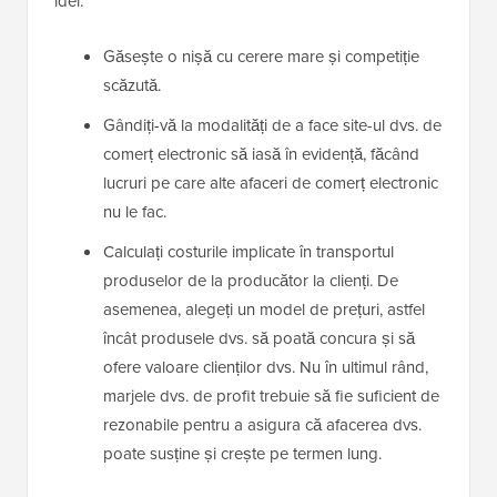
idei:
Găsește o nișă cu cerere mare și competiție
scăzută.
Gândiți-vă la modalități de a face site-ul dvs. de
comerț electronic să iasă în evidență, făcând
lucruri pe care alte afaceri de comerț electronic
nu le fac.
Calculați costurile implicate în transportul
produselor de la producător la clienți. De
asemenea, alegeți un model de prețuri, astfel
încât produsele dvs. să poată concura și să
ofere valoare clienților dvs. Nu în ultimul rând,
marjele dvs. de profit trebuie să fie suficient de
rezonabile pentru a asigura că afacerea dvs.
poate susține și crește pe termen lung.