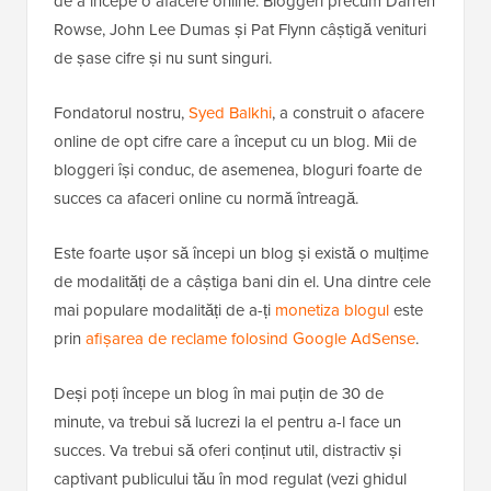
de a începe o afacere online. Bloggeri precum Darren
Rowse, John Lee Dumas și Pat Flynn câștigă venituri
de șase cifre și nu sunt singuri.
Fondatorul nostru,
Syed Balkhi
, a construit o afacere
online de opt cifre care a început cu un blog. Mii de
bloggeri își conduc, de asemenea, bloguri foarte de
succes ca afaceri online cu normă întreagă.
Este foarte ușor să începi un blog și există o mulțime
de modalități de a câștiga bani din el. Una dintre cele
mai populare modalități de a-ți
monetiza blogul
este
prin
afișarea de reclame folosind Google AdSense
.
Deși poți începe un blog în mai puțin de 30 de
minute, va trebui să lucrezi la el pentru a-l face un
succes. Va trebui să oferi conținut util, distractiv și
captivant publicului tău în mod regulat (vezi ghidul