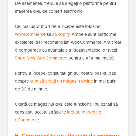
De asemenea, trebuie să alegeți o platformă pentru
afacerea dvs. de comerț electronic.
Cel mai ușor mod de a începe este folosind
WooCommerce
sau
Shopify
. Ambele sunt platforme
excelente, dar recomandăm WooCommerce. Am creat
o comparație cu avantajele și dezavantajele lor (vezi
Shopify vs WooCommerce
pentru a afla mai multe).
Pentru a începe, consultați ghidul nostru pas cu pas
despre
cum să creați un magazin online
în mai puțin
de 30 de minute.
Odată ce magazinul dvs. este funcțional, nu ezitați să
consultați aceste strălucite
idei de marketing
eCommerce
.
5. Construiește un site web de membru