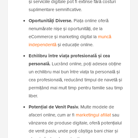
și serviciile digitale pot fi extinse fără costuri
suplimentare semnificative.
Oportunități Diverse.
Piața online oferă
nenumărate nișe și oportunități, de la
eCommerce și marketing digital la
muncă
independentă
și educație online.
Echilibru între viața profesională și cea
personală.
Lucrând online, poți adesea obține
un echilibru mai bun între viața ta personală și
cea profesională, reducând timpul de navetă și
permițând mai mult timp pentru familie sau timp
liber.
Potențial de Venit Pasiv.
Multe modele de
afaceri online, cum ar fi
marketingul afiliat
sau
vânzarea de produse digitale, oferă potențialul
de venit pasiv, unde poți câștiga bani chiar și