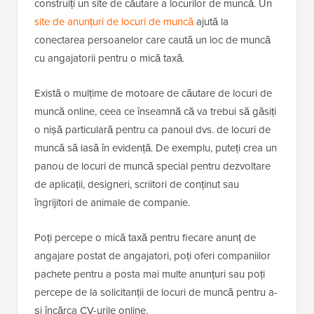
construiți un site de căutare a locurilor de muncă. Un
site de anunțuri de locuri de muncă
ajută la
conectarea persoanelor care caută un loc de muncă
cu angajatorii pentru o mică taxă.
Există o mulțime de motoare de căutare de locuri de
muncă online, ceea ce înseamnă că va trebui să găsiți
o nișă particulară pentru ca panoul dvs. de locuri de
muncă să iasă în evidență. De exemplu, puteți crea un
panou de locuri de muncă special pentru dezvoltare
de aplicații, designeri, scriitori de conținut sau
îngrijitori de animale de companie.
Poți percepe o mică taxă pentru fiecare anunț de
angajare postat de angajatori, poți oferi companiilor
pachete pentru a posta mai multe anunțuri sau poți
percepe de la solicitanții de locuri de muncă pentru a-
și încărca CV-urile online.