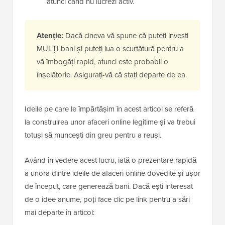
atunci când nu lucrezi activ.
Atenție:
Dacă cineva vă spune că puteți investi
MULȚI bani și puteți lua o scurtătură pentru a
vă îmbogăți rapid, atunci este probabil o
înșelătorie. Asigurați-vă că stați departe de ea.
Ideile pe care le împărtășim în acest articol se referă
la construirea unor afaceri online legitime și va trebui
totuși să muncești din greu pentru a reuși.
Având în vedere acest lucru, iată o prezentare rapidă
a unora dintre ideile de afaceri online dovedite și ușor
de început, care generează bani. Dacă ești interesat
de o idee anume, poți face clic pe link pentru a sări
mai departe în articol: