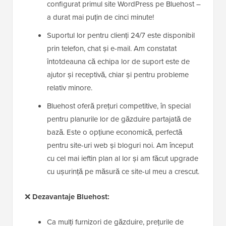
configurat primul site WordPress pe Bluehost –
a durat mai puțin de cinci minute!
Suportul lor pentru clienți 24/7 este disponibil
prin telefon, chat și e-mail. Am constatat
întotdeauna că echipa lor de suport este de
ajutor și receptivă, chiar și pentru probleme
relativ minore.
Bluehost oferă prețuri competitive, în special
pentru planurile lor de găzduire partajată de
bază. Este o opțiune economică, perfectă
pentru site-uri web și bloguri noi. Am început
cu cel mai ieftin plan al lor și am făcut upgrade
cu ușurință pe măsură ce site-ul meu a crescut.
❌
Dezavantaje Bluehost:
Ca mulți furnizori de găzduire, prețurile de