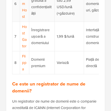
gratuită a
sau 2,59
6
m
domeniului cu 
confidențialit
USD/lună
Ho
uri, găzduire W
ății
(+găzduire)
st
Ho
Înregistrare
Interfață priete
st
7
ușoară a
1,99 $/lună
constructor de s
Ga
domeniului
domeniu
tor
Fli
Domenii
Piață de domenii,
8
pp
Variază
premium
directă
a
Ce este un registrator de nume de
domenii?
Un registrator de nume de domenii este o companie
acreditată de ICANN (Internet Corporation for