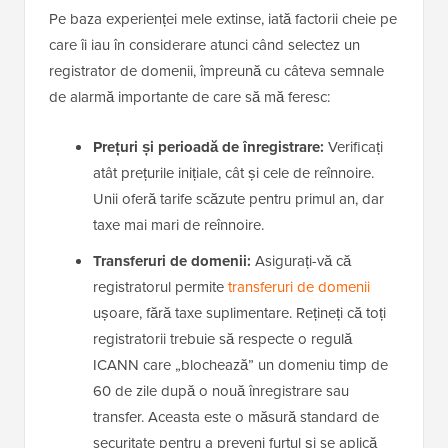
Pe baza experienței mele extinse, iată factorii cheie pe
care îi iau în considerare atunci când selectez un
registrator de domenii, împreună cu câteva semnale
de alarmă importante de care să mă feresc:
Prețuri și perioadă de înregistrare:
Verificați
atât prețurile inițiale, cât și cele de reînnoire.
Unii oferă tarife scăzute pentru primul an, dar
taxe mai mari de reînnoire.
Transferuri de domenii:
Asigurați-vă că
registratorul permite
transferuri de domenii
ușoare, fără taxe suplimentare. Rețineți că toți
registratorii trebuie să respecte o regulă
ICANN care „blochează” un domeniu timp de
60 de zile după o nouă înregistrare sau
transfer. Aceasta este o măsură standard de
securitate pentru a preveni furtul și se aplică