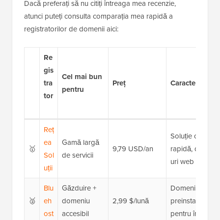
Dacă preferați să nu citiți întreaga mea recenzie,
atunci puteți consulta comparația mea rapidă a
registratorilor de domenii aici:
Re
gis
Cel mai bun
tra
Preț
Caracteristici 
pentru
tor
Reț
Soluție complet
ea
Gamă largă
🥇
9,79 USD/an
rapidă, diverse 
Sol
de servicii
uri web
uții
Blu
Găzduire +
Domeniu gratui
🥈
eh
domeniu
2,99 $/lună
preinstalat, supo
ost
accesibil
pentru începăto