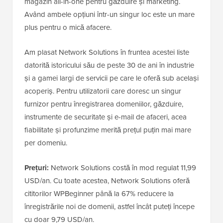
magazin all-in-one pentru găzduire și marketing.
Având ambele opțiuni într-un singur loc este un mare
plus pentru o mică afacere.
Am plasat Network Solutions în fruntea acestei liste
datorită istoricului său de peste 30 de ani în industrie
și a gamei largi de servicii pe care le oferă sub același
acoperiș. Pentru utilizatorii care doresc un singur
furnizor pentru înregistrarea domeniilor, găzduire,
instrumente de securitate și e-mail de afaceri, acea
fiabilitate și profunzime merită prețul puțin mai mare
per domeniu.
Prețuri:
Network Solutions costă în mod regulat 11,99
USD/an. Cu toate acestea, Network Solutions oferă
cititorilor WPBeginner până la 67% reducere la
înregistrările noi de domenii, astfel încât puteți începe
cu doar 9,79 USD/an.