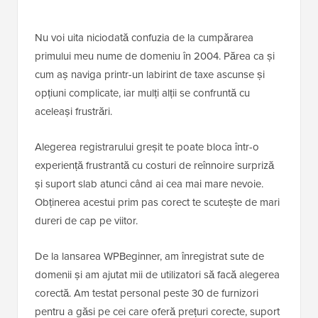
Nu voi uita niciodată confuzia de la cumpărarea
primului meu nume de domeniu în 2004. Părea ca și
cum aș naviga printr-un labirint de taxe ascunse și
opțiuni complicate, iar mulți alții se confruntă cu
aceleași frustrări.
Alegerea registrarului greșit te poate bloca într-o
experiență frustrantă cu costuri de reînnoire surpriză
și suport slab atunci când ai cea mai mare nevoie.
Obținerea acestui prim pas corect te scutește de mari
dureri de cap pe viitor.
De la lansarea WPBeginner, am înregistrat sute de
domenii și am ajutat mii de utilizatori să facă alegerea
corectă. Am testat personal peste 30 de furnizori
pentru a găsi pe cei care oferă prețuri corecte, suport