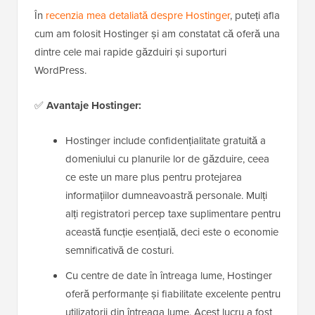
În
recenzia mea detaliată despre Hostinger
, puteți afla
cum am folosit Hostinger și am constatat că oferă una
dintre cele mai rapide găzduiri și suporturi
WordPress.
✅
Avantaje Hostinger:
Hostinger include confidențialitate gratuită a
domeniului cu planurile lor de găzduire, ceea
ce este un mare plus pentru protejarea
informațiilor dumneavoastră personale. Mulți
alți registratori percep taxe suplimentare pentru
această funcție esențială, deci este o economie
semnificativă de costuri.
Cu centre de date în întreaga lume, Hostinger
oferă performanțe și fiabilitate excelente pentru
utilizatorii din întreaga lume. Acest lucru a fost