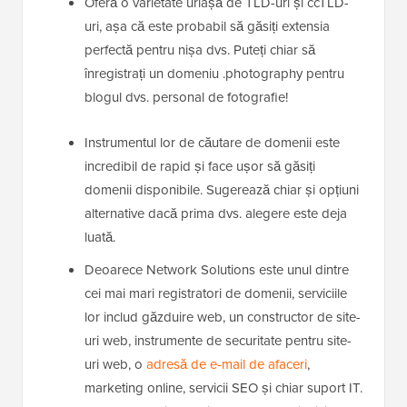
Oferă o varietate uriașă de TLD-uri și ccTLD-
uri, așa că este probabil să găsiți extensia
perfectă pentru nișa dvs. Puteți chiar să
înregistrați un domeniu .photography pentru
blogul dvs. personal de fotografie!
Instrumentul lor de căutare de domenii este
incredibil de rapid și face ușor să găsiți
domenii disponibile. Sugerează chiar și opțiuni
alternative dacă prima dvs. alegere este deja
luată.
Deoarece Network Solutions este unul dintre
cei mai mari registratori de domenii, serviciile
lor includ găzduire web, un constructor de site-
uri web, instrumente de securitate pentru site-
uri web, o
adresă de e-mail de afaceri
,
marketing online, servicii SEO și chiar suport IT.