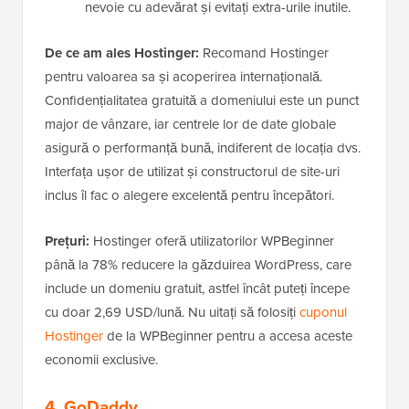
nevoie cu adevărat și evitați extra-urile inutile.
De ce am ales Hostinger:
Recomand Hostinger
pentru valoarea sa și acoperirea internațională.
Confidențialitatea gratuită a domeniului este un punct
major de vânzare, iar centrele lor de date globale
asigură o performanță bună, indiferent de locația dvs.
Interfața ușor de utilizat și constructorul de site-uri
inclus îl fac o alegere excelentă pentru începători.
Prețuri:
Hostinger oferă utilizatorilor WPBeginner
până la 78% reducere la găzduirea WordPress, care
include un domeniu gratuit, astfel încât puteți începe
cu doar 2,69 USD/lună. Nu uitați să folosiți
cuponul
Hostinger
de la WPBeginner pentru a accesa aceste
economii exclusive.
4. GoDaddy