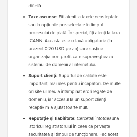
dificilă.
Taxe ascunse:
Fiți atenți la taxele neașteptate
sau la opțiunile pre-selectate în timpul
procesului de plată. În special, fiți atenți la taxa
ICANN. Aceasta este o taxă obligatorie (în
prezent 0,20 USD pe an) care susține
organizația non-profit care supraveghează
sistemul de domenii al internetului.
Suport clienți:
Suportul de calitate este
important, mai ales pentru începători. De multe
ori site-ul meu a întâmpinat erori legate de
domeniu, iar accesul la un suport clienți
receptiv m-a ajutat foarte mult.
Reputație și fiabilitate:
Cercetați întotdeauna
istoricul registratorului în ceea ce privește
securitatea și timpul de funcționare. Fac acest