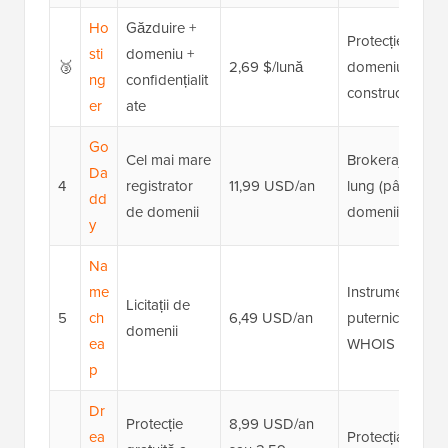
Ho
Găzduire +
Protecție gratuit
sti
domeniu +
🥉
2,69 $/lună
domeniului, ge
ng
confidențialit
constructor de 
er
ate
Go
Cel mai mare
Brokeraj de dom
Da
4
registrator
11,99 USD/an
lung (până la 10
dd
de domenii
domenii
y
Na
me
Instrument de li
Licitații de
5
ch
6,49 USD/an
puternică de dom
domenii
ea
WHOIS gratuită
p
Dr
Protecție
8,99 USD/an
ea
Protecția gratuit