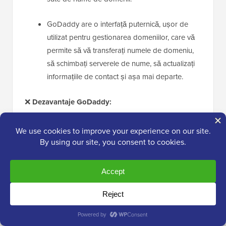
GoDaddy are o interfață puternică, ușor de
utilizat pentru gestionarea domeniilor, care vă
permite să vă transferați numele de domeniu,
să schimbați serverele de nume, să actualizați
informațiile de contact și așa mai departe.
❌
Dezavantaje GoDaddy:
Spre deosebire de multe intrări de pe această
listă, un certificat SSL gratuit nu este inclus cu
achiziționarea unui domeniu independent. Deși
GoDaddy include de obicei unul dacă
cumpărați planurile lor de hosting, va trebui să
plătiți suplimentar pentru el dacă cumpărați
doar numele de domeniu.