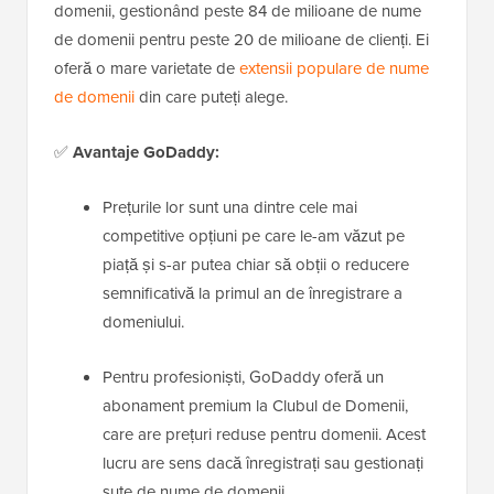
domenii, gestionând peste 84 de milioane de nume
de domenii pentru peste 20 de milioane de clienți. Ei
oferă o mare varietate de
extensii populare de nume
de domenii
din care puteți alege.
✅
Avantaje GoDaddy:
Prețurile lor sunt una dintre cele mai
competitive opțiuni pe care le-am văzut pe
piață și s-ar putea chiar să obții o reducere
semnificativă la primul an de înregistrare a
domeniului.
Pentru profesioniști, GoDaddy oferă un
abonament premium la Clubul de Domenii,
care are prețuri reduse pentru domenii. Acest
lucru are sens dacă înregistrați sau gestionați
sute de nume de domenii.