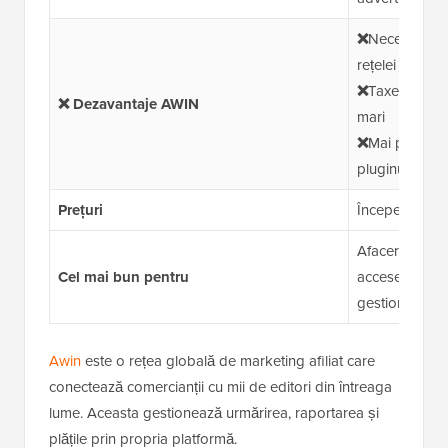
❌
Necesită apr
rețelei
❌
Taxele de pl
❌ Dezavantaje AWIN
mari
❌
Mai puțin co
pluginurile W
Prețuri
Începe de la 
Afaceri care d
Cel mai bun pentru
acceseze un gr
gestiona un s
Awin
este o rețea globală de marketing afiliat care
conectează comercianții cu mii de editori din întreaga
lume. Aceasta gestionează urmărirea, raportarea și
plățile prin propria platformă.