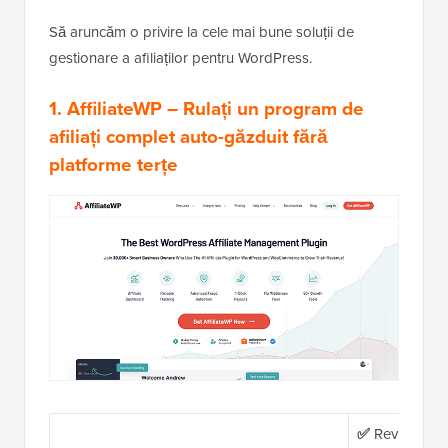
Să aruncăm o privire la cele mai bune soluții de
gestionare a afiliaților pentru WordPress.
1. AffiliateWP
– Rulați un program de
afiliați complet auto-găzduit fără
platforme terțe
✅
Revizuiri ale