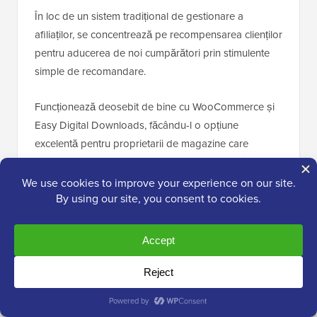
În loc de un sistem tradițional de gestionare a
afiliaților, se concentrează pe recompensarea clienților
pentru aducerea de noi cumpărători prin stimulente
simple de recomandare.
Funcționează deosebit de bine cu WooCommerce și
Easy Digital Downloads, făcându-l o opțiune
excelentă pentru proprietarii de magazine care
doresc să crească prin marketingul „din gură în gură”.
Echipa noastră a testat amănunțit instrumentul și a
constatat că este extrem de ușor de utilizat. Pentru
mai multe informații, vă rugăm să consultați
recenzia
noastră completă RewardsWP
.
Experiența mea