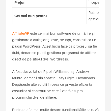
Prețuri
Începe de la $
Rularea unui p
Cel mai bun pentru
gestionat dire
AffiliateWP
este cel mai bun software de urmărire și
gestionare a afiliaților și este, de fapt, construit ca un
plugin WordPress. Acest lucru face ca procesul să fie
fluid, deoarece puteți gestiona programul de afiliere
direct de pe site-ul dvs. WordPress.
A fost dezvoltat de Pippin Williamson și Andrew
Munro, oamenii din spatele Easy Digital Downloads.
Depășește alte soluții în ceea ce privește eficiența
costurilor și controlul pe care îl oferă asupra
programului dvs. de afiliere.
Pentru a afla mai multe despre funcționalitățile sale, vă