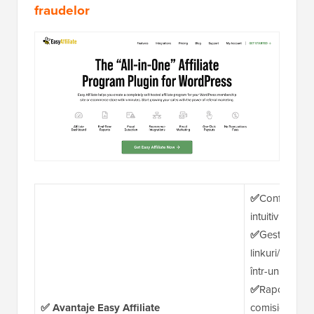
fraudelor
✅
Configurare
intuitiv
✅
Gestionați afi
linkuri/bannere 
într-un singur 
✅
Rapoarte de
✅ Avantaje Easy Affiliate
comisioanelor 