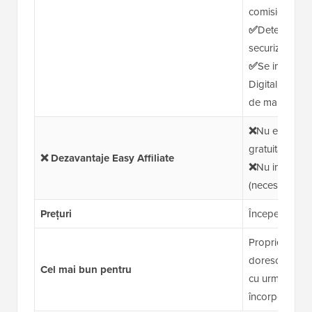
comision
✅
Detectare î
securizarea plă
✅
Se integre
Digital Downl
de marketing 
❌
Nu este dis
gratuită
❌ Dezavantaje Easy Affiliate
❌
Nu include o 
(necesită recr
Prețuri
Începe de la 
Proprietarii d
doresc un pro
Cel mai bun pentru
cu urmărire de
încorporată îm