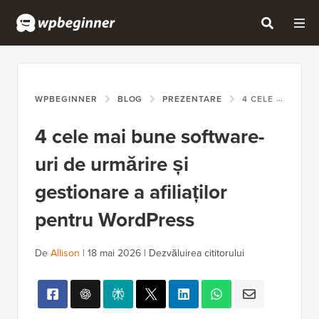
WPBEGINNER
BLOG
PREZENTARE
4 CELE MAI BUNE SOFTWARE-URI DE URMĂRIRE ȘI GESTIONARE A AFILIAȚILOR PENTRU WORDPRESS
4 cele mai bune software-
uri de urmărire și
gestionare a afiliaților
pentru WordPress
De
Allison
|
18 mai 2026
|
Dezvăluirea cititorului