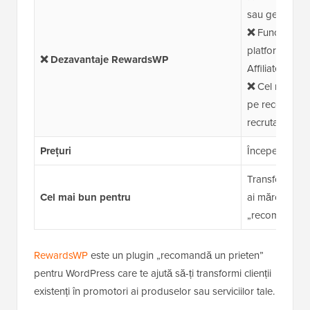
sau gestionare 
❌
Funcții avan
platformele de
❌ Dezavantaje RewardsWP
AffiliateWP
❌
Cel mai potr
pe recomandăr
recrutarea de a
Prețuri
Începe de la 1
Transformarea c
Cel mai bun pentru
ai mărcii pri
„recomandă u
RewardsWP
este un plugin „recomandă un prieten”
pentru WordPress care te ajută să-ți transformi clienții
existenți în promotori ai produselor sau serviciilor tale.