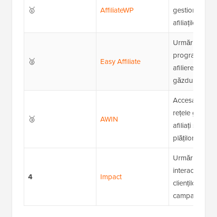
🥇
AffiliateWP
gestionarea
afiliaților
Urmărirea
programelor 
🥈
Easy Affiliate
afiliere auto-
găzduite
Accesarea un
rețele globale
🥉
AWIN
afiliați și ges
plăților autom
Urmărirea
interacțiunilor
4
Impact
clienților și a
campaniilor