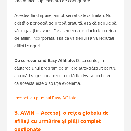
fără muncă suplimentară de configurare.
Acestea fiind spuse, am observat câteva limitări. Nu
există o perioadă de probă gratuită, așa că trebuie să
vă angajați în avans. De asemenea, nu include o rețea
de afiliați încorporată, așa că va trebui să vă recrutați
afiliații singuri.
De ce recomand Easy Affiliate:
Dacă sunteți în
căutarea unui program de afiliere auto-găzduit pentru
a urmări și gestiona recomandările dvs., atunci cred
că aceasta este o soluție excelentă.
Începeți cu pluginul Easy Affiliate!
3.
AWIN
– Accesați o rețea globală de
afiliați cu urmărire și plăți complet
gestionate