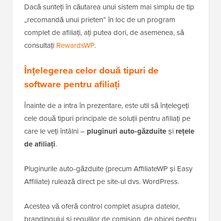
Dacă sunteți în căutarea unui sistem mai simplu de tip
„recomandă unui prieten” în loc de un program
complet de afiliați, ați putea dori, de asemenea, să
consultați
RewardsWP
.
Înțelegerea celor două tipuri de
software pentru afiliați
Înainte de a intra în prezentare, este util să înțelegeți
cele două tipuri principale de soluții pentru afiliați pe
care le veți întâlni –
pluginuri auto-găzduite
și
rețele
de afiliați
.
Pluginurile auto-găzduite (precum AffiliateWP și Easy
Affiliate) rulează direct pe site-ul dvs. WordPress.
Acestea vă oferă control complet asupra datelor,
brandingului și regulilor de comision, de obicei pentru