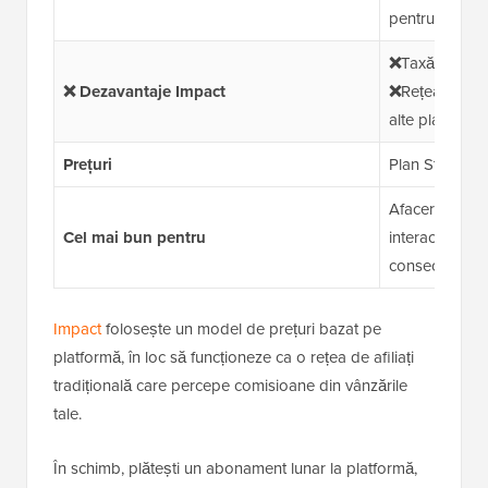
pentru plăți s
❌
Taxă lunară 
❌ Dezavantaje Impact
❌
Rețea de afi
alte platforme
Prețuri
Plan Starter:
Afaceri care 
Cel mai bun pentru
interacțiunile 
consecvent cu
Impact
folosește un model de prețuri bazat pe
platformă, în loc să funcționeze ca o rețea de afiliați
tradițională care percepe comisioane din vânzările
tale.
În schimb, plătești un abonament lunar la platformă,