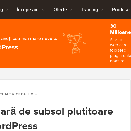
og
Începe aici
Oferte
Training
Produse
30
Milioane
 aveți cea mai mare nevoie.
Site-uri
web care
dPress
folosesc
plugin-urile
noastre
UM SĂ CREAȚI O BARĂ DE SUBSOL PLUTITOARE „LIPICIOASĂ” ÎN WORDPRESS
ară de subsol plutitoare
ordPress