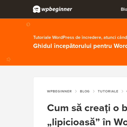
Bl
Tutoriale WordPress de încredere, atunci când
Ghidul începătorului pentru Wor
WPBEGINNER
BLOG
TUTORIALE
C
Cum să creați o b
„lipicioasă” în W