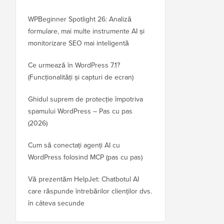
WPBeginner Spotlight 26: Analiză
formulare, mai multe instrumente AI și
monitorizare SEO mai inteligentă
Ce urmează în WordPress 7.1?
(Funcționalități și capturi de ecran)
Ghidul suprem de protecție împotriva
spamului WordPress – Pas cu pas
(2026)
Cum să conectați agenți AI cu
WordPress folosind MCP (pas cu pas)
Vă prezentăm HelpJet: Chatbotul AI
care răspunde întrebărilor clienților dvs.
în câteva secunde