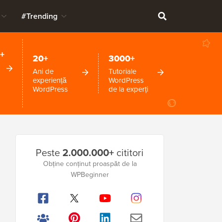
#Trending
+
20+
3000+
Ani de
Tutoriale
experiență
WordPress
WordPress
de la experți
Bara
Peste
2.000.000+
cititori
laterală
Obține conținut proaspăt de la
WPBeginner
principală