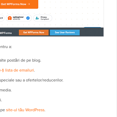
entru a:
alte postări de pe blog.
-ți lista de emailuri
.
peciale sau a ofertelor/reducerilor.
 media.
i.
e pe
site-ul tău WordPress
.