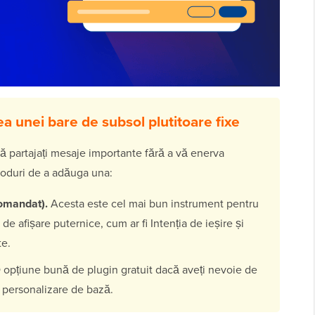
a unei bare de subsol plutitoare fixe
să partajați mesaje importante fără a vă enerva
moduri de a adăuga una:
omandat).
Acesta este cel mai bun instrument pentru
e afișare puternice, cum ar fi Intenția de ieșire și
te.
opțiune bună de plugin gratuit dacă aveți nevoie de
e personalizare de bază.