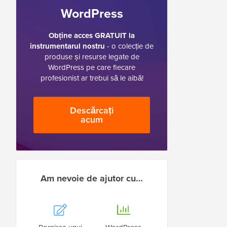
WordPress
Obține acces GRATUIT la
instrumentarul nostru
- o colecție de
produse și resurse legate de
WordPress pe care fiecare
profesionist ar trebui să le aibă!
Descărcați
acum
Am nevoie de ajutor cu…