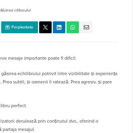
luirea cititorului
Perplexitate
erve mesaje importante poate fi dificil.
găsirea echilibrului potrivit între vizibilitate și experiența
 Prea subtil, și oamenii îl ratează. Prea agresiv, și pare
libru perfect.
zatorii derulează prin conținutul dvs., oferind o
ă partaja mesajul.