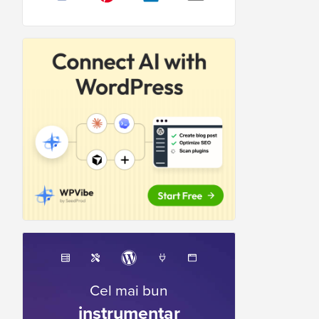
Cel mai bun
instrumentar