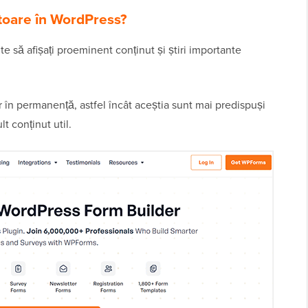
itoare în WordPress?
te să afișați proeminent conținut și știri importante
r în permanență, astfel încât aceștia sunt mai predispuși
t conținut util.