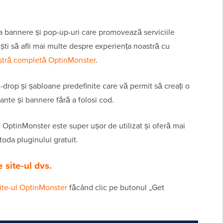
a bannere și pop-up-uri care promovează serviciile
ști să afli mai multe despre experiența noastră cu
stră completă OptinMonster
.
-drop și șabloane predefinite care vă permit să creați o
sante și bannere fără a folosi cod.
tinMonster este super ușor de utilizat și oferă mai
oda pluginului gratuit.
 site-ul dvs.
ite-ul OptinMonster
făcând clic pe butonul „Get