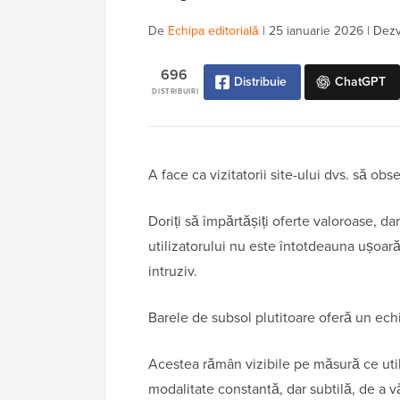
De
Echipa editorială
|
25 ianuarie 2026
|
Dezvă
696
Distribuie
ChatGPT
DISTRIBUIRI
A face ca vizitatorii site-ului dvs. să obs
Doriți să împărtășiți oferte valoroase, dar 
utilizatorului nu este întotdeauna ușoară.
intruziv.
Barele de subsol plutitoare oferă un echi
Acestea rămân vizibile pe măsură ce utili
modalitate constantă, dar subtilă, de a v