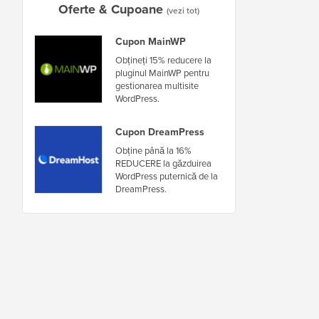
Oferte & Cupoane
(vezi tot)
Cupon MainWP
Obțineți 15% reducere la
pluginul MainWP pentru
gestionarea multisite
WordPress.
Cupon DreamPress
Obține până la 16%
REDUCERE la găzduirea
WordPress puternică de la
DreamPress.