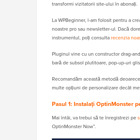
transformi vizitatorii site-ului în abonați.
La WPBeginner, l-am folosit pentru a cre
noastre pro sau newsletter-ul. Dacă dore
instrumentul, poți consulta
recenzia noa
Pluginul vine cu un constructor drag-and
bară de subsol plutitoare, pop-up-uri gli
Recomandăm această metodă deoarece Op
multe opțiuni de personalizare decât met
Pasul 1: Instalați OptinMonster pe
Mai întâi, va trebui să te înregistrezi pe
s
OptinMonster Now”.