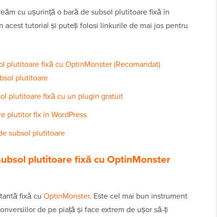
ăm cu ușurință o bară de subsol plutitoare fixă în
est tutorial și puteți folosi linkurile de mai jos pentru
l plutitoare fixă cu OptinMonster (Recomandat)
bsol plutitoare
 plutitoare fixă cu un plugin gratuit
 plutitor fix în WordPress
de subsol plutitoare
ubsol plutitoare fixă cu OptinMonster
otantă fixă cu
OptinMonster
. Este cel mai bun instrument
onversiilor de pe piață și face extrem de ușor să-ți