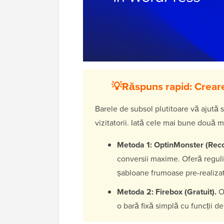
💡Răspuns rapid: Creare
Barele de subsol plutitoare vă ajută 
vizitatorii. Iată cele mai bune două 
Metoda 1: OptinMonster (Rec
conversii maxime. Oferă reguli d
șabloane frumoase pre-realiza
Metoda 2: Firebox (Gratuit).
O 
o bară fixă simplă cu funcții d