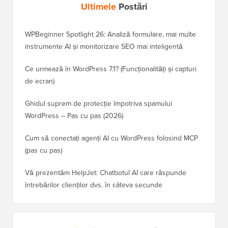
Ultimele
Postări
WPBeginner Spotlight 26: Analiză formulare, mai multe
instrumente AI și monitorizare SEO mai inteligentă
Ce urmează în WordPress 7.1? (Funcționalități și capturi
de ecran)
Ghidul suprem de protecție împotriva spamului
WordPress – Pas cu pas (2026)
Cum să conectați agenți AI cu WordPress folosind MCP
(pas cu pas)
Vă prezentăm HelpJet: Chatbotul AI care răspunde
întrebărilor clienților dvs. în câteva secunde