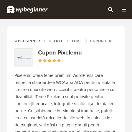
WPBEGINNER
OFERTE
TEME
CUPON PIXELEMU
Cupon Pixelemu
Pixelemu oferă teme premium WordPress care
respectă standardele WCAG și ADA pentru a ajuta la
crearea unui site web accesibil pentru persoanele cu
dizabilități. Teme Pixelemu sunt potrivite pentru
construcții, educație, fotografie și alte nișe de afaceri
online. Cu șabloanele lor simple și frumoase, puteți
crea cu ușurință orice tip de site web. În colecția lor
de pluginuri, veți găsi un plugin gratuit pentru
anunțuri, precum și alte add-on-uri utile pentru site-ul