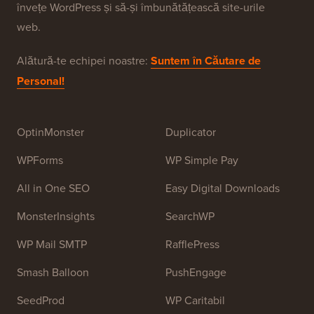
WPBeginner este un site gratuit de resurse WordPress
pentru începători. WPBeginner a fost fondat în iulie
2009 de
Syed Balkhi
. Scopul principal al acestui site
este de a oferi tutoriale WordPress de înaltă calitate și
alte resurse de formare pentru a ajuta oamenii să
învețe WordPress și să-și îmbunătățească site-urile
web.
Alătură-te echipei noastre:
Suntem în Căutare de
Personal!
OptinMonster
Duplicator
WPForms
WP Simple Pay