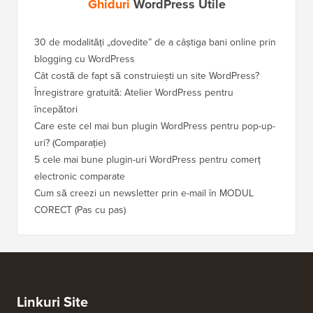
Ghiduri
WordPress Utile
30 de modalități „dovedite” de a câștiga bani online prin
Cum să-
blogging cu WordPress
WordPre
Cât costă de fapt să construiești un site WordPress?
Cum să 
a pierd
Înregistrare gratuită: Atelier WordPress pentru
începători
Cum să 
clasame
Care este cel mai bun plugin WordPress pentru pop-up-
uri? (Comparație)
Cum să 
5 cele mai bune plugin-uri WordPress pentru comerț
Cum să 
electronic comparate
Cum să 
Cum să creezi un newsletter prin e-mail în MODUL
fără ti
CORECT (Pas cu pas)