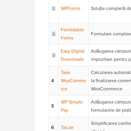
🥇
WPForms
Soluție completă de
Formidable
🥈
Formulare complexe
Forms
Easy Digital
Adăugarea câmpuril
🥉
Downloads
impozitare pentru p
Taxe
Calcularea automată
4
WooComme
la finalizarea come
rce
WooCommerce
WP Simple
Adăugarea câmpului 
5
Pay
formularele de plat
Simplificarea confor
6
TaxJar