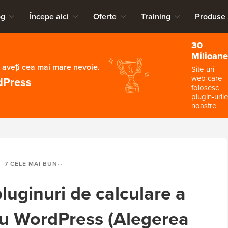
og
Începe aici
Oferte
Training
Produse
30
Milioane
 aveți cea mai mare nevoie.
Site-uri
web care
dPress
folosesc
plugin-urile
noastre
7 CELE MAI BUNE PLUGINURI DE CALCULARE A IMPOZITELOR PENTRU WORDPRESS (ALEGEREA MEA EXPERTĂ PENTRU 2026)
luginuri de calculare a
ru WordPress (Alegerea