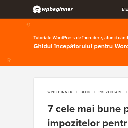
Bl
Tutoriale WordPress de încredere, atunci când
Ghidul începătorului pentru Wor
WPBEGINNER
BLOG
PREZENTARE
7 cele mai bune p
impozitelor pent