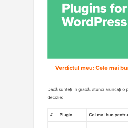
Verdictul meu: Cele mai bu
Dacă sunteți în grabă, atunci aruncați o p
decizie:
#
Plugin
Cel mai bun pentru