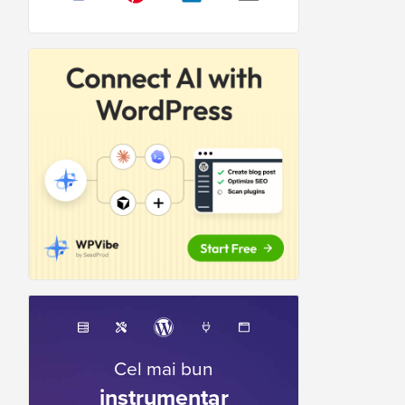
Cel mai bun
instrumentar