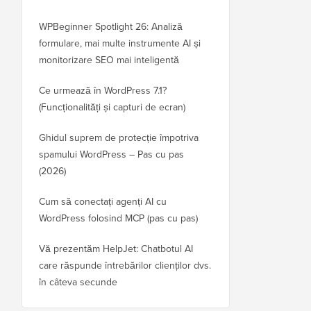
WPBeginner Spotlight 26: Analiză
formulare, mai multe instrumente AI și
monitorizare SEO mai inteligentă
Ce urmează în WordPress 7.1?
(Funcționalități și capturi de ecran)
Ghidul suprem de protecție împotriva
spamului WordPress – Pas cu pas
(2026)
Cum să conectați agenți AI cu
WordPress folosind MCP (pas cu pas)
Vă prezentăm HelpJet: Chatbotul AI
care răspunde întrebărilor clienților dvs.
în câteva secunde