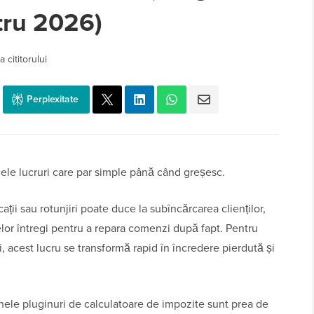
tru 2026)
 cititorului
Perplexitate
cele lucruri care par simple până când greșesc.
ații sau rotunjiri poate duce la subîncărcarea clienților,
elor întregi pentru a repara comenzi după fapt. Pentru
i, acest lucru se transformă rapid în încredere pierdută și
Unele pluginuri de calculatoare de impozite sunt prea de