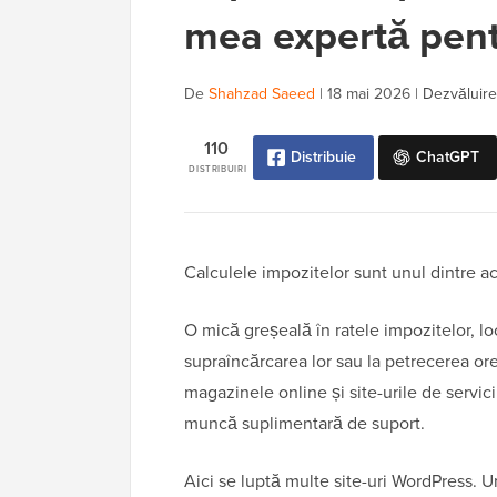
mea expertă pen
De
Shahzad Saeed
|
18 mai 2026
|
Dezvăluirea
110
Distribuie
ChatGPT
DISTRIBUIRI
Calculele impozitelor sunt unul dintre a
O mică greșeală în ratele impozitelor, loc
supraîncărcarea lor sau la petrecerea or
magazinele online și site-urile de servici
muncă suplimentară de suport.
Aici se luptă multe site-uri WordPress. 