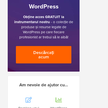
WordPress
Obține acces GRATUIT la
instrumentarul nostru
- o colecție de
produse și resurse legate de
WordPress pe care fiecare
profesionist ar trebui să le aibă!
Descărcați
acum
Am nevoie de ajutor cu…