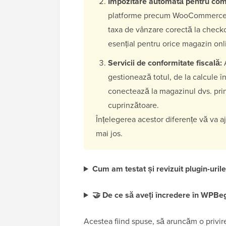
Impozitare automată pentru come
platforme precum WooCommerce s
taxa de vânzare corectă la checkou
esențial pentru orice magazin onl
Servicii de conformitate fiscală:
A
gestionează totul, de la calcule în
conectează la magazinul dvs. prin
cuprinzătoare.
Înțelegerea acestor diferențe vă va a
mai jos.
Cum am testat și revizuit plugin-uril
🤝 De ce să aveți încredere în WPBe
Acestea fiind spuse, să aruncăm o privir