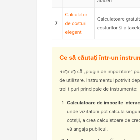
afaceri
Calculator
Calculatoare gratui
7
de costuri
costurilor și a taxel
elegant
Ce să căutați într-un inst
Rețineți că „plugin de impozitare” po
de utilizare. Instrumentul potrivit d
trei tipuri principale de instrumente:
Calculatoare de impozite interac
unde vizitatorii pot calcula singu
cotații, a crea calculatoare de cre
vă angaja publicul.