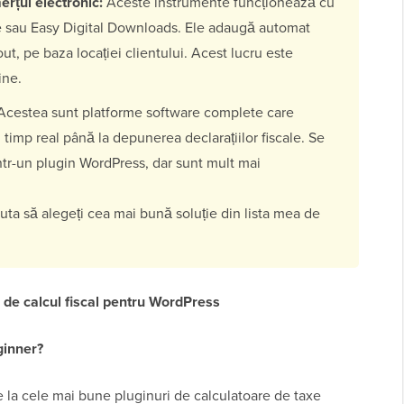
rțul electronic:
Aceste instrumente funcționează cu
au Easy Digital Downloads. Ele adaugă automat
t, pe baza locației clientului. Acest lucru este
ine.
cestea sunt platforme software complete care
 timp real până la depunerea declarațiilor fiscale. Se
tr-un plugin WordPress, dar sunt mult mai
juta să alegeți cea mai bună soluție din lista mea de
e de calcul fiscal pentru WordPress
ginner?
e la cele mai bune pluginuri de calculatoare de taxe