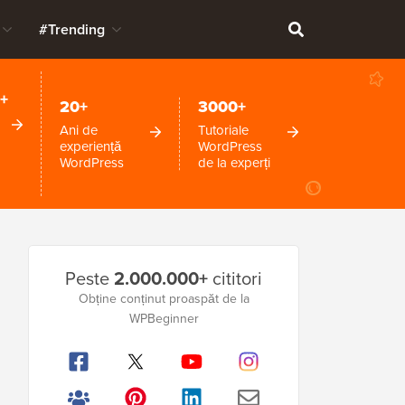
#Trending
+
20+
3000+
Ani de
Tutoriale
experiență
WordPress
WordPress
de la experți
Bara
Peste
2.000.000+
cititori
laterală
Obține conținut proaspăt de la
WPBeginner
principală