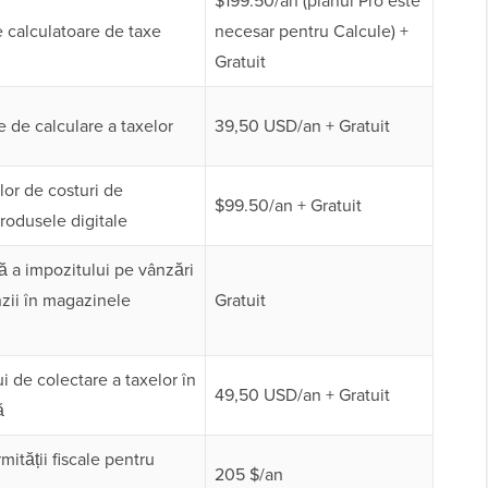
$199.50/an (planul Pro este
 calculatoare de taxe
necesar pentru Calcule) +
Gratuit
 de calculare a taxelor
39,50 USD/an + Gratuit
or de costuri de
$99.50/an + Gratuit
rodusele digitale
 a impozitului pe vânzări
nzii în magazinele
Gratuit
de colectare a taxelor în
49,50 USD/an + Gratuit
ă
mității fiscale pentru
205 $/an