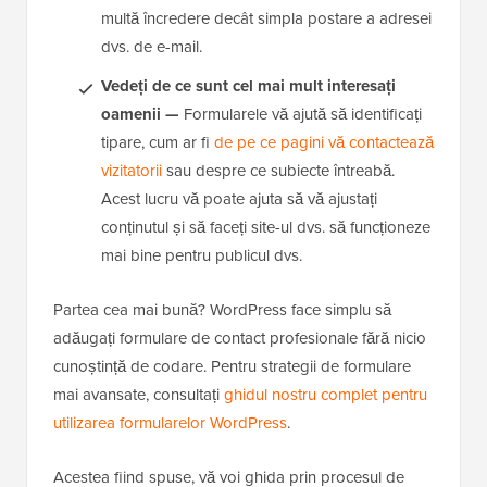
multă încredere decât simpla postare a adresei
dvs. de e-mail.
Vedeți de ce sunt cel mai mult interesați
oamenii —
Formularele vă ajută să identificați
tipare, cum ar fi
de pe ce pagini vă contactează
vizitatorii
sau despre ce subiecte întreabă.
Acest lucru vă poate ajuta să vă ajustați
conținutul și să faceți site-ul dvs. să funcționeze
mai bine pentru publicul dvs.
Partea cea mai bună? WordPress face simplu să
adăugați formulare de contact profesionale fără nicio
cunoștință de codare. Pentru strategii de formulare
mai avansate, consultați
ghidul nostru complet pentru
utilizarea formularelor WordPress
.
Acestea fiind spuse, vă voi ghida prin procesul de