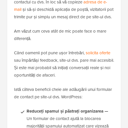
contactul cu dvs. În loc să vă copieze
adresa de e-
mail
și să-și deschidă aplicația de poștă, vizitatorii pot
trimite pur și simplu un mesaj direct de pe site-ul dvs.
Am văzut cum ceva atât de mic poate face o mare
diferență.
Când oamenii pot pune ușor întrebări,
solicita oferte
sau împărtăși feedback, site-ul dvs. pare mai accesibil.
Și este mai probabil să inițiați conversații reale și noi
oportunități de afaceri.
Iată câteva beneficii cheie ale adăugării unui formular
de contact pe site-ul dvs. WordPress:
Reduceți spamul și păstrați organizarea —
Un formular de contact ajută la blocarea
majorității spamului automatizat care vizează