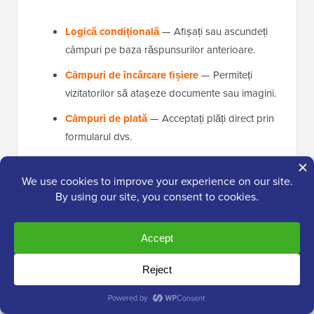
Logică condițională
— Afișați sau ascundeți
câmpuri pe baza răspunsurilor anterioare.
Câmpuri de încărcare fișiere
— Permiteți
vizitatorilor să atașeze documente sau imagini.
Câmpuri de plată
— Acceptați plăți direct prin
formularul dvs.
🧑‍💻
Sfat Pro:
Când personalizați, amintiți-vă
că mai puțin este adesea mai mult. Un
formular mai scurt este mai puțin intimidant și
poate duce la mai multe trimiteri. Recomand să
solicitați doar informațiile de care aveți
absolută nevoie.