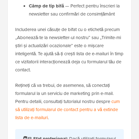
Câmp de tip bifă
— Perfect pentru înscrieri la
newsletter sau confirmări de consimțământ
Includerea unei căsuțe de bifat cu o etichetă precum
„Abonează-te la newsletter-ul nostru” sau „Trimite-mi
știri și actualizări ocazionale” este o mișcare
inteligentă. Te ajută să-ți crești lista de e-mailuri în timp
ce vizitatorii interacționează deja cu formularul tău de
contact.
Rețineți că va trebui, de asemenea, să conectați
formularul la un serviciu de marketing prin e-mail.
Pentru detalii, consultați tutorialul nostru despre
cum
să utilizați formularul de contact pentru a vă extinde
lista de e-mailuri
.
🧑‍💻
Sfat profesional:
Dacă utilizați formularul