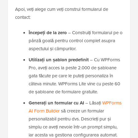
Apoi, veți alege cum veți construi formularul de
contact:
Începeți de la zero
– Construiți formularul pe o
pânză goală pentru control complet asupra
aspectului și câmpurilor.
Utilizați un șablon predefinit
– Cu WPForms
Pro, aveți acces la peste 2.000 de șabloane
gata făcute pe care le puteți personaliza în
câteva minute. WPForms Lite vine cu peste 60
de șabloane de formulare gratuite.
Generați un formular cu AI
– Lăsați
WPForms
AI Form Builder
să creeze un formular
personalizabil pentru dvs. Descrieți pur și
simplu ce aveți nevoie într-un prompt simplu,
iar acesta va gestiona configurarea automat.