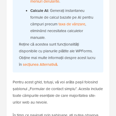
meniuri derulante
.
Calcule AI:
Generați instantaneu
formule de calcul bazate pe AI pentru
câmpuri precum
taxa de vânzare
,
eliminând necesitatea calculelor
manuale.
Reține că acestea sunt funcționalități
disponibile cu planurile plătite ale WPForms.
Obține mai multe informații despre acest lucru
în
secțiunea Alternativă
.
Pentru acest ghid, totuși, vă voi arăta pașii folosind
șablonul „Formular de contact simplu”. Acesta include
toate câmpurile esențiale de care majoritatea site-
urilor web au nevoie.
În timp ce navigați prin șabloane, ați putea observa