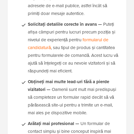
adresele de e-mail publice, astfel încât să
primiți doar mesaje autentice.
Solicitați detaliile corecte în avans —
Puteți
afișa câmpuri pentru lucruri precum poziția și
nivelul de experiență pentru
formularul de
candidatură
, sau tipul de produs și cantitatea
pentru formularele de comandă. Acest lucru vă
ajută să înțelegeți ce au nevoie vizitatorii și să
răspundeți mai eficient.
Obțineți mai multe lead-uri fără a pierde
vizitatori —
Oamenii sunt mult mai predispuși
să completeze un formular rapid decât să vă
părăsească site-ul pentru a trimite un e-mail,
mai ales pe dispozitive mobile.
Arătați mai profesional —
Un formular de
contact simplu și bine conceput inspiră mai