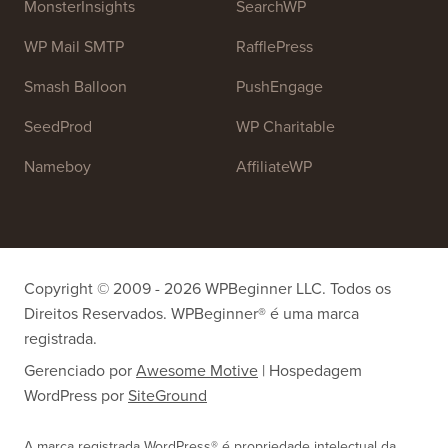
MonsterInsights
SearchWP
WP Mail SMTP
RafflePress
Smash Balloon
PushEngage
SeedProd
WP Charitable
Nameboy
AffiliateWP
Copyright © 2009 - 2026 WPBeginner LLC. Todos os
Direitos Reservados. WPBeginner® é uma marca
registrada.
Gerenciado por
Awesome Motive
|
Hospedagem
WordPress
por
SiteGround
A marca registrada WordPress® é propriedade intelectual da