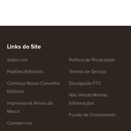
Links do Site
Sobre nós
Política de Privacidade
Padrões Editoriais
Termos de Serviço
Conheça Nosso Conselho
Divulgação FTC
Editorial
Não Venda Minhas
Imprensa e& Ativos da
Informações
Marca
Fundo de Crescimento
Contate-nos