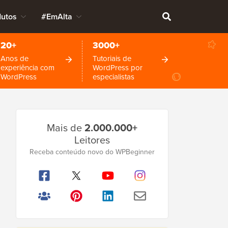
dutos
#EmAlta
20+
3000+
Anos de
Tutoriais de
experiência com
WordPress por
WordPress
especialistas
Barra
Mais de
2.000.000+
Lateral
Leitores
Principal
Receba conteúdo novo do WPBeginner