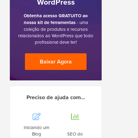
WordPress
Obtenha acesso GRATUITO ao
nosso kit de ferramentas
- uma
coleção de produtos e recursos
relacionados ao WordPress que todo
profissional deve ter!
Baixar Agora
Preciso de ajuda com…
Iniciando um
Blog
SEO do