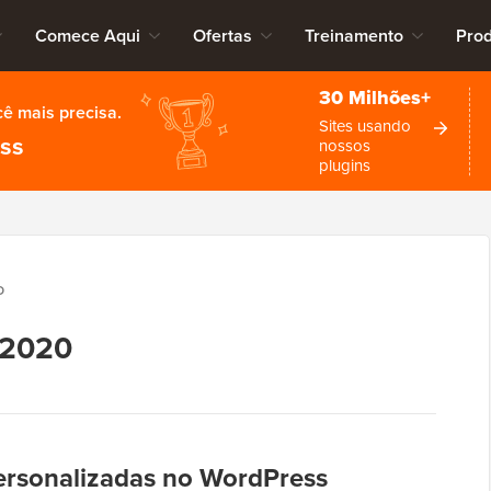
Comece Aqui
Ofertas
Treinamento
Pro
30 Milhões+
cê mais precisa.
Sites usando
ess
nossos
plugins
O
 2020
ersonalizadas no WordPress