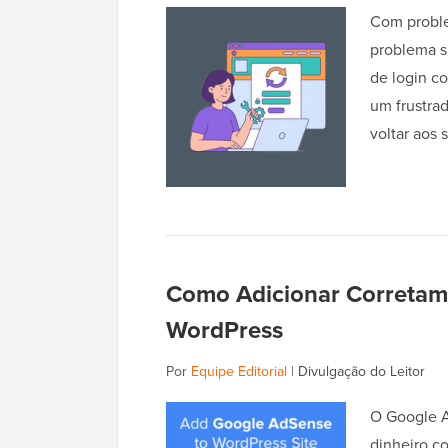
Com proble
problema su
de login co
um frustra
voltar aos
Como Adicionar Corretam
WordPress
Por
Equipe Editorial
|
Divulgação do Leitor
O Google A
dinheiro c