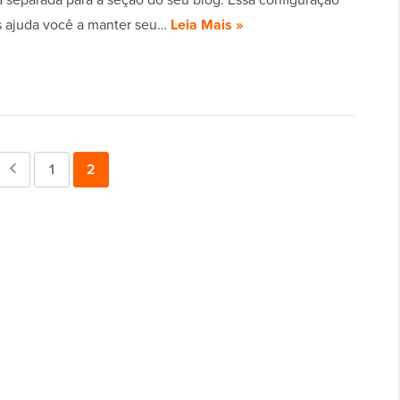
 ajuda você a manter seu…
Leia Mais »
Página
Página
1
Página
2
anterior