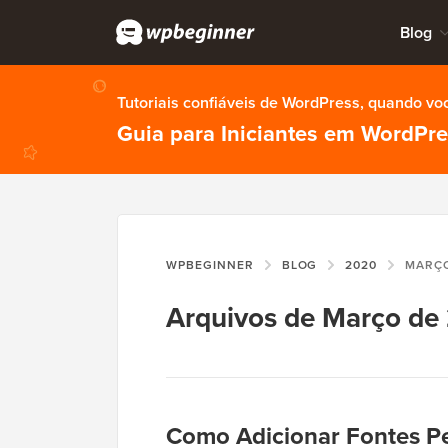
Blog
Tutoriais confiáveis de WordPress, quando vo
Guia para Iniciantes em WordPr
WPBEGINNER
BLOG
2020
MARÇ
Arquivos de Março de
Como Adicionar Fontes P