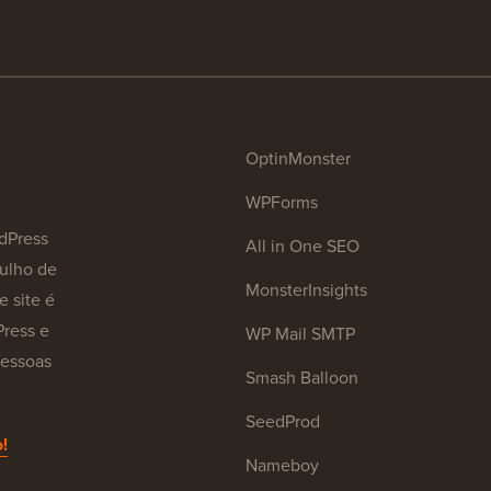
OptinMonster
WPForms
dPress
All in One SEO
julho de
MonsterInsights
e site é
Press e
WP Mail SMTP
pessoas
Smash Balloon
SeedProd
!
Nameboy