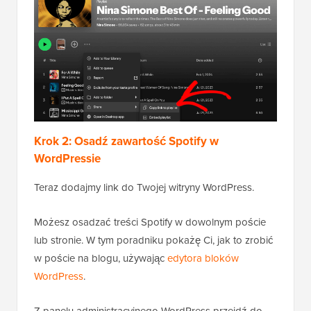
Krok 2: Osadź zawartość Spotify w
WordPressie
Teraz dodajmy link do Twojej witryny WordPress.
Możesz osadzać treści Spotify w dowolnym poście
lub stronie. W tym poradniku pokażę Ci, jak to zrobić
w poście na blogu, używając
edytora bloków
WordPress
.
Z panelu administracyjnego WordPress przejdź do