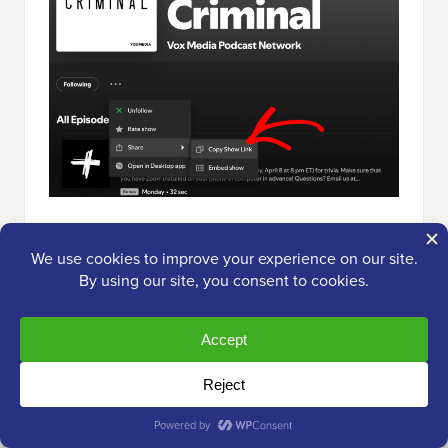
Jeśli chcesz zamiast tego udostępnić odcinek,
przewiń stronę podcastu w dół.
Następnie kliknij ikonę „Udostępnij” obok odcinka,
który chcesz osadzić, i skopiuj link.