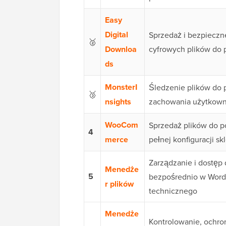
Easy
Digital
Sprzedaż i bezpieczn
🥈
Downloa
cyfrowych plików do 
ds
MonsterI
Śledzenie plików do 
🥉
nsights
zachowania użytkow
WooCom
Sprzedaż plików do p
4
merce
pełnej konfiguracji 
Zarządzanie i dostęp 
Menedże
5
bezpośrednio w Word
r plików
technicznego
Menedże
Kontrolowanie, ochron