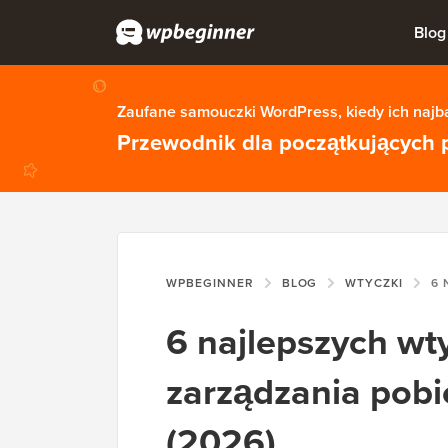
Blog
Zaufane samouczki WordPress, kiedy ich najba
Przewodnik dla początkujących 
WPBEGINNER
BLOG
WTYCZKI
6 NAJLEPSZ
6 najlepszych wt
zarządzania pob
(2026)