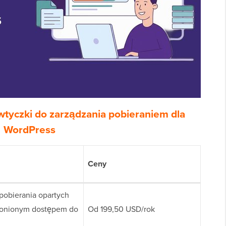
wtyczki do zarządzania pobieraniem dla
WordPress
Ceny
obierania opartych
hronionym dostępem do
Od 199,50 USD/rok