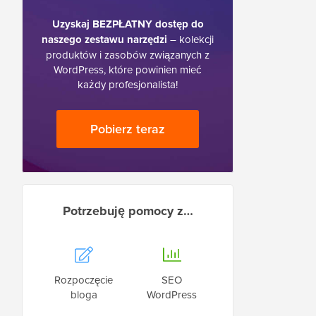
Uzyskaj BEZPŁATNY dostęp do
naszego zestawu narzędzi
– kolekcji
produktów i zasobów związanych z
WordPress, które powinien mieć
każdy profesjonalista!
Pobierz teraz
Potrzebuję pomocy z…
Rozpoczęcie
SEO
bloga
WordPress