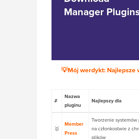
💡Mój werdykt: Najlepsze 
Nazwa
#
Najlepszy dla
pluginu
Tworzenie systemów p
Member
🥇
na członkostwie z c
Press
plików