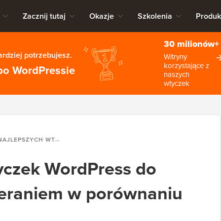
Zacznij tutaj
Okazje
Szkolenia
Produk
30 milionów+
rdziej potrzebujesz.
Witryny
korzystające z
po WordPressie
naszych
wtyczek
YCH WTYCZEK WORDPRESS DO ZARZĄDZANIA POBIERANIEM W PORÓWNANIU (2026)
yczek WordPress do
ieraniem w porównaniu