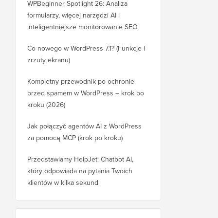
WPBeginner Spotlight 26: Analiza
formularzy, więcej narzędzi AI i
inteligentniejsze monitorowanie SEO
Co nowego w WordPress 7.1? (Funkcje i
zrzuty ekranu)
Kompletny przewodnik po ochronie
przed spamem w WordPress – krok po
kroku (2026)
Jak połączyć agentów AI z WordPress
za pomocą MCP (krok po kroku)
Przedstawiamy HelpJet: Chatbot AI,
który odpowiada na pytania Twoich
klientów w kilka sekund