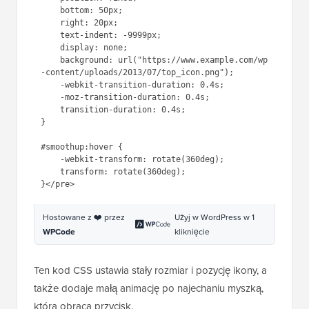
    bottom: 50px;

    right: 20px;

    text-indent: -9999px;

    display: none;

    background: url("https://www.example.com/wp
-content/uploads/2013/07/top_icon.png");

    -webkit-transition-duration: 0.4s;

    -moz-transition-duration: 0.4s;

    transition-duration: 0.4s;

}

#smoothup:hover {

    -webkit-transform: rotate(360deg);

    transform: rotate(360deg);

Hostowane z ❤️ przez
Użyj w WordPress w 1
WPCode
kliknięcie
Ten kod CSS ustawia stały rozmiar i pozycję ikony, a
także dodaje małą animację po najechaniu myszką,
która obraca przycisk.