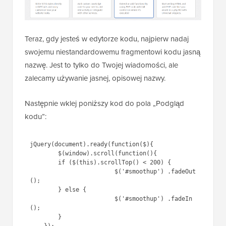
Teraz, gdy jesteś w edytorze kodu, najpierw nadaj
swojemu niestandardowemu fragmentowi kodu jasną
nazwę. Jest to tylko do Twojej wiadomości, ale
zalecamy używanie jasnej, opisowej nazwy.
Następnie wklej poniższy kod do pola „Podgląd
kodu”:
jQuery(document).ready(function($){

	$(window).scroll(function(){

        if ($(this).scrollTop() < 200) {

			$('#smoothup') .fadeOut
();

        } else {

			$('#smoothup') .fadeIn
();

        }
