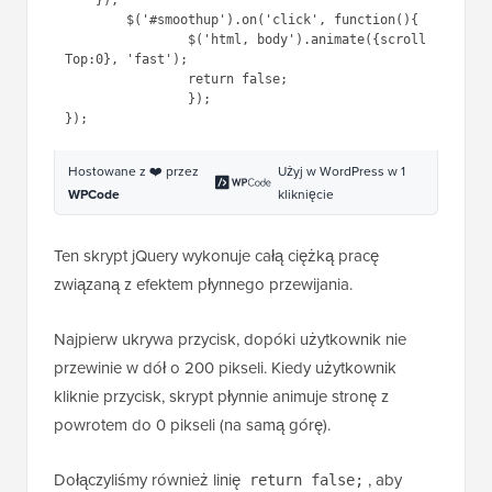
    });

	$('#smoothup').on('click', function(){

		$('html, body').animate({scroll
Top:0}, 'fast');

		return false;

		});

Hostowane z ❤️ przez
Użyj w WordPress w 1
WPCode
kliknięcie
Ten skrypt jQuery wykonuje całą ciężką pracę
związaną z efektem płynnego przewijania.
Najpierw ukrywa przycisk, dopóki użytkownik nie
przewinie w dół o 200 pikseli. Kiedy użytkownik
kliknie przycisk, skrypt płynnie animuje stronę z
powrotem do 0 pikseli (na samą górę).
Dołączyliśmy również linię
, aby
return false;