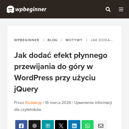
WPBEGINNER
BLOG
MOTYWY
JAK DODAĆ EFEKT PŁYNNEGO PRZEWIJANIA DO GÓRY W WORDPRESS PRZY UŻYCIU JQUERY
Jak dodać efekt płynnego
przewijania do góry w
WordPress przy użyciu
jQuery
Przez
Redakcję
|
16 marca 2026
|
Ujawnienie informacji
dla czytelników