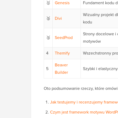
🥇
Genesis
Fundament kodu d
Wizualny projekt d
🥈
Divi
kodu
Strony docelowe i
🥉
SeedProd
motywów
4
Themify
Wszechstronny pro
Beaver
5
Szybki i elastyczn
Builder
Oto podsumowanie rzeczy, które omówi
Jak testujemy i recenzujemy frame
Czym jest framework motywu WordP