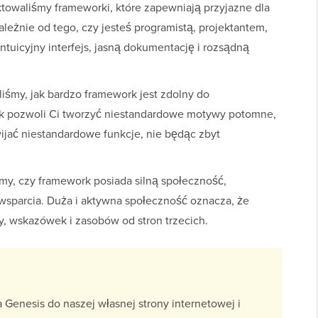
ktowaliśmy frameworki, które zapewniają przyjazne dla
leżnie od tego, czy jesteś programistą, projektantem,
tuicyjny interfejs, jasną dokumentację i rozsądną
śmy, jak bardzo framework jest zdolny do
k pozwoli Ci tworzyć niestandardowe motywy potomne,
jać niestandardowe funkcje, nie będąc zbyt
my, czy framework posiada silną społeczność,
wsparcia. Duża i aktywna społeczność oznacza, że
, wskazówek i zasobów od stron trzecich.
nesis do naszej własnej strony internetowej i