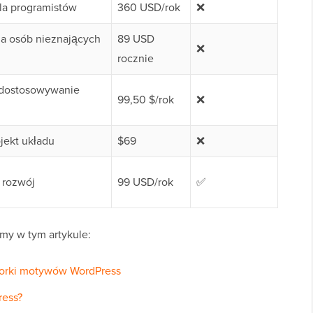
la programistów
360 USD/rok
❌
la osób nieznających
89 USD
❌
rocznie
 dostosowywanie
99,50 $/rok
❌
jekt układu
$69
❌
y rozwój
99 USD/rok
✅
my w tym artykule:
worki motywów WordPress
ress?