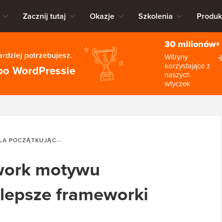
Zacznij tutaj
Okazje
Szkolenia
Produk
30 milionów+
rdziej potrzebujesz.
Witryny
korzystające z
po WordPressie
naszych
wtyczek
A POCZĄTKUJĄCYCH
CZYM JEST FRAMEWORK MOTYWU WORDPR
work motywu
lepsze frameworki