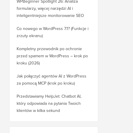
WPBeginner Spotlight 26: Analiza
formularzy, więcej narzędzi AI i
inteligentniejsze monitorowanie SEO
Co nowego w WordPress 7.1? (Funkcje i
zrzuty ekranu)
Kompletny przewodnik po ochronie
przed spamem w WordPress – krok po
kroku (2026)
Jak połączyć agentów AI z WordPress
za pomocą MCP (krok po kroku)
Przedstawiamy HelpJet: Chatbot AI,
który odpowiada na pytania Twoich
klientów w kilka sekund