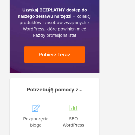
Uzyskaj BEZPŁATNY dostęp do
naszego zestawu narzędzi
– kolekcji
produktów i zasobów związanych z
WordPress, które powinien mieć
każdy profesjonalista!
Pobierz teraz
Potrzebuję pomocy z…
Rozpoczęcie
SEO
bloga
WordPress