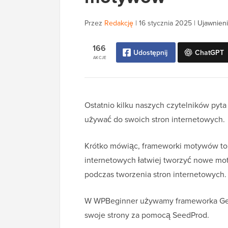
Przez
Redakcję
|
16 stycznia 2025
|
Ujawnieni
166
Udostępnij
ChatGPT
AKCJE
Ostatnio kilku naszych czytelników pyt
używać do swoich stron internetowych.
Krótko mówiąc, frameworki motywów to 
internetowych łatwiej tworzyć nowe mo
podczas tworzenia stron internetowych.
W WPBeginner używamy frameworka Gene
swoje strony za pomocą SeedProd.