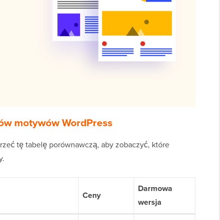
rków motywów WordPress
jrzeć tę tabelę porównawczą, aby zobaczyć, które
y.
Darmowa
Ceny
wersja