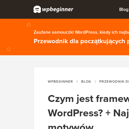
Blog
Zaufane samouczki WordPress, kiedy ich najba
Przewodnik dla początkujących 
WPBEGINNER
BLOG
PRZEWODNIK DL
Czym jest frame
WordPress? + Naj
motywów